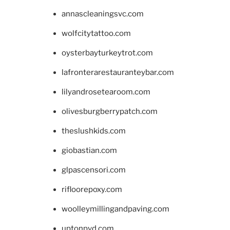
annascleaningsvc.com
wolfcitytattoo.com
oysterbayturkeytrot.com
lafronterarestauranteybar.com
lilyandrosetearoom.com
olivesburgberrypatch.com
theslushkids.com
giobastian.com
glpascensori.com
rifloorepoxy.com
woolleymillingandpaving.com
uptonpvd.com