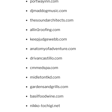
portwayinn.com
djmaddogmusic.com
thesoundarchitects.com
allin1roofing.com
keepjudgewebb.com
anatomyofadventure.com
drivancastillo.com
cmmedspa.com
midletontkd.com
gardensandgrills.com
basilfoodwine.com
nikko-tochigi.net