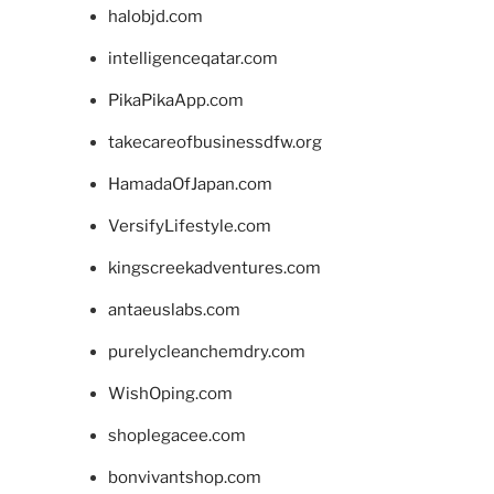
halobjd.com
intelligenceqatar.com
PikaPikaApp.com
takecareofbusinessdfw.org
HamadaOfJapan.com
VersifyLifestyle.com
kingscreekadventures.com
antaeuslabs.com
purelycleanchemdry.com
WishOping.com
shoplegacee.com
bonvivantshop.com