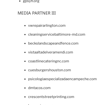
gpsyfl.org
MEDIA PARTNER III
vwrepairarlington.com
cleaningservicebaltimore-md.com
beckslandscapeandfence.com
vistaaltadelveramendi.com
coastlinecateringnc.com
cuesburgershouston.com
psicologiaespecializadaencampeche.com
dmtacos.com
crescentstreetprinting.com