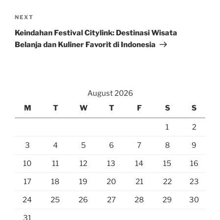
Next
NEXT
Post
Keindahan Festival Citylink: Destinasi Wisata
Belanja dan Kuliner Favorit di Indonesia
August 2026
M
T
W
T
F
S
S
1
2
3
4
5
6
7
8
9
10
11
12
13
14
15
16
17
18
19
20
21
22
23
24
25
26
27
28
29
30
31