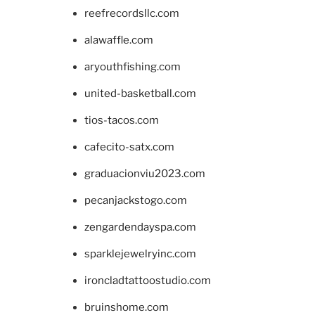
reefrecordsllc.com
alawaffle.com
aryouthfishing.com
united-basketball.com
tios-tacos.com
cafecito-satx.com
graduacionviu2023.com
pecanjackstogo.com
zengardendayspa.com
sparklejewelryinc.com
ironcladtattoostudio.com
bruinshome.com