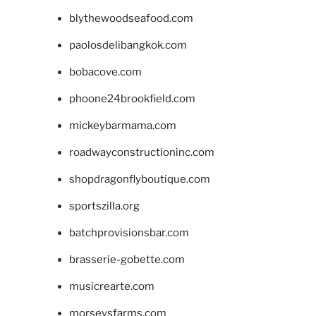
blythewoodseafood.com
paolosdelibangkok.com
bobacove.com
phoone24brookfield.com
mickeybarmama.com
roadwayconstructioninc.com
shopdragonflyboutique.com
sportszilla.org
batchprovisionsbar.com
brasserie-gobette.com
musicrearte.com
morseysfarms.com