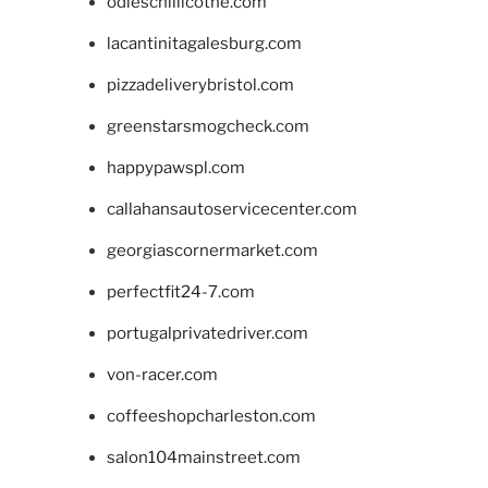
odieschillicothe.com
lacantinitagalesburg.com
pizzadeliverybristol.com
greenstarsmogcheck.com
happypawspl.com
callahansautoservicecenter.com
georgiascornermarket.com
perfectfit24-7.com
portugalprivatedriver.com
von-racer.com
coffeeshopcharleston.com
salon104mainstreet.com