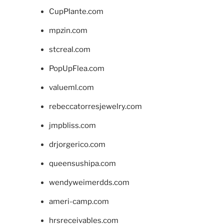
CupPlante.com
mpzin.com
stcreal.com
PopUpFlea.com
valueml.com
rebeccatorresjewelry.com
jmpbliss.com
drjorgerico.com
queensushipa.com
wendyweimerdds.com
ameri-camp.com
hrsreceivables.com