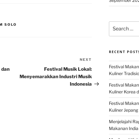
September 20
Search
M SOLO
for:
RECENT POST
NEXT
Next
Festival Makan
Post
a dan
Festival Musik Lokal:
Kuliner Tradisi
Menyemarakkan Industri Musik
Indonesia
Festival Makan
Kuliner Korea d
Festival Maka
Kuliner Jepang 
Menjelajahi Ra
Makanan India 