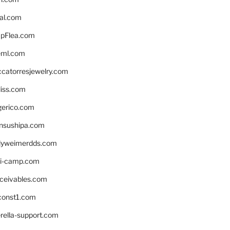
eal.com
pFlea.com
eml.com
ccatorresjewelry.com
liss.com
gerico.com
nsushipa.com
yweimerdds.com
i-camp.com
eceivables.com
onst1.com
rella-support.com