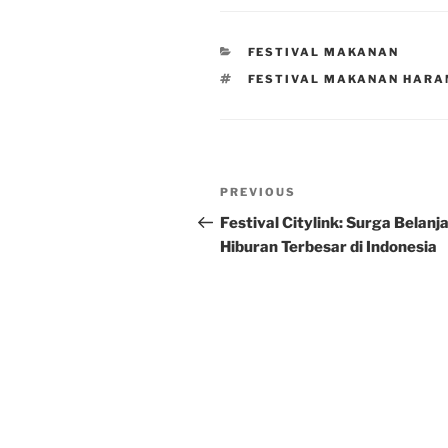
CATEGORIES
FESTIVAL MAKANAN
TAGS
FESTIVAL MAKANAN HARA
Post
Previous
PREVIOUS
navigation
Post
Festival Citylink: Surga Belanj
Hiburan Terbesar di Indonesia