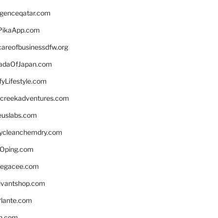
ligenceqatar.com
PikaApp.com
careofbusinessdfw.org
daOfJapan.com
fyLifestyle.com
screekadventures.com
euslabs.com
lycleanchemdry.com
Oping.com
legacee.com
ivantshop.com
lante.com
n.com