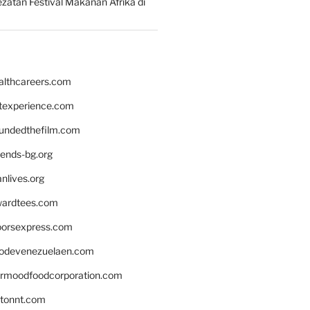
zatan Festival Makanan Afrika di
althcareers.com
ntexperience.com
undedthefilm.com
iends-bg.org
nlives.org
ardtees.com
loorsexpress.com
odevenezuelaen.com
ermoodfoodcorporation.com
stonnt.com