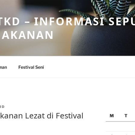
KD – INFORMASI SEP
 MAKANAN
anan
Festival Seni
ID
anan Lezat di Festival
M
T