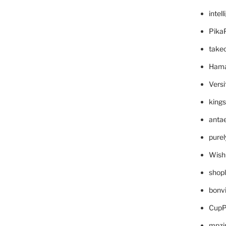
intel
Pika
take
Hama
Versi
king
anta
pure
Wish
shop
bonv
CupP
mpzi