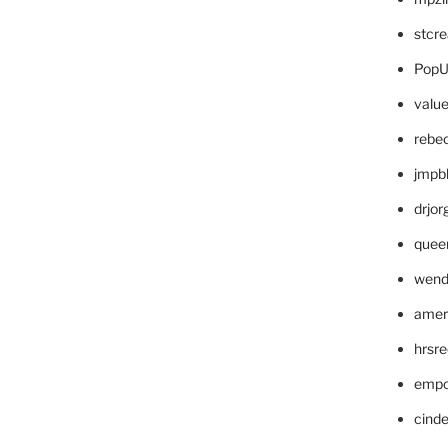
stcr
PopU
valu
rebe
jmpb
drjor
quee
wend
amer
hrsr
empc
cinde