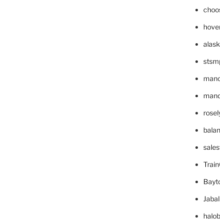
choo
hove
alask
stsm
mano
mande
rose
bala
sale
Trai
Bayt
Jaba
halo