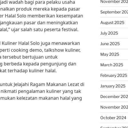
November 20
menjadi wadah bagi para pelaku usaha
enalkan produk mereka kepada pasar
September 20
liner Halal Solo memberikan kesempatan
 jangkauan pasar dan meningkatkan
August 2025
al,” ujar salah satu peserta festival.
July 2025
l Kuliner Halal Solo juga menawarkan
June 2025
erti cooking demo, talkshow kuliner,
May 2025
 tersebut bertujuan untuk
g berbeda kepada pengunjung dan
March 2025
t terhadap kuliner halal.
February 2025
untuk Jelajahi Ragam Makanan Lezat di
January 2025
an nikmati pengalaman kuliner yang tak
December 20
temukan kelezatan makanan halal yang
November 20
October 2024