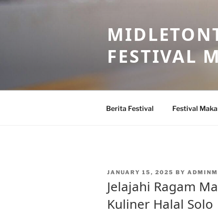
Skip
to
MIDLETONT
content
FESTIVAL
Berita Festival
Festival Mak
POSTED
JANUARY 15, 2025
BY
ADMINM
ON
Jelajahi Ragam Mak
Kuliner Halal Solo