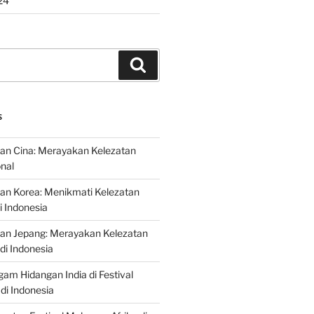
24
Search
S
an Cina: Merayakan Kelezatan
onal
an Korea: Menikmati Kelezatan
i Indonesia
nan Jepang: Merayakan Kelezatan
di Indonesia
gam Hidangan India di Festival
di Indonesia