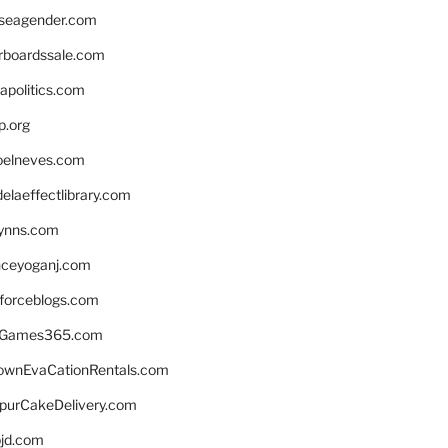
seagender.com
rboardssale.com
apolitics.com
p.org
elneves.com
laeffectlibrary.com
lynns.com
nceyoganj.com
sforceblogs.com
nGames365.com
ownEvaCationRentals.com
lpurCakeDelivery.com
bjd.com