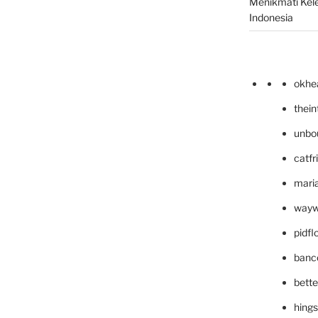
Menikmati Kele
Indonesia
okhe
thei
unbo
catfr
maria
wayw
pidf
banc
bett
hing