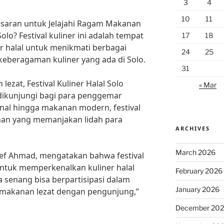
3
4
10
11
saran untuk Jelajahi Ragam Makanan
 Solo? Festival kuliner ini adalah tempat
17
18
er halal untuk menikmati berbagai
24
25
keberagaman kuliner yang ada di Solo.
31
ezat, Festival Kuliner Halal Solo
« Mar
 dikunjungi bagi para penggemar
onal hingga makanan modern, festival
ihan yang memanjakan lidah para
ARCHIVES
March 2026
Chef Ahmad, mengatakan bahwa festival
untuk memperkenalkan kuliner halal
February 2026
a senang bisa berpartisipasi dalam
January 2026
si makanan lezat dengan pengunjung,”
December 20