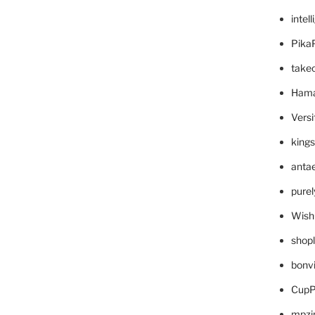
intel
Pika
take
Hama
Versi
king
anta
pure
Wish
shop
bonv
CupP
mpzi