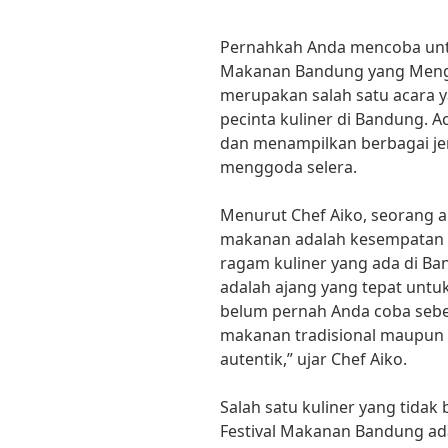
Pernahkah Anda mencoba untuk 
Makanan Bandung yang Mengg
merupakan salah satu acara y
pecinta kuliner di Bandung. A
dan menampilkan berbagai je
menggoda selera.
Menurut Chef Aiko, seorang ahl
makanan adalah kesempatan 
ragam kuliner yang ada di B
adalah ajang yang tepat untuk 
belum pernah Anda coba seb
makanan tradisional maupun
autentik,” ujar Chef Aiko.
Salah satu kuliner yang tidak
Festival Makanan Bandung ad