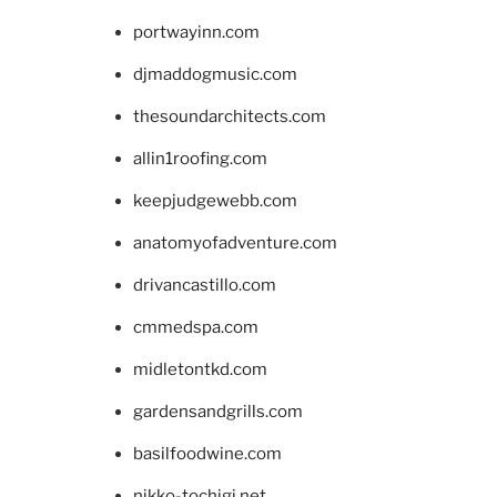
portwayinn.com
djmaddogmusic.com
thesoundarchitects.com
allin1roofing.com
keepjudgewebb.com
anatomyofadventure.com
drivancastillo.com
cmmedspa.com
midletontkd.com
gardensandgrills.com
basilfoodwine.com
nikko-tochigi.net