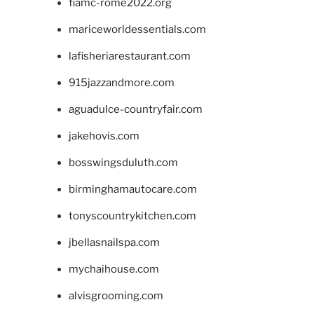
fiamc-rome2022.org
mariceworldessentials.com
lafisheriarestaurant.com
915jazzandmore.com
aguadulce-countryfair.com
jakehovis.com
bosswingsduluth.com
birminghamautocare.com
tonyscountrykitchen.com
jbellasnailspa.com
mychaihouse.com
alvisgrooming.com