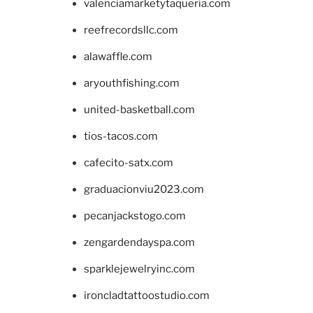
valenciamarketytaqueria.com
reefrecordsllc.com
alawaffle.com
aryouthfishing.com
united-basketball.com
tios-tacos.com
cafecito-satx.com
graduacionviu2023.com
pecanjackstogo.com
zengardendayspa.com
sparklejewelryinc.com
ironcladtattoostudio.com