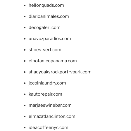
hellonquads.com
diarioanimales.com
decogaleri.com
unavozparadios.com
shoes-vert.com
elbotanicopanama.com
shadyoaksrockportrvpark.com
jccoinlaundry.com
kautorepair.com
marjaeswinebar.com
elmazatlanclinton.com
ideacoffeenyc.com