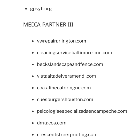
gpsyfl.org
MEDIA PARTNER III
vwrepairarlington.com
cleaningservicebaltimore-md.com
beckslandscapeandfence.com
vistaaltadelveramendi.com
coastlinecateringnc.com
cuesburgershouston.com
psicologiaespecializadaencampeche.com
dmtacos.com
crescentstreetprinting.com