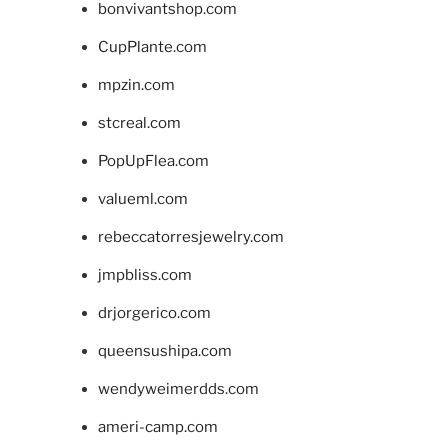
bonvivantshop.com
CupPlante.com
mpzin.com
stcreal.com
PopUpFlea.com
valueml.com
rebeccatorresjewelry.com
jmpbliss.com
drjorgerico.com
queensushipa.com
wendyweimerdds.com
ameri-camp.com