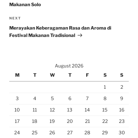
Makanan Solo
Next
NEXT
Post
Merayakan Keberagaman Rasa dan Aroma di
Festival Makanan Tradisional
August 2026
M
T
W
T
F
S
S
1
2
3
4
5
6
7
8
9
10
11
12
13
14
15
16
17
18
19
20
21
22
23
24
25
26
27
28
29
30