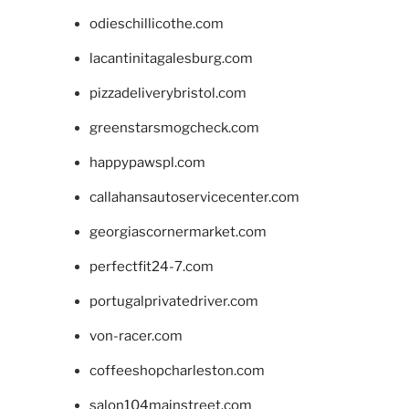
odieschillicothe.com
lacantinitagalesburg.com
pizzadeliverybristol.com
greenstarsmogcheck.com
happypawspl.com
callahansautoservicecenter.com
georgiascornermarket.com
perfectfit24-7.com
portugalprivatedriver.com
von-racer.com
coffeeshopcharleston.com
salon104mainstreet.com