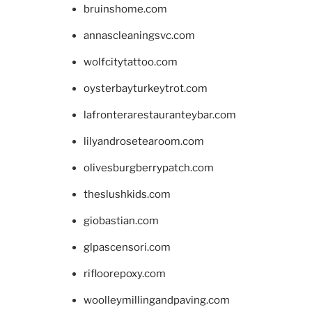
bruinshome.com
annascleaningsvc.com
wolfcitytattoo.com
oysterbayturkeytrot.com
lafronterarestauranteybar.com
lilyandrosetearoom.com
olivesburgberrypatch.com
theslushkids.com
giobastian.com
glpascensori.com
rifloorepoxy.com
woolleymillingandpaving.com