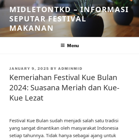
Skip
MIDLETONTKD – INFORMASI
to
SEPUTAR FESTIVAL
content
MAKANAN
Menu
POSTED
JANUARY 9, 2025
BY
ADMINMID
ON
Kemeriahan Festival Kue Bulan
2024: Suasana Meriah dan Kue-
Kue Lezat
Festival Kue Bulan sudah menjadi salah satu tradisi
yang sangat dinantikan oleh masyarakat Indonesia
setiap tahunnya. Tidak hanya sebagai ajang untuk