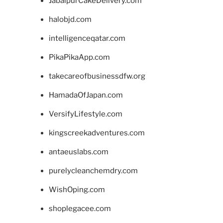
JabalpurCakeDelivery.com
halobjd.com
intelligenceqatar.com
PikaPikaApp.com
takecareofbusinessdfw.org
HamadaOfJapan.com
VersifyLifestyle.com
kingscreekadventures.com
antaeuslabs.com
purelycleanchemdry.com
WishOping.com
shoplegacee.com