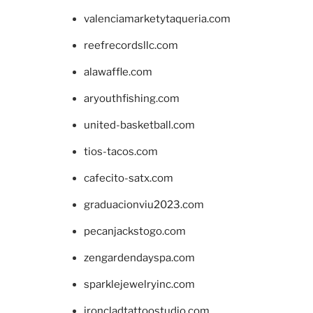
valenciamarketytaqueria.com
reefrecordsllc.com
alawaffle.com
aryouthfishing.com
united-basketball.com
tios-tacos.com
cafecito-satx.com
graduacionviu2023.com
pecanjackstogo.com
zengardendayspa.com
sparklejewelryinc.com
ironcladtattoostudio.com