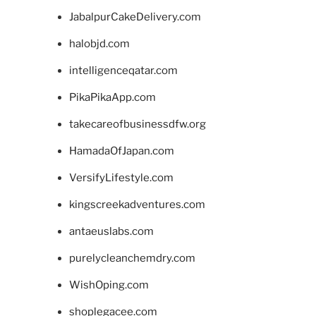
JabalpurCakeDelivery.com
halobjd.com
intelligenceqatar.com
PikaPikaApp.com
takecareofbusinessdfw.org
HamadaOfJapan.com
VersifyLifestyle.com
kingscreekadventures.com
antaeuslabs.com
purelycleanchemdry.com
WishOping.com
shoplegacee.com