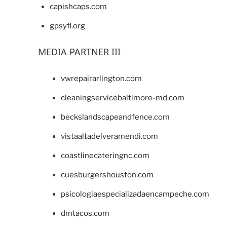
capishcaps.com
gpsyfl.org
MEDIA PARTNER III
vwrepairarlington.com
cleaningservicebaltimore-md.com
beckslandscapeandfence.com
vistaaltadelveramendi.com
coastlinecateringnc.com
cuesburgershouston.com
psicologiaespecializadaencampeche.com
dmtacos.com