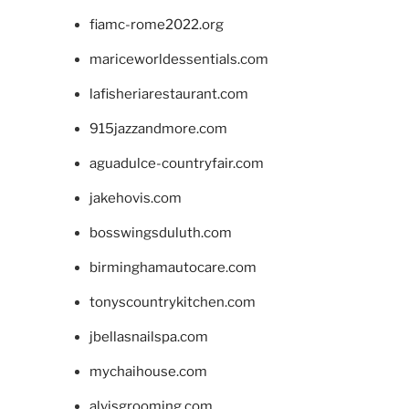
fiamc-rome2022.org
mariceworldessentials.com
lafisheriarestaurant.com
915jazzandmore.com
aguadulce-countryfair.com
jakehovis.com
bosswingsduluth.com
birminghamautocare.com
tonyscountrykitchen.com
jbellasnailspa.com
mychaihouse.com
alvisgrooming.com