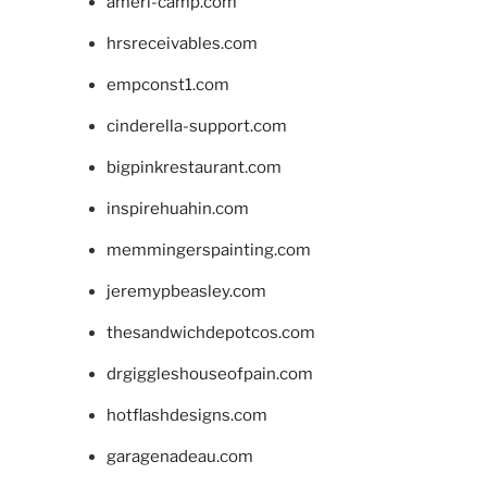
ameri-camp.com
hrsreceivables.com
empconst1.com
cinderella-support.com
bigpinkrestaurant.com
inspirehuahin.com
memmingerspainting.com
jeremypbeasley.com
thesandwichdepotcos.com
drgiggleshouseofpain.com
hotflashdesigns.com
garagenadeau.com