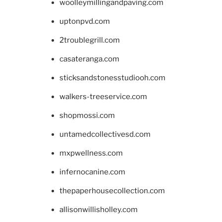
woolleymillingandpaving.com
uptonpvd.com
2troublegrill.com
casateranga.com
sticksandstonesstudiooh.com
walkers-treeservice.com
shopmossi.com
untamedcollectivesd.com
mxpwellness.com
infernocanine.com
thepaperhousecollection.com
allisonwillisholley.com