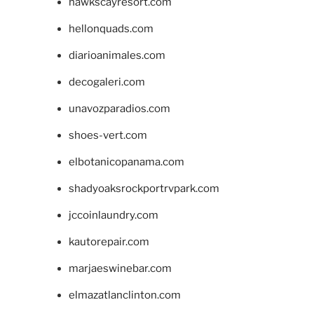
hawkscayresort.com
hellonquads.com
diarioanimales.com
decogaleri.com
unavozparadios.com
shoes-vert.com
elbotanicopanama.com
shadyoaksrockportrvpark.com
jccoinlaundry.com
kautorepair.com
marjaeswinebar.com
elmazatlanclinton.com