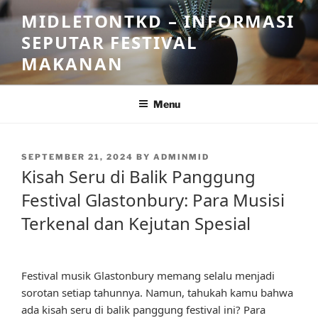
Skip
MIDLETONTKD – INFORMASI
to
SEPUTAR FESTIVAL
content
MAKANAN
Menu
POSTED
SEPTEMBER 21, 2024
BY
ADMINMID
ON
Kisah Seru di Balik Panggung
Festival Glastonbury: Para Musisi
Terkenal dan Kejutan Spesial
Festival musik Glastonbury memang selalu menjadi
sorotan setiap tahunnya. Namun, tahukah kamu bahwa
ada kisah seru di balik panggung festival ini? Para