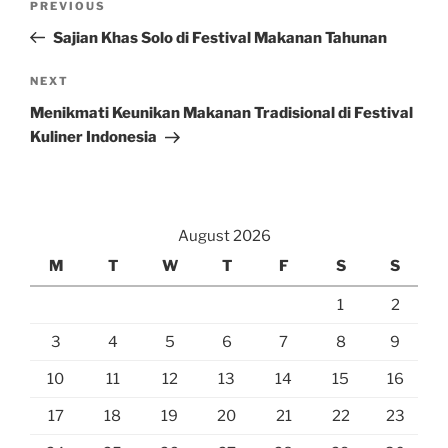
Previous
PREVIOUS
navigation
Post
Sajian Khas Solo di Festival Makanan Tahunan
Next
NEXT
Post
Menikmati Keunikan Makanan Tradisional di Festival
Kuliner Indonesia
August 2026
M
T
W
T
F
S
S
1
2
3
4
5
6
7
8
9
10
11
12
13
14
15
16
17
18
19
20
21
22
23