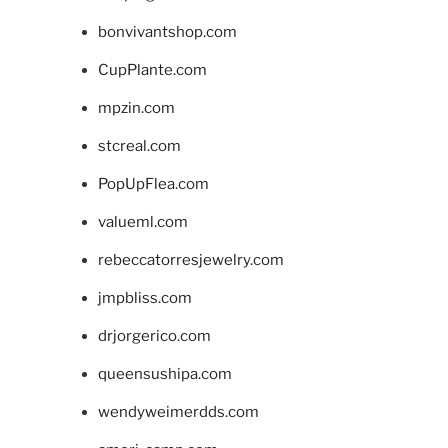
bonvivantshop.com
CupPlante.com
mpzin.com
stcreal.com
PopUpFlea.com
valueml.com
rebeccatorresjewelry.com
jmpbliss.com
drjorgerico.com
queensushipa.com
wendyweimerdds.com