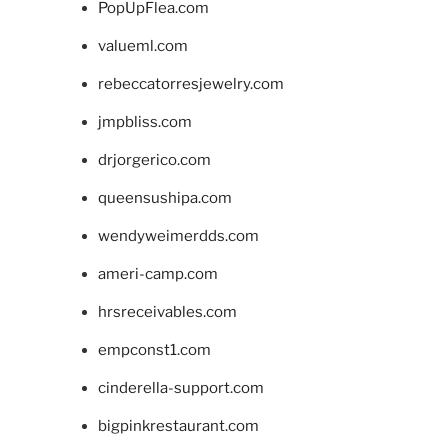
PopUpFlea.com
valueml.com
rebeccatorresjewelry.com
jmpbliss.com
drjorgerico.com
queensushipa.com
wendyweimerdds.com
ameri-camp.com
hrsreceivables.com
empconst1.com
cinderella-support.com
bigpinkrestaurant.com