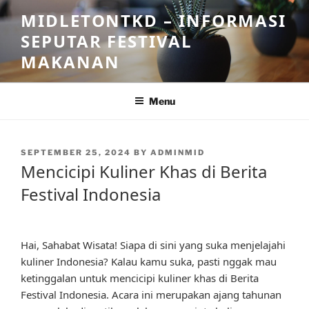
Skip
MIDLETONTKD – INFORMASI
to
SEPUTAR FESTIVAL
content
MAKANAN
Menu
POSTED
SEPTEMBER 25, 2024
BY
ADMINMID
ON
Mencicipi Kuliner Khas di Berita
Festival Indonesia
Hai, Sahabat Wisata! Siapa di sini yang suka menjelajahi
kuliner Indonesia? Kalau kamu suka, pasti nggak mau
ketinggalan untuk mencicipi kuliner khas di Berita
Festival Indonesia. Acara ini merupakan ajang tahunan