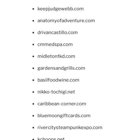
keepjudgewebb.com
anatomyofadventure.com
drivancastillo.com
cmmedspa.com
midletontkd.com
gardensandgrills.com
basilfoodwine.com
nikko-tochigi.net
caribbean-corner.com
bluemoongiftcards.com
rivercitysteampunkexpo.com
kchoops.net