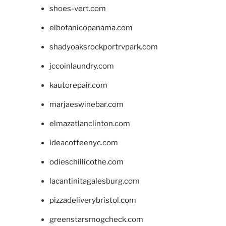
shoes-vert.com
elbotanicopanama.com
shadyoaksrockportrvpark.com
jccoinlaundry.com
kautorepair.com
marjaeswinebar.com
elmazatlanclinton.com
ideacoffeenyc.com
odieschillicothe.com
lacantinitagalesburg.com
pizzadeliverybristol.com
greenstarsmogcheck.com