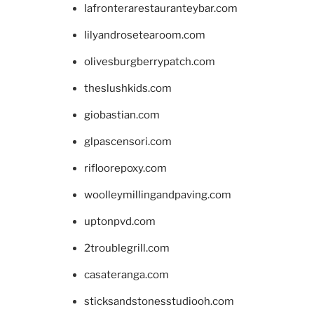
lafronterarestauranteybar.com
lilyandrosetearoom.com
olivesburgberrypatch.com
theslushkids.com
giobastian.com
glpascensori.com
rifloorepoxy.com
woolleymillingandpaving.com
uptonpvd.com
2troublegrill.com
casateranga.com
sticksandstonesstudiooh.com