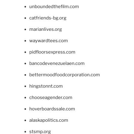
unboundedthefilm.com
catfriends-bg.org
marianlives.org
waywardtees.com
pidfloorsexpress.com
bancodevenezuelaen.com
bettermoodfoodcorporation.com
hingstonnt.com
chooseagender.com
hoverboardssale.com
alaskapolitics.com
stsmp.org