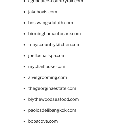
aguadulce-countryfair.com
jakehovis.com
bosswingsduluth.com
birminghamautocare.com
tonyscountrykitchen.com
jbellasnailspa.com
mychaihouse.com
alvisgrooming.com
thegeorginaestate.com
blythewoodseafood.com
paolosdelibangkok.com
bobacove.com