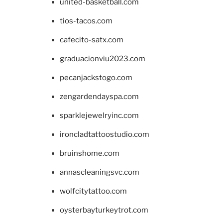
united-basketball.com
tios-tacos.com
cafecito-satx.com
graduacionviu2023.com
pecanjackstogo.com
zengardendayspa.com
sparklejewelryinc.com
ironcladtattoostudio.com
bruinshome.com
annascleaningsvc.com
wolfcitytattoo.com
oysterbayturkeytrot.com