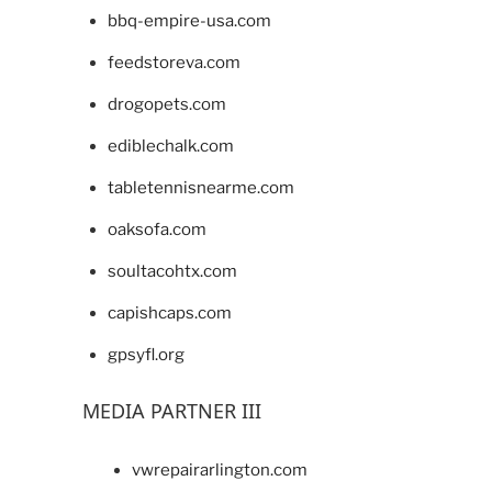
bbq-empire-usa.com
feedstoreva.com
drogopets.com
ediblechalk.com
tabletennisnearme.com
oaksofa.com
soultacohtx.com
capishcaps.com
gpsyfl.org
MEDIA PARTNER III
vwrepairarlington.com