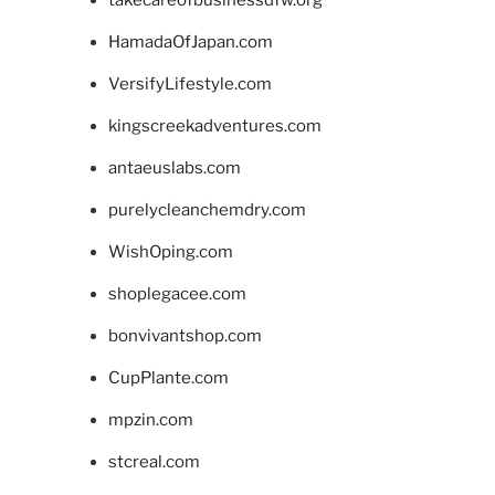
takecareofbusinessdfw.org
HamadaOfJapan.com
VersifyLifestyle.com
kingscreekadventures.com
antaeuslabs.com
purelycleanchemdry.com
WishOping.com
shoplegacee.com
bonvivantshop.com
CupPlante.com
mpzin.com
stcreal.com