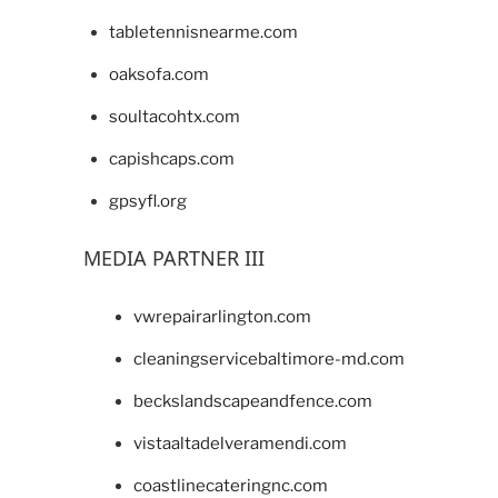
tabletennisnearme.com
oaksofa.com
soultacohtx.com
capishcaps.com
gpsyfl.org
MEDIA PARTNER III
vwrepairarlington.com
cleaningservicebaltimore-md.com
beckslandscapeandfence.com
vistaaltadelveramendi.com
coastlinecateringnc.com