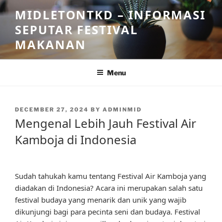
Skip
MIDLETONTKD – INFORMASI
to
SEPUTAR FESTIVAL
content
MAKANAN
Menu
POSTED
DECEMBER 27, 2024
BY
ADMINMID
ON
Mengenal Lebih Jauh Festival Air
Kamboja di Indonesia
Sudah tahukah kamu tentang Festival Air Kamboja yang
diadakan di Indonesia? Acara ini merupakan salah satu
festival budaya yang menarik dan unik yang wajib
dikunjungi bagi para pecinta seni dan budaya. Festival