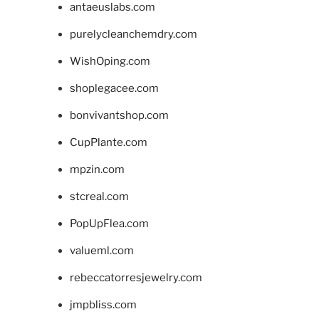
antaeuslabs.com
purelycleanchemdry.com
WishOping.com
shoplegacee.com
bonvivantshop.com
CupPlante.com
mpzin.com
stcreal.com
PopUpFlea.com
valueml.com
rebeccatorresjewelry.com
jmpbliss.com