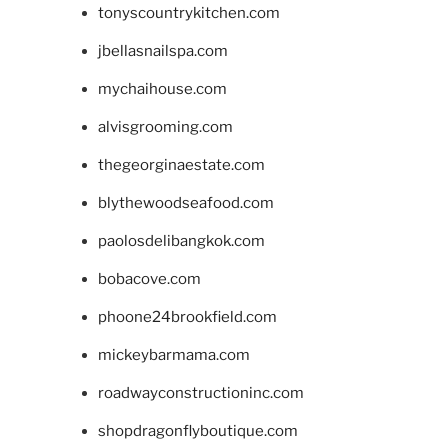
tonyscountrykitchen.com
jbellasnailspa.com
mychaihouse.com
alvisgrooming.com
thegeorginaestate.com
blythewoodseafood.com
paolosdelibangkok.com
bobacove.com
phoone24brookfield.com
mickeybarmama.com
roadwayconstructioninc.com
shopdragonflyboutique.com