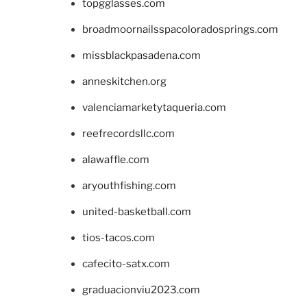
topgglasses.com
broadmoornailsspacoloradosprings.com
missblackpasadena.com
anneskitchen.org
valenciamarketytaqueria.com
reefrecordsllc.com
alawaffle.com
aryouthfishing.com
united-basketball.com
tios-tacos.com
cafecito-satx.com
graduacionviu2023.com