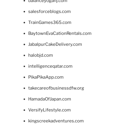
balanceyoganj.com
salesforceblogs.com
TrainGames365.com
BaytownEvaCationRentals.com
JabalpurCakeDelivery.com
halobjd.com
intelligenceqatar.com
PikaPikaApp.com
takecareofbusinessdfw.org
HamadaOfJapan.com
VersifyLifestyle.com
kingscreekadventures.com