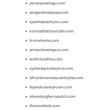
pecanjackstogo.com
zengardendayspa.com
sparklejewelryinc.com
ironcladtattoostudio.com
bruinshome.com
annascleaningsvc.com
wolfcitytattoo.com
oysterbayturkeytrot.com
lafronterarestauranteybar.com
lilyandrosetearoom.com
olivesburgberrypatch.com
theslushkids.com