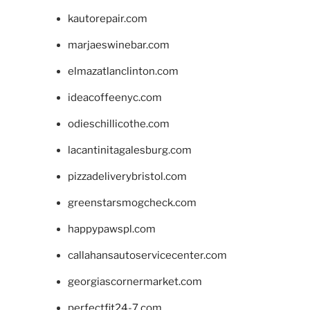
kautorepair.com
marjaeswinebar.com
elmazatlanclinton.com
ideacoffeenyc.com
odieschillicothe.com
lacantinitagalesburg.com
pizzadeliverybristol.com
greenstarsmogcheck.com
happypawspl.com
callahansautoservicecenter.com
georgiascornermarket.com
perfectfit24-7.com