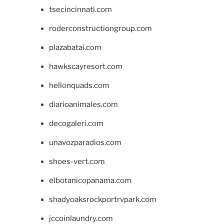
tsecincinnati.com
roderconstructiongroup.com
plazabatai.com
hawkscayresort.com
hellonquads.com
diarioanimales.com
decogaleri.com
unavozparadios.com
shoes-vert.com
elbotanicopanama.com
shadyoaksrockportrvpark.com
jccoinlaundry.com