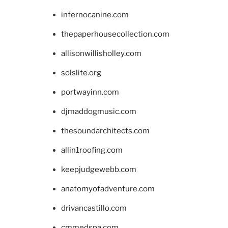
infernocanine.com
thepaperhousecollection.com
allisonwillisholley.com
solslite.org
portwayinn.com
djmaddogmusic.com
thesoundarchitects.com
allin1roofing.com
keepjudgewebb.com
anatomyofadventure.com
drivancastillo.com
cmmedspa.com