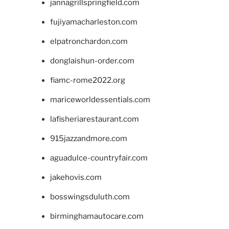
jannagrillspringfield.com
fujiyamacharleston.com
elpatronchardon.com
donglaishun-order.com
fiamc-rome2022.org
mariceworldessentials.com
lafisheriarestaurant.com
915jazzandmore.com
aguadulce-countryfair.com
jakehovis.com
bosswingsduluth.com
birminghamautocare.com