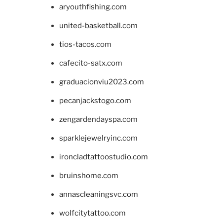
aryouthfishing.com
united-basketball.com
tios-tacos.com
cafecito-satx.com
graduacionviu2023.com
pecanjackstogo.com
zengardendayspa.com
sparklejewelryinc.com
ironcladtattoostudio.com
bruinshome.com
annascleaningsvc.com
wolfcitytattoo.com