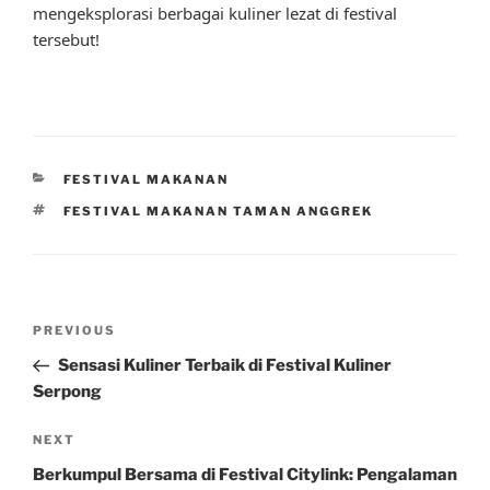
mengeksplorasi berbagai kuliner lezat di festival
tersebut!
CATEGORIES
FESTIVAL MAKANAN
TAGS
FESTIVAL MAKANAN TAMAN ANGGREK
Post
Previous
PREVIOUS
navigation
Post
Sensasi Kuliner Terbaik di Festival Kuliner
Serpong
Next
NEXT
Post
Berkumpul Bersama di Festival Citylink: Pengalaman