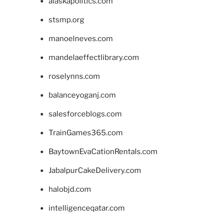
alaskapolitics.com
stsmp.org
manoelneves.com
mandelaeffectlibrary.com
roselynns.com
balanceyoganj.com
salesforceblogs.com
TrainGames365.com
BaytownEvaCationRentals.com
JabalpurCakeDelivery.com
halobjd.com
intelligenceqatar.com