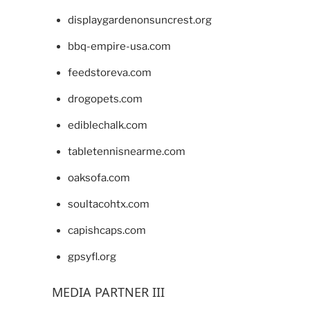
displaygardenonsuncrest.org
bbq-empire-usa.com
feedstoreva.com
drogopets.com
ediblechalk.com
tabletennisnearme.com
oaksofa.com
soultacohtx.com
capishcaps.com
gpsyfl.org
MEDIA PARTNER III