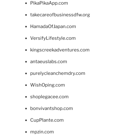
PikaPikaApp.com
takecareofbusinessdfw.org
HamadaOfJapan.com
VersifyLifestyle.com
kingscreekadventures.com
antaeuslabs.com
purelycleanchemdry.com
WishOping.com
shoplegacee.com
bonvivantshop.com
CupPlante.com
mpzin.com