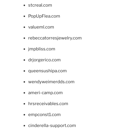
stcreal.com
PopUpFlea.com
valueml.com
rebeccatorresjewelry.com
jmpbliss.com
drjorgerico.com
queensushipa.com
wendyweimerdds.com
ameri-camp.com
hrsreceivables.com
empconst1.com
cinderella-support.com