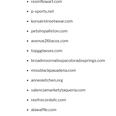
resinflowart.com
p-sports.net
korsairstreetwear.com
petshopallston.com
avenue26tacos.com
topgglasses.com
broadmoornailsspacoloradosprings.com
missblackpasadena.com
anneskitchen.org
valenciamarketytaqueria.com
reefrecordsllc.com
alawaffle.com