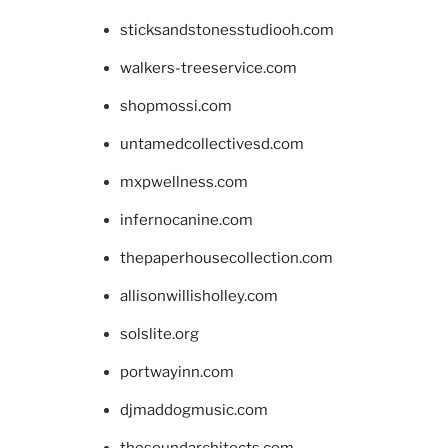
sticksandstonesstudiooh.com
walkers-treeservice.com
shopmossi.com
untamedcollectivesd.com
mxpwellness.com
infernocanine.com
thepaperhousecollection.com
allisonwillisholley.com
solslite.org
portwayinn.com
djmaddogmusic.com
thesoundarchitects.com