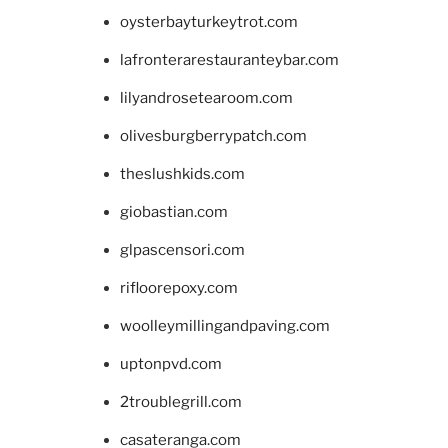
oysterbayturkeytrot.com
lafronterarestauranteybar.com
lilyandrosetearoom.com
olivesburgberrypatch.com
theslushkids.com
giobastian.com
glpascensori.com
rifloorepoxy.com
woolleymillingandpaving.com
uptonpvd.com
2troublegrill.com
casateranga.com