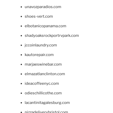
unavozparadios.com
shoes-vert.com
elbotanicopanama.com
shadyoaksrockportrvpark.com
jccoinlaundry.com
kautorepair.com
marjaeswinebar.com
elmazatlanclinton.com
ideacoffeenyc.com
odieschillicothe.com
lacantinitagalesburg.com
pizzadeliverybristol.com