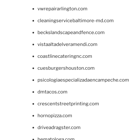
vwrepairarlington.com
cleaningservicebaltimore-md.com
beckslandscapeandfence.com
vistaaltadelveramendi.com
coastlinecateringnc.com
cuesburgershouston.com
psicologiaespecializadaencampeche.com
dmtacos.com
crescentstreetprinting.com
hornopizza.com
driveadragster.com
hematologa.com