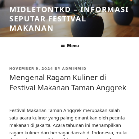
Skip
MIDLETONTKD – INFORMASI
to
SEPUTAR FESTIVAL
content
MAKANAN
Menu
POSTED
NOVEMBER 9, 2024
BY
ADMINMID
ON
Mengenal Ragam Kuliner di
Festival Makanan Taman Anggrek
Festival Makanan Taman Anggrek merupakan salah
satu acara kuliner yang paling dinantikan oleh pecinta
makanan di Jakarta. Acara tahunan ini menampilkan
ragam kuliner dari berbagai daerah di Indonesia, mulai