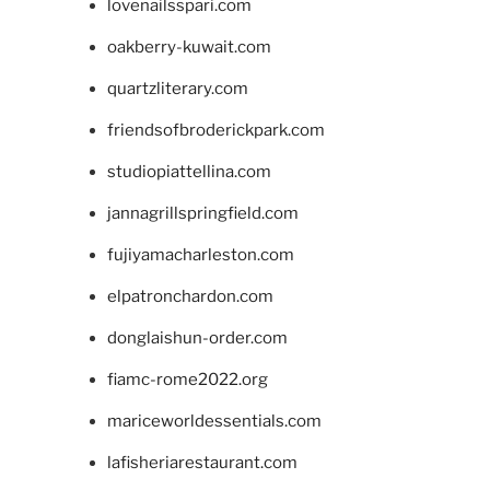
lovenailsspari.com
oakberry-kuwait.com
quartzliterary.com
friendsofbroderickpark.com
studiopiattellina.com
jannagrillspringfield.com
fujiyamacharleston.com
elpatronchardon.com
donglaishun-order.com
fiamc-rome2022.org
mariceworldessentials.com
lafisheriarestaurant.com