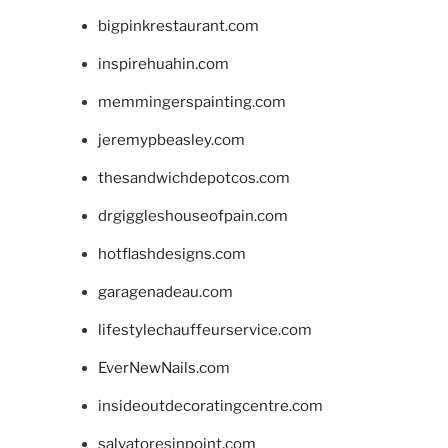
bigpinkrestaurant.com
inspirehuahin.com
memmingerspainting.com
jeremypbeasley.com
thesandwichdepotcos.com
drgiggleshouseofpain.com
hotflashdesigns.com
garagenadeau.com
lifestylechauffeurservice.com
EverNewNails.com
insideoutdecoratingcentre.com
salvatoresinpoint.com