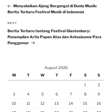
navigation
Post
Menyaksikan Ajang Bergengsi di Dunia Musik:
Berita Terbaru Festival Musik di Indonesia
Next
NEXT
Post
Berita Terbaru tentang Festival Glastonbury:
Penampilan Artis Papan Atas dan Antusiasme Para
Penggemar
August 2026
M
T
W
T
F
S
S
1
2
3
4
5
6
7
8
9
10
11
12
13
14
15
16