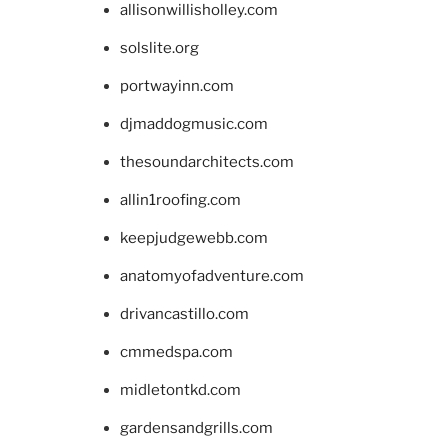
allisonwillisholley.com
solslite.org
portwayinn.com
djmaddogmusic.com
thesoundarchitects.com
allin1roofing.com
keepjudgewebb.com
anatomyofadventure.com
drivancastillo.com
cmmedspa.com
midletontkd.com
gardensandgrills.com