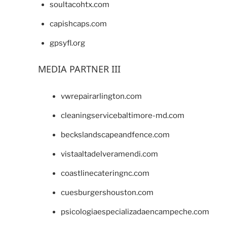
soultacohtx.com
capishcaps.com
gpsyfl.org
MEDIA PARTNER III
vwrepairarlington.com
cleaningservicebaltimore-md.com
beckslandscapeandfence.com
vistaaltadelveramendi.com
coastlinecateringnc.com
cuesburgershouston.com
psicologiaespecializadaencampeche.com