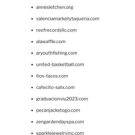
anneskitchen.org
valenciamarketytaqueria.com
reefrecordsllc.com
alawaffle.com
aryouthfishing.com
united-basketball.com
tios-tacos.com
cafecito-satx.com
graduacionviu2023.com
pecanjackstogo.com
zengardendayspa.com
sparklejewelryinc.com