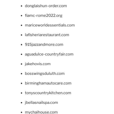
donglaishun-order.com
fiamc-rome2022.org
mariceworldessentials.com
lafisheriarestaurant.com
915jazzandmore.com
aguadulce-countryfair.com
jakehovis.com
bosswingsduluth.com
birminghamautocare.com
tonyscountrykitchen.com
jbellasnailspa.com
mychaihouse.com