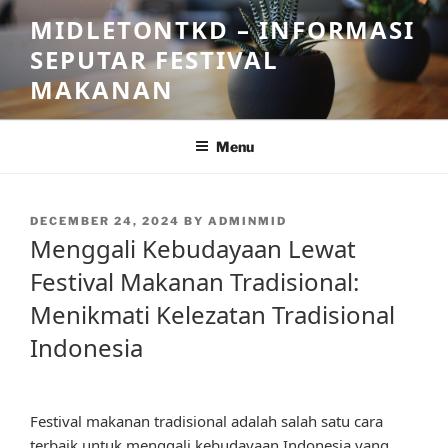
Skip
MIDLETONTKD – INFORMASI
to
SEPUTAR FESTIVAL
content
MAKANAN
Menu
POSTED
DECEMBER 24, 2024
BY
ADMINMID
ON
Menggali Kebudayaan Lewat
Festival Makanan Tradisional:
Menikmati Kelezatan Tradisional
Indonesia
Festival makanan tradisional adalah salah satu cara
terbaik untuk menggali kebudayaan Indonesia yang