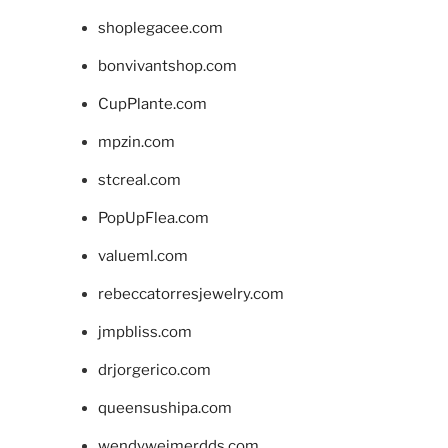
shoplegacee.com
bonvivantshop.com
CupPlante.com
mpzin.com
stcreal.com
PopUpFlea.com
valueml.com
rebeccatorresjewelry.com
jmpbliss.com
drjorgerico.com
queensushipa.com
wendyweimerdds.com