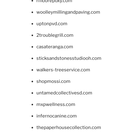
rifloorepoxy.com
woolleymillingandpaving.com
uptonpvd.com
2troublegrill.com
casateranga.com
sticksandstonesstudiooh.com
walkers-treeservice.com
shopmossi.com
untamedcollectivesd.com
mxpwellness.com
infernocanine.com
thepaperhousecollection.com