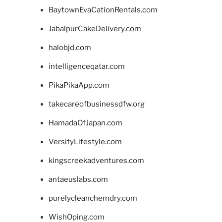
BaytownEvaCationRentals.com
JabalpurCakeDelivery.com
halobjd.com
intelligenceqatar.com
PikaPikaApp.com
takecareofbusinessdfw.org
HamadaOfJapan.com
VersifyLifestyle.com
kingscreekadventures.com
antaeuslabs.com
purelycleanchemdry.com
WishOping.com