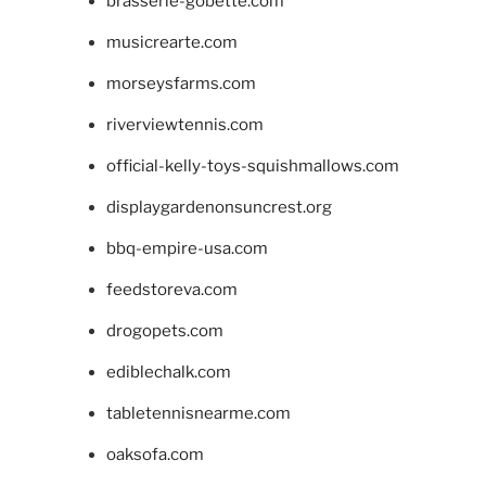
brasserie-gobette.com
musicrearte.com
morseysfarms.com
riverviewtennis.com
official-kelly-toys-squishmallows.com
displaygardenonsuncrest.org
bbq-empire-usa.com
feedstoreva.com
drogopets.com
ediblechalk.com
tabletennisnearme.com
oaksofa.com