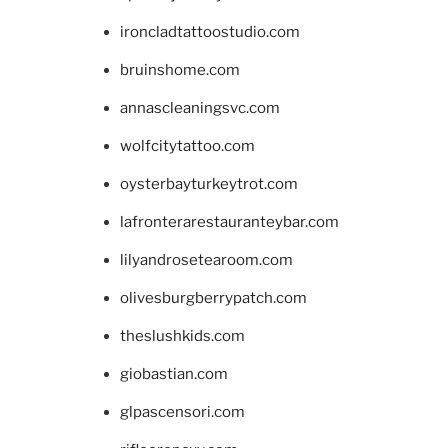
ironcladtattoostudio.com
bruinshome.com
annascleaningsvc.com
wolfcitytattoo.com
oysterbayturkeytrot.com
lafronterarestauranteybar.com
lilyandrosetearoom.com
olivesburgberrypatch.com
theslushkids.com
giobastian.com
glpascensori.com