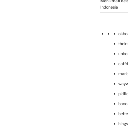
Menikmati Kele
Indonesia
okhe
thei
unbo
catfr
maria
wayw
pidf
banc
bett
hing