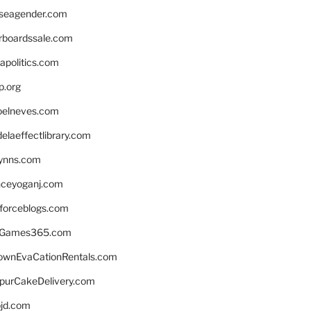
seagender.com
rboardssale.com
apolitics.com
p.org
elneves.com
laeffectlibrary.com
lynns.com
nceyoganj.com
sforceblogs.com
nGames365.com
ownEvaCationRentals.com
lpurCakeDelivery.com
bjd.com