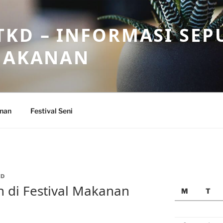
KD – INFORMASI SEP
 MAKANAN
anan
Festival Seni
ID
 di Festival Makanan
M
T