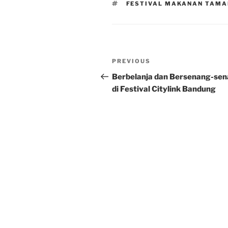
TAGS
FESTIVAL MAKANAN TAMA
Post
Previous
PREVIOUS
navigation
Post
Berbelanja dan Bersenang-se
di Festival Citylink Bandung