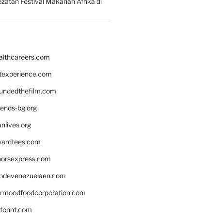
zatan Festival Makanan Afrika di
althcareers.com
ntexperience.com
undedthefilm.com
iends-bg.org
nlives.org
ardtees.com
loorsexpress.com
odevenezuelaen.com
ermoodfoodcorporation.com
stonnt.com