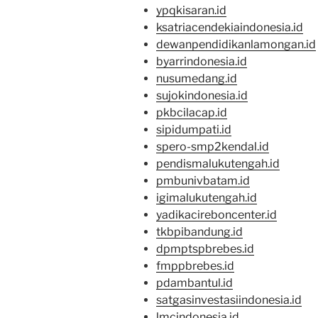
ypqkisaran.id
ksatriacendekiaindonesia.id
dewanpendidikanlamongan.id
byarrindonesia.id
nusumedang.id
sujokindonesia.id
pkbcilacap.id
sipidumpati.id
spero-smp2kendal.id
pendismalukutengah.id
pmbunivbatam.id
igimalukutengah.id
yadikacireboncenter.id
tkbpibandung.id
dpmptspbrebes.id
fmppbrebes.id
pdambantul.id
satgasinvestasiindonesia.id
lmcindonesia.id