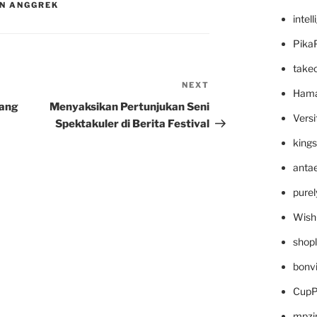
N ANGGREK
intel
Pika
take
NEXT
Next
Hama
Post
nang
Menyaksikan Pertunjukan Seni
Versi
Spektakuler di Berita Festival
king
anta
pure
Wish
shop
bonv
CupP
mpzi