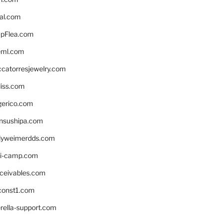
eal.com
pFlea.com
eml.com
ccatorresjewelry.com
liss.com
gerico.com
nsushipa.com
yweimerdds.com
i-camp.com
eceivables.com
onst1.com
rella-support.com