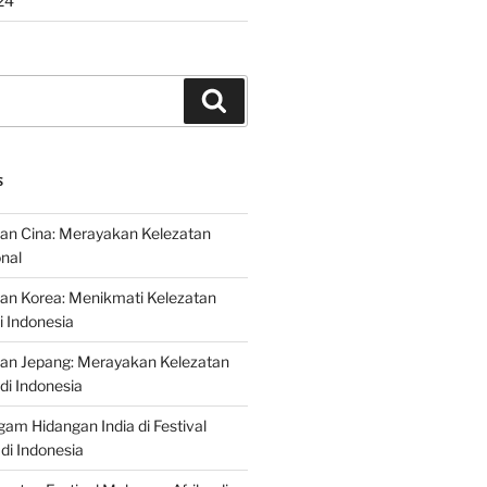
24
Search
S
an Cina: Merayakan Kelezatan
onal
an Korea: Menikmati Kelezatan
i Indonesia
nan Jepang: Merayakan Kelezatan
di Indonesia
gam Hidangan India di Festival
di Indonesia