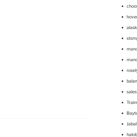
choo
hove
alask
stsm
mano
mande
rose
bala
sale
Trai
Bayt
Jaba
halo