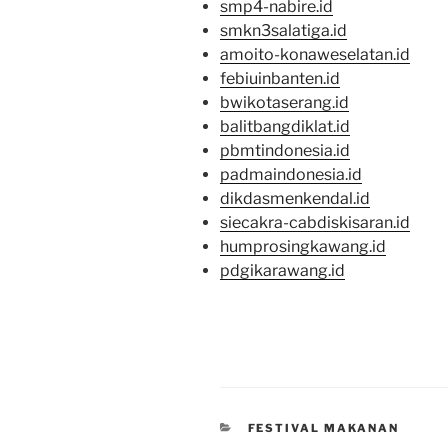
smp4-nabire.id
smkn3salatiga.id
amoito-konaweselatan.id
febiuinbanten.id
bwikotaserang.id
balitbangdiklat.id
pbmtindonesia.id
padmaindonesia.id
dikdasmenkendal.id
siecakra-cabdiskisaran.id
humprosingkawang.id
pdgikarawang.id
CATEGORIES
FESTIVAL MAKANAN