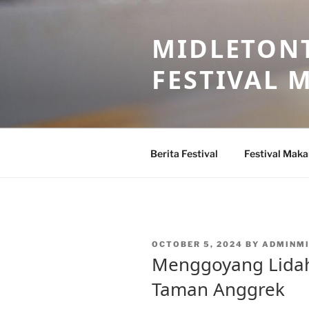
Skip
to
MIDLETONT
content
FESTIVAL
Berita Festival
Festival Mak
POSTED
OCTOBER 5, 2024
BY
ADMINM
ON
Menggoyang Lidah
Taman Anggrek