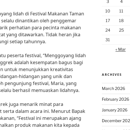
3
4
10
11
yang lidah di Festival Makanan Taman
 selalu dinantikan oleh penggemar
17
18
enarik perhatian para pecinta makanan
24
25
at yang ditawarkan. Tidak heran jika
31
jungi setiap tahunnya.
« Mar
tu peserta festival, “Menggoyang lidah
nggrek adalah kesempatan bagus bagi
n untuk menunjukkan kreativitas
ARCHIVES
idangan-hidangan yang unik dan
oleh pengunjung festival, Maria, yang
March 2026
elalu berhasil memuaskan lidahnya.
February 2026
rek juga menarik minat para
January 2026
t serta dalam acara ini. Menurut Bapak
anan, “Festival ini merupakan ajang
December 20
alkan produk makanan kita kepada