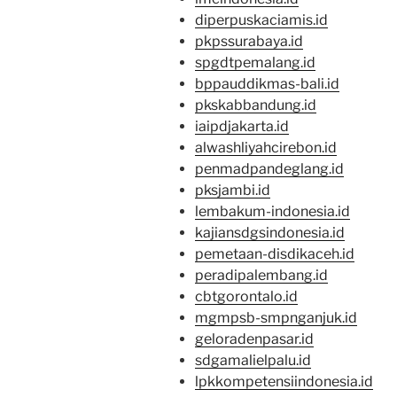
diperpuskaciamis.id
pkpssurabaya.id
spgdtpemalang.id
bppauddikmas-bali.id
pkskabbandung.id
iaipdjakarta.id
alwashliyahcirebon.id
penmadpandeglang.id
pksjambi.id
lembakum-indonesia.id
kajiansdgsindonesia.id
pemetaan-disdikaceh.id
peradipalembang.id
cbtgorontalo.id
mgmpsb-smpnganjuk.id
geloradenpasar.id
sdgamalielpalu.id
lpkkompetensiindonesia.id