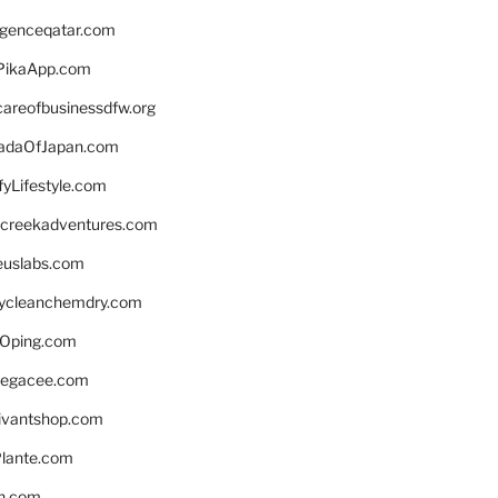
ligenceqatar.com
PikaApp.com
careofbusinessdfw.org
daOfJapan.com
fyLifestyle.com
screekadventures.com
euslabs.com
lycleanchemdry.com
Oping.com
legacee.com
ivantshop.com
lante.com
n.com