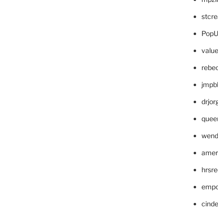
stcr
PopU
valu
rebe
jmpb
drjor
quee
wend
amer
hrsr
empc
cinde