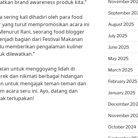
November 20
atkan brand awareness produk kita.”
September 20
ga sering kali dihadiri oleh para food
er yang turut mempromosikan acara ini
August 2025
 Menurut Rani, seorang food blogger
July 2025
enjadi bagian dari Festival Makanan
lalu memberikan pengalaman kuliner
June 2025
k dilewatkan.”
May 2025
atan untuk menggoyang lidah di
March 2025
rek dan nikmati berbagai hidangan
February 2025
ikan untuk mengajak teman-teman dan
am acara seru ini. Ayo, datang dan
January 2025
tak terlupakan!
December 20
November 20
October 2024