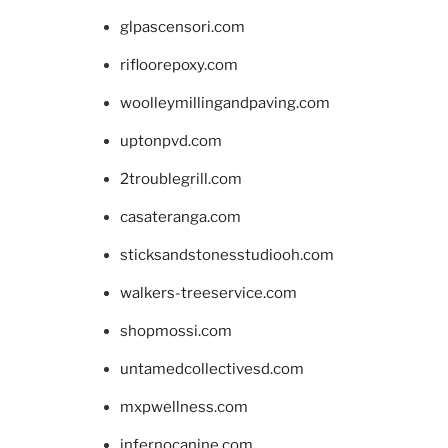
glpascensori.com
rifloorepoxy.com
woolleymillingandpaving.com
uptonpvd.com
2troublegrill.com
casateranga.com
sticksandstonesstudiooh.com
walkers-treeservice.com
shopmossi.com
untamedcollectivesd.com
mxpwellness.com
infernocanine.com