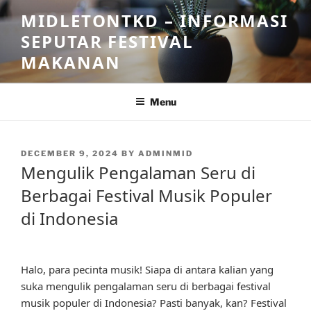
Skip
MIDLETONTKD – INFORMASI
to
SEPUTAR FESTIVAL
content
MAKANAN
Menu
POSTED
DECEMBER 9, 2024
BY
ADMINMID
ON
Mengulik Pengalaman Seru di
Berbagai Festival Musik Populer
di Indonesia
Halo, para pecinta musik! Siapa di antara kalian yang
suka mengulik pengalaman seru di berbagai festival
musik populer di Indonesia? Pasti banyak, kan? Festival