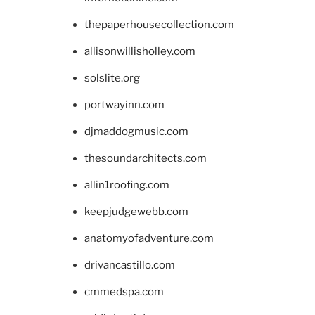
thepaperhousecollection.com
allisonwillisholley.com
solslite.org
portwayinn.com
djmaddogmusic.com
thesoundarchitects.com
allin1roofing.com
keepjudgewebb.com
anatomyofadventure.com
drivancastillo.com
cmmedspa.com