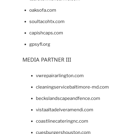
oaksofa.com
soultacohtx.com
capishcaps.com
gpsyfl.org
MEDIA PARTNER III
vwrepairarlington.com
cleaningservicebaltimore-md.com
beckslandscapeandfence.com
vistaaltadelveramendi.com
coastlinecateringnc.com
cuesburgershouston.com