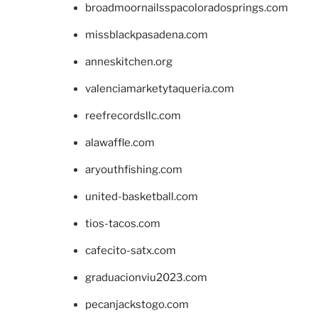
broadmoornailsspacoloradosprings.com
missblackpasadena.com
anneskitchen.org
valenciamarketytaqueria.com
reefrecordsllc.com
alawaffle.com
aryouthfishing.com
united-basketball.com
tios-tacos.com
cafecito-satx.com
graduacionviu2023.com
pecanjackstogo.com