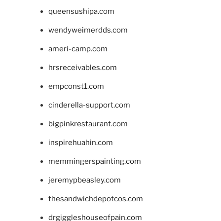
queensushipa.com
wendyweimerdds.com
ameri-camp.com
hrsreceivables.com
empconst1.com
cinderella-support.com
bigpinkrestaurant.com
inspirehuahin.com
memmingerspainting.com
jeremypbeasley.com
thesandwichdepotcos.com
drgiggleshouseofpain.com