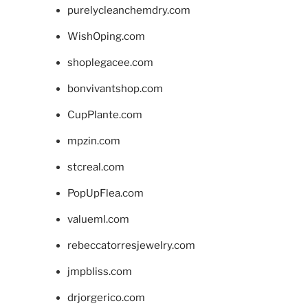
purelycleanchemdry.com
WishOping.com
shoplegacee.com
bonvivantshop.com
CupPlante.com
mpzin.com
stcreal.com
PopUpFlea.com
valueml.com
rebeccatorresjewelry.com
jmpbliss.com
drjorgerico.com