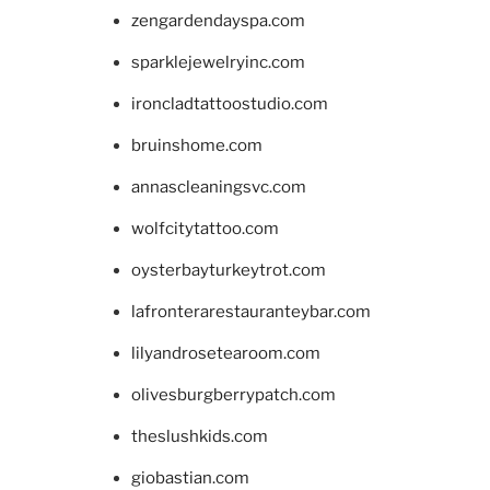
zengardendayspa.com
sparklejewelryinc.com
ironcladtattoostudio.com
bruinshome.com
annascleaningsvc.com
wolfcitytattoo.com
oysterbayturkeytrot.com
lafronterarestauranteybar.com
lilyandrosetearoom.com
olivesburgberrypatch.com
theslushkids.com
giobastian.com