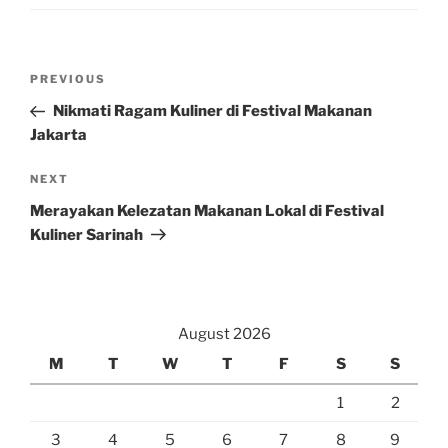
Post
Previous
PREVIOUS
navigation
Post
Nikmati Ragam Kuliner di Festival Makanan
Jakarta
Next
NEXT
Post
Merayakan Kelezatan Makanan Lokal di Festival
Kuliner Sarinah
August 2026
M
T
W
T
F
S
S
1
2
3
4
5
6
7
8
9