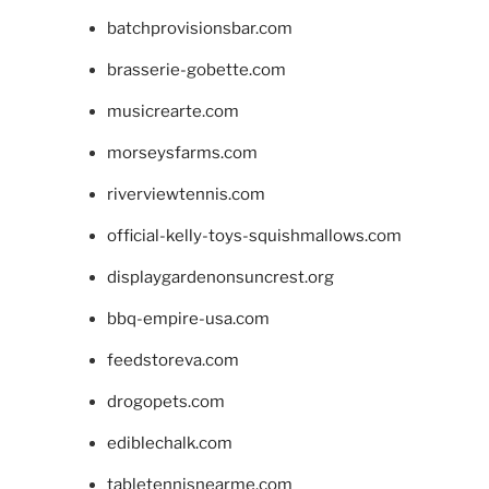
batchprovisionsbar.com
brasserie-gobette.com
musicrearte.com
morseysfarms.com
riverviewtennis.com
official-kelly-toys-squishmallows.com
displaygardenonsuncrest.org
bbq-empire-usa.com
feedstoreva.com
drogopets.com
ediblechalk.com
tabletennisnearme.com