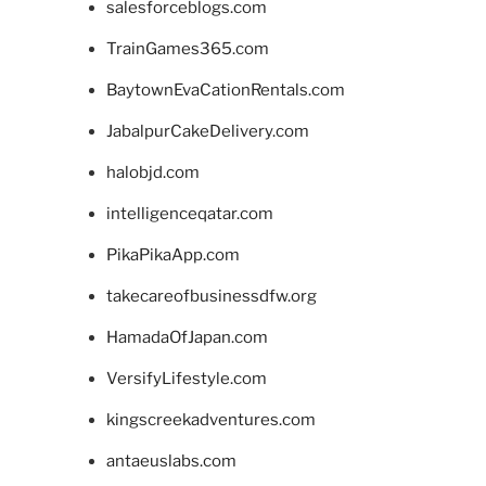
salesforceblogs.com
TrainGames365.com
BaytownEvaCationRentals.com
JabalpurCakeDelivery.com
halobjd.com
intelligenceqatar.com
PikaPikaApp.com
takecareofbusinessdfw.org
HamadaOfJapan.com
VersifyLifestyle.com
kingscreekadventures.com
antaeuslabs.com