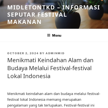
Skip
MIDLETONTKD – INFORMASI
to
SEPUTAR FESTIVAL
content
MAKANAN
Menu
POSTED
OCTOBER 2, 2024
BY
ADMINMID
ON
Menikmati Keindahan Alam dan
Budaya Melalui Festival-festival
Lokal Indonesia
Menikmati keindahan alam dan budaya melalui festival-
festival lokal Indonesia memang merupakan
pengalaman yang tak terlupakan. Festival-festival ini