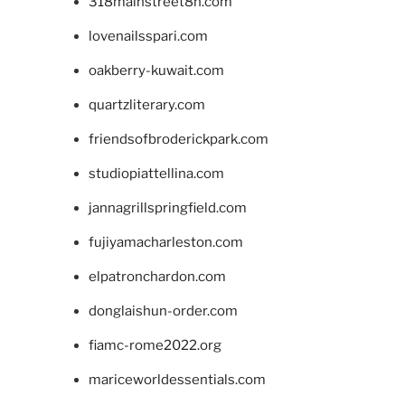
318mainstreet8h.com
lovenailsspari.com
oakberry-kuwait.com
quartzliterary.com
friendsofbroderickpark.com
studiopiattellina.com
jannagrillspringfield.com
fujiyamacharleston.com
elpatronchardon.com
donglaishun-order.com
fiamc-rome2022.org
mariceworldessentials.com