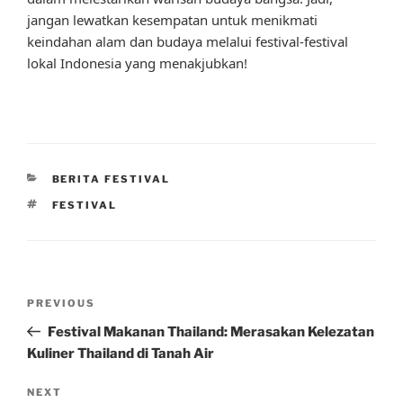
jangan lewatkan kesempatan untuk menikmati
keindahan alam dan budaya melalui festival-festival
lokal Indonesia yang menakjubkan!
CATEGORIES
BERITA FESTIVAL
TAGS
FESTIVAL
Post
Previous
PREVIOUS
navigation
Post
Festival Makanan Thailand: Merasakan Kelezatan
Kuliner Thailand di Tanah Air
Next
NEXT