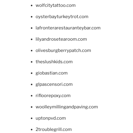
wolfcitytattoo.com
oysterbayturkeytrot.com
lafronterarestauranteybar.com
lilyandrosetearoom.com
olivesburgberrypatch.com
theslushkids.com
giobastian.com
glpascensori.com
rifloorepoxy.com
woolleymillingandpaving.com
uptonpvd.com
2troublegrill.com