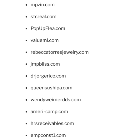
mpzin.com
stcreal.com
PopUpFlea.com
valueml.com
rebeccatorresjewelry.com
jmpbliss.com
drjorgerico.com
queensushipa.com
wendyweimerdds.com
ameri-camp.com
hrsreceivables.com
empconst1.com