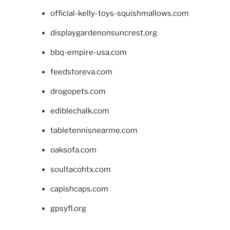
official-kelly-toys-squishmallows.com
displaygardenonsuncrest.org
bbq-empire-usa.com
feedstoreva.com
drogopets.com
ediblechalk.com
tabletennisnearme.com
oaksofa.com
soultacohtx.com
capishcaps.com
gpsyfl.org