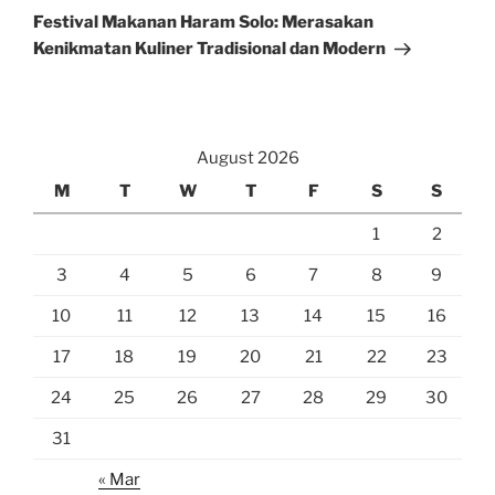
Post
Festival Makanan Haram Solo: Merasakan
Kenikmatan Kuliner Tradisional dan Modern
August 2026
M
T
W
T
F
S
S
1
2
3
4
5
6
7
8
9
10
11
12
13
14
15
16
17
18
19
20
21
22
23
24
25
26
27
28
29
30
31
« Mar