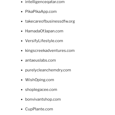
intelligenceqatar.com
PikaPikaApp.com
takecareofbusinessdfw.org
HamadaOfJapan.com
VersifyLifestyle.com
kingscreekadventures.com
antaeuslabs.com
purelycleanchemdry.com
WishOping.com
shoplegacee.com
bonvivantshop.com
CupPlante.com