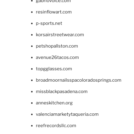
gabriovoice.com
resinflowart.com
p-sports.net
korsairstreetwear.com
petshopallston.com
avenue26tacos.com
topgglasses.com
broadmoornailsspacoloradosprings.com
missblackpasadena.com
anneskitchen.org
valenciamarketytaqueria.com
reefrecordsllc.com