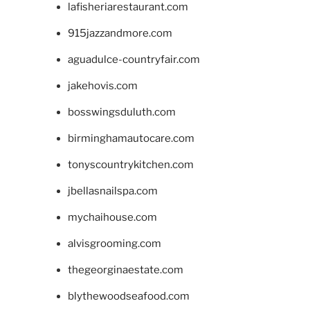
lafisheriarestaurant.com
915jazzandmore.com
aguadulce-countryfair.com
jakehovis.com
bosswingsduluth.com
birminghamautocare.com
tonyscountrykitchen.com
jbellasnailspa.com
mychaihouse.com
alvisgrooming.com
thegeorginaestate.com
blythewoodseafood.com