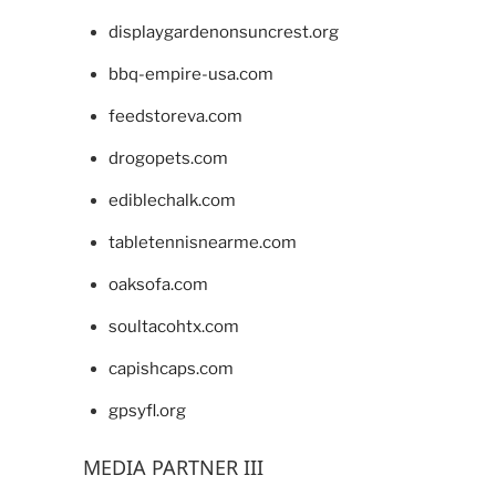
displaygardenonsuncrest.org
bbq-empire-usa.com
feedstoreva.com
drogopets.com
ediblechalk.com
tabletennisnearme.com
oaksofa.com
soultacohtx.com
capishcaps.com
gpsyfl.org
MEDIA PARTNER III