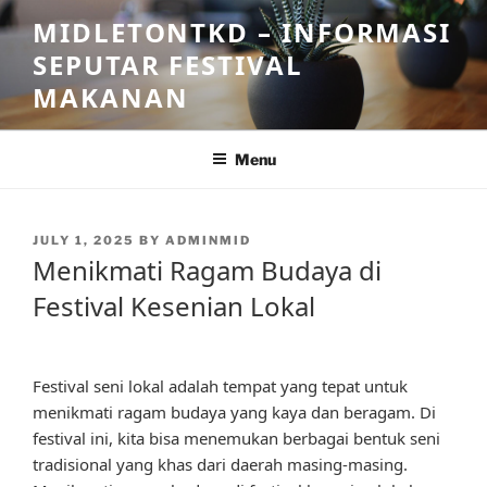
Skip
MIDLETONTKD – INFORMASI
to
SEPUTAR FESTIVAL
content
MAKANAN
Menu
POSTED
JULY 1, 2025
BY
ADMINMID
ON
Menikmati Ragam Budaya di
Festival Kesenian Lokal
Festival seni lokal adalah tempat yang tepat untuk
menikmati ragam budaya yang kaya dan beragam. Di
festival ini, kita bisa menemukan berbagai bentuk seni
tradisional yang khas dari daerah masing-masing.