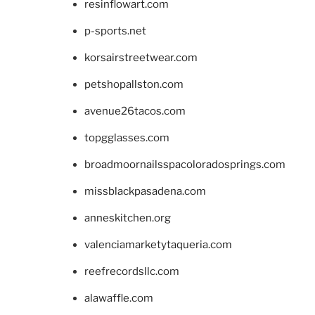
resinflowart.com
p-sports.net
korsairstreetwear.com
petshopallston.com
avenue26tacos.com
topgglasses.com
broadmoornailsspacoloradosprings.com
missblackpasadena.com
anneskitchen.org
valenciamarketytaqueria.com
reefrecordsllc.com
alawaffle.com