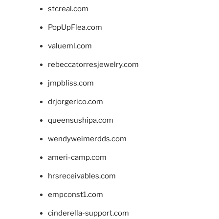
stcreal.com
PopUpFlea.com
valueml.com
rebeccatorresjewelry.com
jmpbliss.com
drjorgerico.com
queensushipa.com
wendyweimerdds.com
ameri-camp.com
hrsreceivables.com
empconst1.com
cinderella-support.com