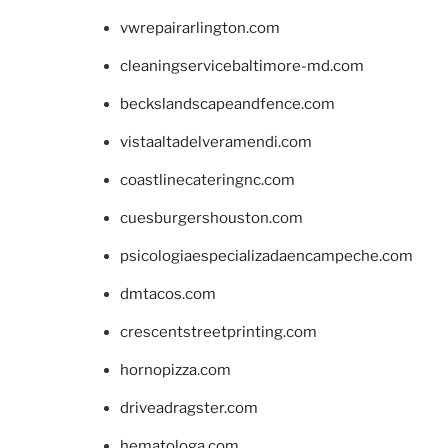
vwrepairarlington.com
cleaningservicebaltimore-md.com
beckslandscapeandfence.com
vistaaltadelveramendi.com
coastlinecateringnc.com
cuesburgershouston.com
psicologiaespecializadaencampeche.com
dmtacos.com
crescentstreetprinting.com
hornopizza.com
driveadragster.com
hematologa.com