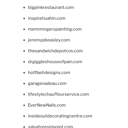
bigpinkrestaurant.com
inspirehuahin.com
memmingerspainting.com
jeremypbeasley.com
thesandwichdepotcos.com
drgiggleshouseofpain.com
hotflashdesigns.com
garagenadeau.com
lifestylechauffeurservice.com
EverNewNails.com
insideoutdecoratingcentre.com
salvatoresinpoint.com