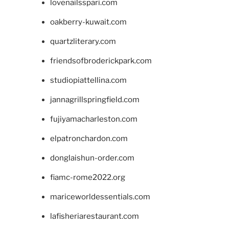
lovenailsspari.com
oakberry-kuwait.com
quartzliterary.com
friendsofbroderickpark.com
studiopiattellina.com
jannagrillspringfield.com
fujiyamacharleston.com
elpatronchardon.com
donglaishun-order.com
fiamc-rome2022.org
mariceworldessentials.com
lafisheriarestaurant.com