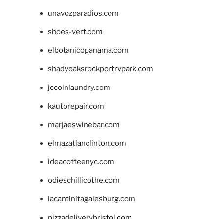
unavozparadios.com
shoes-vert.com
elbotanicopanama.com
shadyoaksrockportrvpark.com
jccoinlaundry.com
kautorepair.com
marjaeswinebar.com
elmazatlanclinton.com
ideacoffeenyc.com
odieschillicothe.com
lacantinitagalesburg.com
pizzadeliverybristol.com