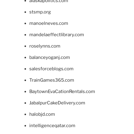
alaskapolitics.com
stsmp.org
manoelneves.com
mandelaeffectlibrary.com
roselynns.com
balanceyoganj.com
salesforceblogs.com
TrainGames365.com
BaytownEvaCationRentals.com
JabalpurCakeDelivery.com
halobjd.com
intelligenceqatar.com