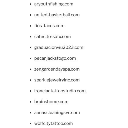
aryouthfishing.com
united-basketball.com
tios-tacos.com
cafecito-satx.com
graduacionviu2023.com
pecanjackstogo.com
zengardendayspa.com
sparklejewelryinc.com
ironcladtattoostudio.com
bruinshome.com
annascleaningsvc.com
wolfcitytattoo.com