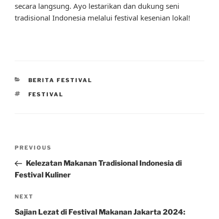
secara langsung. Ayo lestarikan dan dukung seni
tradisional Indonesia melalui festival kesenian lokal!
CATEGORIES
BERITA FESTIVAL
TAGS
FESTIVAL
Post
Previous
PREVIOUS
navigation
Post
Kelezatan Makanan Tradisional Indonesia di
Festival Kuliner
Next
NEXT
Post
Sajian Lezat di Festival Makanan Jakarta 2024: