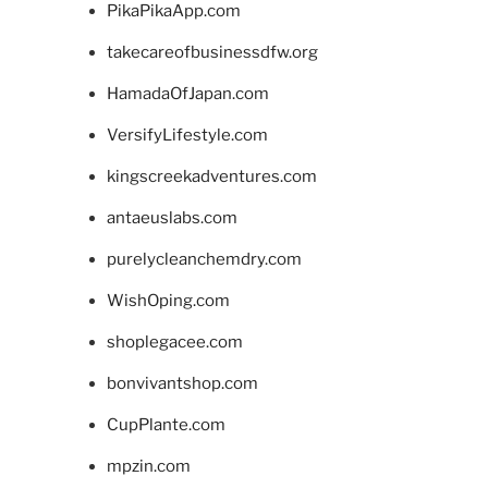
PikaPikaApp.com
takecareofbusinessdfw.org
HamadaOfJapan.com
VersifyLifestyle.com
kingscreekadventures.com
antaeuslabs.com
purelycleanchemdry.com
WishOping.com
shoplegacee.com
bonvivantshop.com
CupPlante.com
mpzin.com