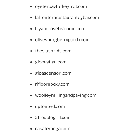
oysterbayturkeytrot.com
lafronterarestauranteybar.com
lilyandrosetearoom.com
olivesburgberrypatch.com
theslushkids.com
giobastian.com
glpascensori.com
rifloorepoxy.com
woolleymillingandpaving.com
uptonpvd.com
2troublegrill.com
casateranga.com