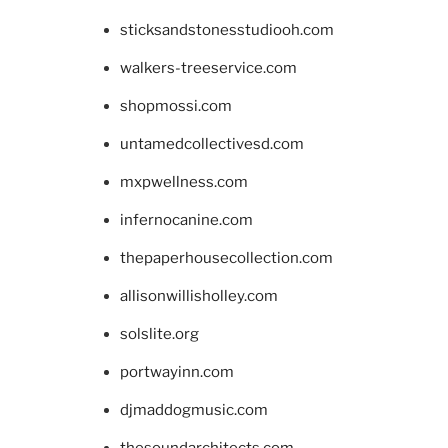
sticksandstonesstudiooh.com
walkers-treeservice.com
shopmossi.com
untamedcollectivesd.com
mxpwellness.com
infernocanine.com
thepaperhousecollection.com
allisonwillisholley.com
solslite.org
portwayinn.com
djmaddogmusic.com
thesoundarchitects.com