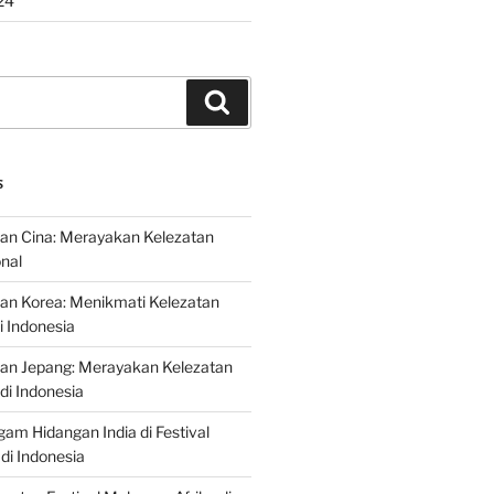
24
Search
S
an Cina: Merayakan Kelezatan
onal
an Korea: Menikmati Kelezatan
i Indonesia
nan Jepang: Merayakan Kelezatan
di Indonesia
gam Hidangan India di Festival
di Indonesia