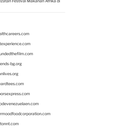
zatan Festival Makanan Afrika di
althcareers.com
ntexperience.com
undedthefilm.com
iends-bg.org
nlives.org
ardtees.com
loorsexpress.com
odevenezuelaen.com
ermoodfoodcorporation.com
stonnt.com