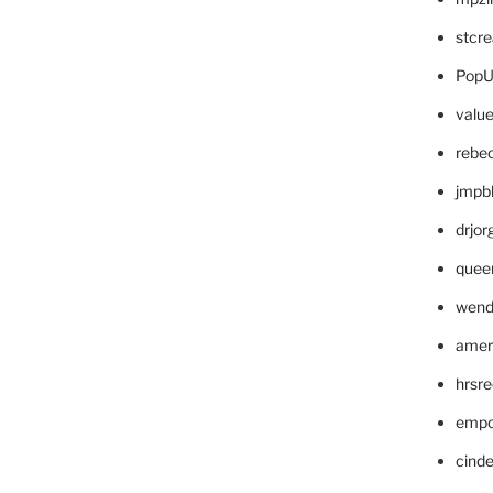
stcr
PopU
valu
rebe
jmpb
drjor
quee
wend
amer
hrsr
empc
cinde