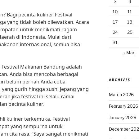
3
4
10
11
 Bagi pecinta kuliner, Festival
a yang tidak boleh dilewatkan. Acara
17
18
empatan untuk menikmati ragam
24
25
daerah di Indonesia. Mulai dari
31
akanan internasional, semua bisa
« Mar
 Festival Makanan Bandung adalah
kan. Anda bisa mencoba berbagai
ARCHIVES
n belum pernah Anda coba
 yang gurih hingga sushi Jepang yang
March 2026
ran jika festival ini selalu ramai
an pecinta kuliner.
February 2026
January 2026
li kuliner terkemuka, Festival
mpat yang sempurna untuk
December 20
m cita rasa. “Saya sangat menikmati