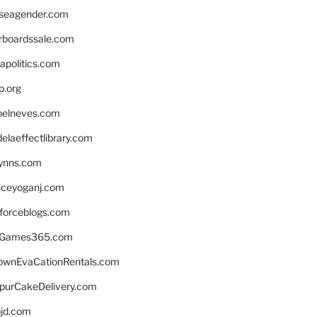
seagender.com
rboardssale.com
apolitics.com
p.org
elneves.com
laeffectlibrary.com
lynns.com
nceyoganj.com
sforceblogs.com
nGames365.com
ownEvaCationRentals.com
lpurCakeDelivery.com
bjd.com