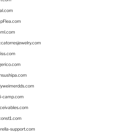
eal.com
pFlea.com
eml.com
ccatorresjewelry.com
liss.com
gerico.com
nsushipa.com
yweimerdds.com
i-camp.com
eceivables.com
onst1.com
rella-support.com