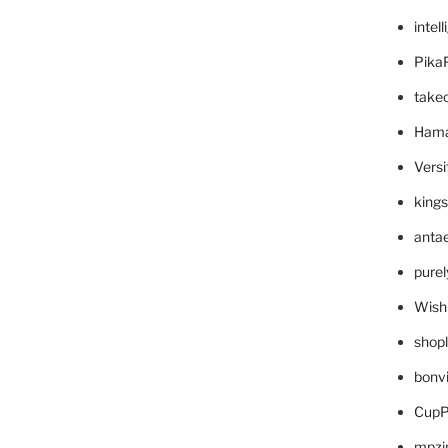
intel
Pika
take
Hama
Versi
king
anta
pure
Wish
shop
bonv
CupP
mpzi