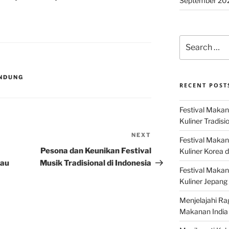
September 20
Search
for:
ANDUNG
RECENT POST
Festival Makan
Kuliner Tradisi
NEXT
Next
Festival Makan
Post
Pesona dan Keunikan Festival
Kuliner Korea d
kau
Musik Tradisional di Indonesia
Festival Maka
Kuliner Jepang 
Menjelajahi Ra
Makanan India 