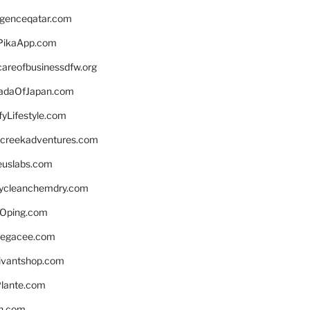
ligenceqatar.com
PikaApp.com
careofbusinessdfw.org
daOfJapan.com
fyLifestyle.com
screekadventures.com
euslabs.com
lycleanchemdry.com
Oping.com
legacee.com
ivantshop.com
lante.com
n.com