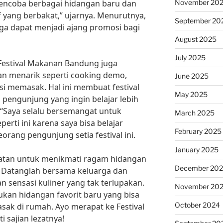
November 20
 mencoba berbagai hidangan baru dan
f yang berbakat,” ujarnya. Menurutnya,
September 20
juga dapat menjadi ajang promosi bagi
August 2025
July 2025
Festival Makanan Bandung juga
n menarik seperti cooking demo,
June 2025
si memasak. Hal ini membuat festival
May 2025
 pengunjung yang ingin belajar lebih
. “Saya selalu bersemangat untuk
March 2025
erti ini karena saya bisa belajar
February 2025
eorang pengunjung setia festival ini.
January 2025
patan untuk menikmati ragam hidangan
December 20
. Datanglah bersama keluarga dan
sensasi kuliner yang tak terlupakan.
November 20
kan hidangan favorit baru yang bisa
October 2024
sak di rumah. Ayo merapat ke Festival
sajian lezatnya!