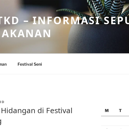
KD – INFORMASI SEP
 MAKANAN
anan
Festival Seni
ID
idangan di Festival
M
T
g