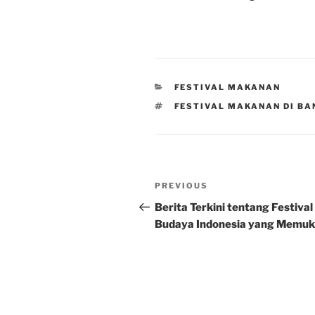
CATEGORIES
FESTIVAL MAKANAN
TAGS
FESTIVAL MAKANAN DI B
Post
Previous
PREVIOUS
navigation
Post
Berita Terkini tentang Festival
Budaya Indonesia yang Memu