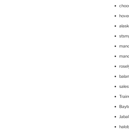
choo
hove
alask
stsm
mano
mande
rose
bala
sale
Trai
Bayt
Jaba
halo