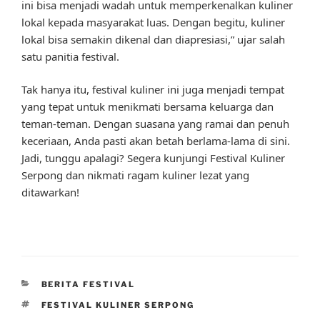
ini bisa menjadi wadah untuk memperkenalkan kuliner
lokal kepada masyarakat luas. Dengan begitu, kuliner
lokal bisa semakin dikenal dan diapresiasi,” ujar salah
satu panitia festival.
Tak hanya itu, festival kuliner ini juga menjadi tempat
yang tepat untuk menikmati bersama keluarga dan
teman-teman. Dengan suasana yang ramai dan penuh
keceriaan, Anda pasti akan betah berlama-lama di sini.
Jadi, tunggu apalagi? Segera kunjungi Festival Kuliner
Serpong dan nikmati ragam kuliner lezat yang
ditawarkan!
CATEGORIES
BERITA FESTIVAL
TAGS
FESTIVAL KULINER SERPONG