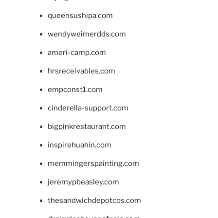
queensushipa.com
wendyweimerdds.com
ameri-camp.com
hrsreceivables.com
empconst1.com
cinderella-support.com
bigpinkrestaurant.com
inspirehuahin.com
memmingerspainting.com
jeremypbeasley.com
thesandwichdepotcos.com