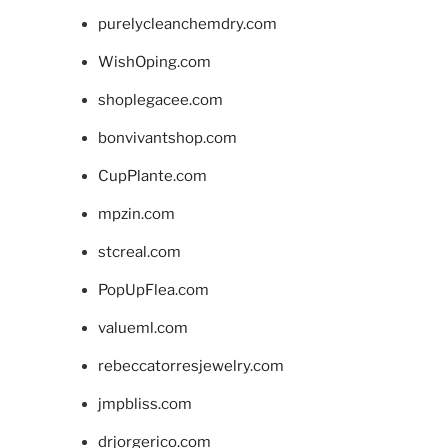
purelycleanchemdry.com
WishOping.com
shoplegacee.com
bonvivantshop.com
CupPlante.com
mpzin.com
stcreal.com
PopUpFlea.com
valueml.com
rebeccatorresjewelry.com
jmpbliss.com
drjorgerico.com