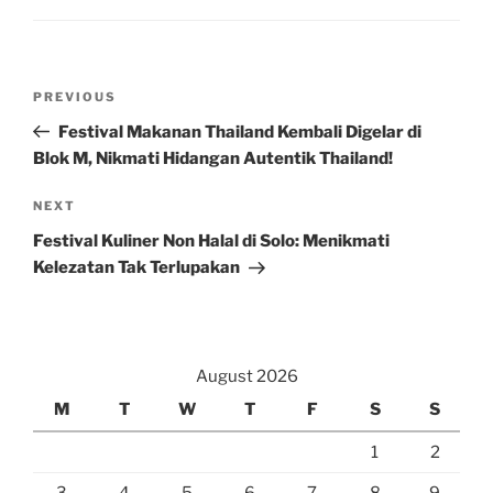
Post
Previous
PREVIOUS
navigation
Post
Festival Makanan Thailand Kembali Digelar di
Blok M, Nikmati Hidangan Autentik Thailand!
Next
NEXT
Post
Festival Kuliner Non Halal di Solo: Menikmati
Kelezatan Tak Terlupakan
August 2026
M
T
W
T
F
S
S
1
2