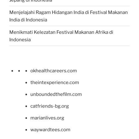
Menjelajahi Ragam Hidangan India di Festival Makanan
India di Indonesia
Menikmati Kelezatan Festival Makanan Afrika di
Indonesia
okhealthcareers.com
theintexperience.com
unboundedthefilm.com
catfriends-bg.org
marianlives.org
waywardtees.com