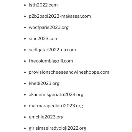
isth2022.com
p2b2pabi2023-makassar.com
wocfparis2023.org
sinc2023.com
scdlqatar2022-qa.com
thecolumbiagrill.com
provisionscheeseandwineshoppe.com
khedi2023.org
akademikgeriatri2023.org
marmarapediatri2023.org
emchie2023.org
girisimselradyoloji2022.org