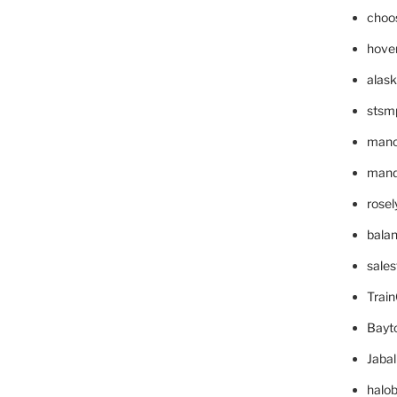
choo
hove
alask
stsm
mano
mande
rose
bala
sale
Trai
Bayt
Jaba
halo