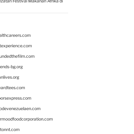
zatan Festival Makanan Afrika di
althcareers.com
ntexperience.com
undedthefilm.com
iends-bg.org
nlives.org
ardtees.com
loorsexpress.com
odevenezuelaen.com
ermoodfoodcorporation.com
stonnt.com