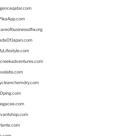
ligenceqatar.com
PikaApp.com
careofbusinessdfw.org
daOfJapan.com
fyLifestyle.com
screekadventures.com
euslabs.com
lycleanchemdry.com
Oping.com
legacee.com
ivantshop.com
lante.com
n.com