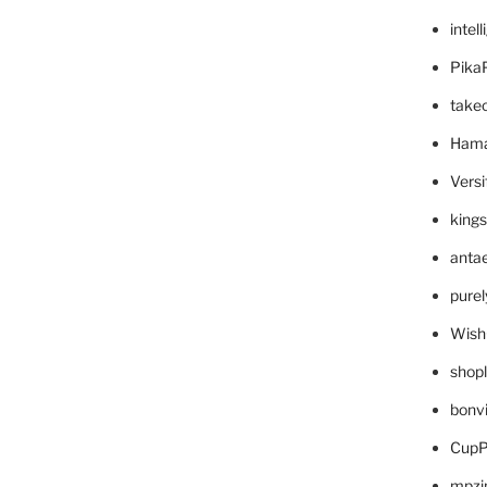
intel
Pika
take
Hama
Versi
king
anta
pure
Wish
shop
bonv
CupP
mpzi