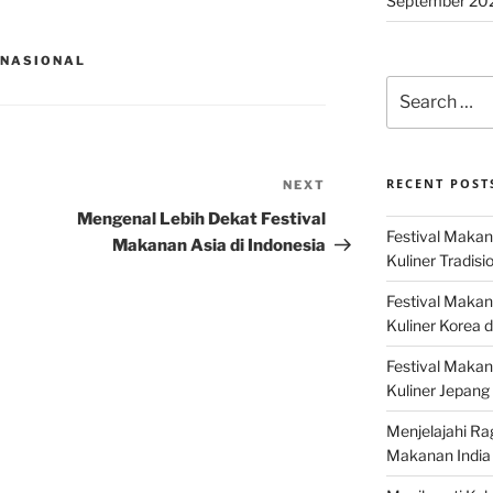
September 20
RNASIONAL
Search
for:
RECENT POST
NEXT
Next
Post
Mengenal Lebih Dekat Festival
Festival Makan
Makanan Asia di Indonesia
Kuliner Tradisi
Festival Makan
Kuliner Korea d
Festival Maka
Kuliner Jepang 
Menjelajahi Ra
Makanan India 