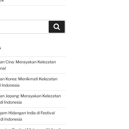
24
Search
S
an Cina: Merayakan Kelezatan
onal
an Korea: Menikmati Kelezatan
i Indonesia
nan Jepang: Merayakan Kelezatan
di Indonesia
gam Hidangan India di Festival
di Indonesia