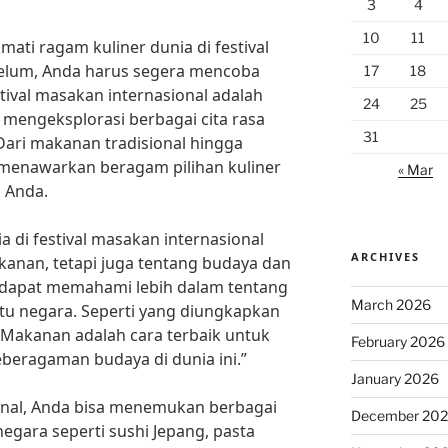
3
4
10
11
ti ragam kuliner dunia di festival
belum, Anda harus segera mencoba
17
18
tival masakan internasional adalah
24
25
mengeksplorasi berbagai cita rasa
31
Dari makanan tradisional hingga
 menawarkan beragam pilihan kuliner
« Mar
 Anda.
 di festival masakan internasional
ARCHIVES
anan, tetapi juga tentang budaya dan
ta dapat memahami lebih dalam tentang
March 2026
tu negara. Seperti yang diungkapkan
“Makanan adalah cara terbaik untuk
February 2026
eragaman budaya di dunia ini.”
January 2026
ional, Anda bisa menemukan berbagai
December 20
egara seperti sushi Jepang, pasta