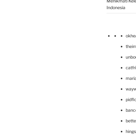
Menikmati Kele
Indonesia
okhe
thei
unbo
catfr
maria
wayw
pidf
banc
bett
hing