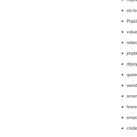
stcr
PopU
valu
rebe
jmpb
drjor
quee
wend
amer
hrsr
empc
cinde