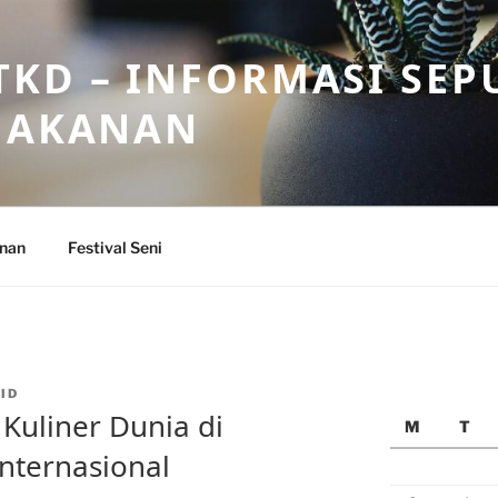
KD – INFORMASI SEP
 MAKANAN
anan
Festival Seni
ID
uliner Dunia di
M
T
Internasional