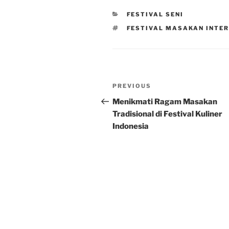
CATEGORIES
FESTIVAL SENI
TAGS
FESTIVAL MASAKAN INTE
Post
Previous
PREVIOUS
navigation
Post
Menikmati Ragam Masakan
Tradisional di Festival Kuliner
Indonesia