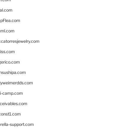
eal.com
pFlea.com
eml.com
ccatorresjewelry.com
liss.com
gerico.com
nsushipa.com
yweimerdds.com
i-camp.com
eceivables.com
onst1.com
rella-support.com