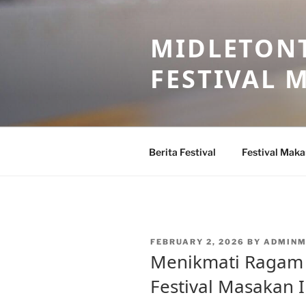
Skip
to
MIDLETONT
content
FESTIVAL
Berita Festival
Festival Mak
POSTED
FEBRUARY 2, 2026
BY
ADMINM
ON
Menikmati Ragam K
Festival Masakan 