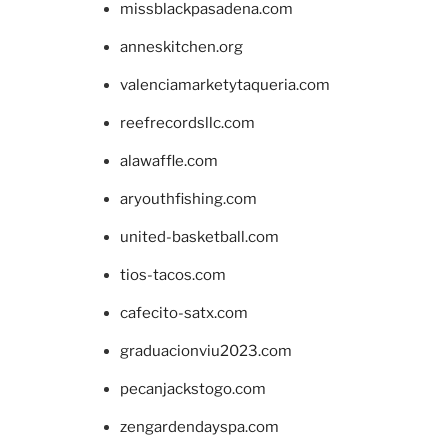
missblackpasadena.com
anneskitchen.org
valenciamarketytaqueria.com
reefrecordsllc.com
alawaffle.com
aryouthfishing.com
united-basketball.com
tios-tacos.com
cafecito-satx.com
graduacionviu2023.com
pecanjackstogo.com
zengardendayspa.com