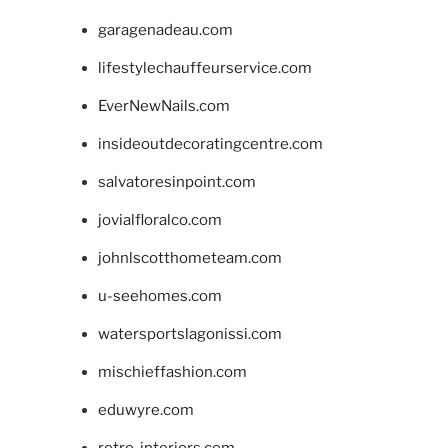
garagenadeau.com
lifestylechauffeurservice.com
EverNewNails.com
insideoutdecoratingcentre.com
salvatoresinpoint.com
jovialfloralco.com
johnlscotthometeam.com
u-seehomes.com
watersportslagonissi.com
mischieffashion.com
eduwyre.com
retro-interiors.com