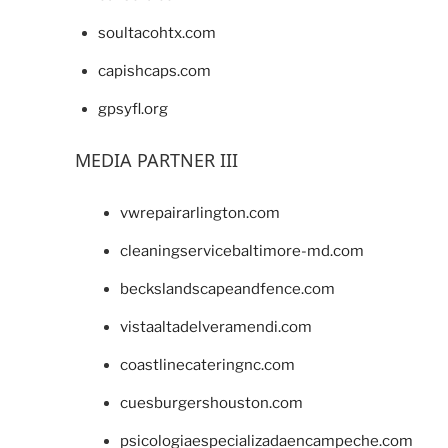
soultacohtx.com
capishcaps.com
gpsyfl.org
MEDIA PARTNER III
vwrepairarlington.com
cleaningservicebaltimore-md.com
beckslandscapeandfence.com
vistaaltadelveramendi.com
coastlinecateringnc.com
cuesburgershouston.com
psicologiaespecializadaencampeche.com