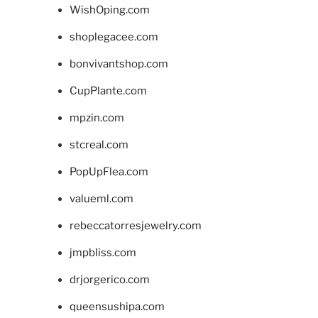
WishOping.com
shoplegacee.com
bonvivantshop.com
CupPlante.com
mpzin.com
stcreal.com
PopUpFlea.com
valueml.com
rebeccatorresjewelry.com
jmpbliss.com
drjorgerico.com
queensushipa.com