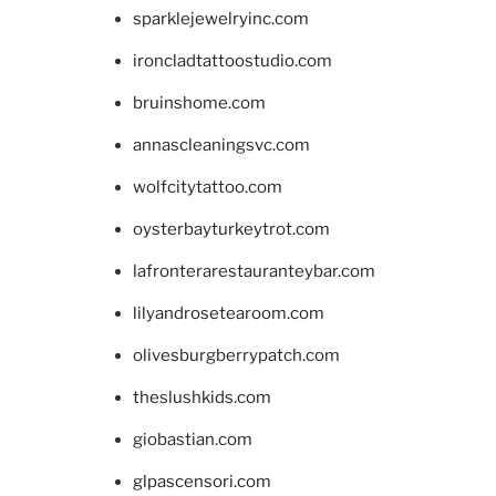
sparklejewelryinc.com
ironcladtattoostudio.com
bruinshome.com
annascleaningsvc.com
wolfcitytattoo.com
oysterbayturkeytrot.com
lafronterarestauranteybar.com
lilyandrosetearoom.com
olivesburgberrypatch.com
theslushkids.com
giobastian.com
glpascensori.com