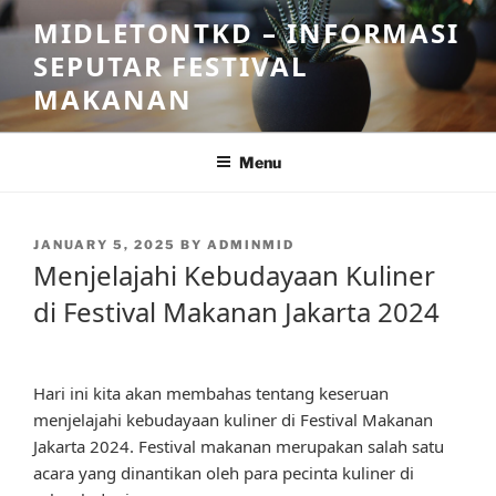
Skip
MIDLETONTKD – INFORMASI
to
SEPUTAR FESTIVAL
content
MAKANAN
Menu
POSTED
JANUARY 5, 2025
BY
ADMINMID
ON
Menjelajahi Kebudayaan Kuliner
di Festival Makanan Jakarta 2024
Hari ini kita akan membahas tentang keseruan
menjelajahi kebudayaan kuliner di Festival Makanan
Jakarta 2024. Festival makanan merupakan salah satu
acara yang dinantikan oleh para pecinta kuliner di