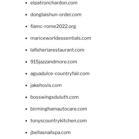
elpatronchardon.com
donglaishun-order.com
fiamc-rome2022.org
mariceworldessentials.com
lafisheriarestaurant.com
915jazzandmore.com
aguadulce-countryfair.com
jakehovis.com
bosswingsduluth.com
birminghamautocare.com
tonyscountrykitchen.com
jbellasnailspa.com