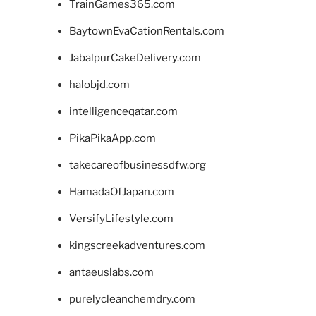
TrainGames365.com
BaytownEvaCationRentals.com
JabalpurCakeDelivery.com
halobjd.com
intelligenceqatar.com
PikaPikaApp.com
takecareofbusinessdfw.org
HamadaOfJapan.com
VersifyLifestyle.com
kingscreekadventures.com
antaeuslabs.com
purelycleanchemdry.com