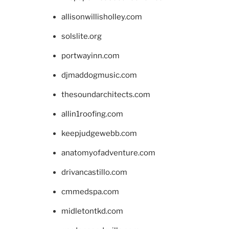
allisonwillisholley.com
solslite.org
portwayinn.com
djmaddogmusic.com
thesoundarchitects.com
allin1roofing.com
keepjudgewebb.com
anatomyofadventure.com
drivancastillo.com
cmmedspa.com
midletontkd.com