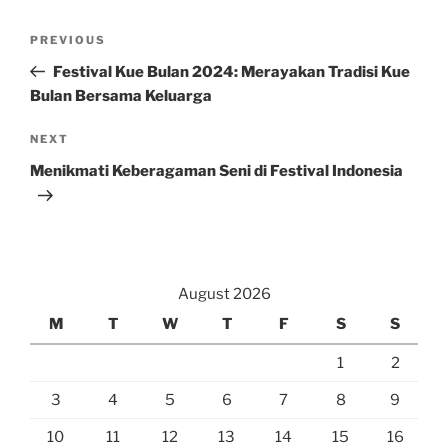
Post
Previous
PREVIOUS
navigation
Post
Festival Kue Bulan 2024: Merayakan Tradisi Kue
Bulan Bersama Keluarga
Next
NEXT
Post
Menikmati Keberagaman Seni di Festival Indonesia
August 2026
M
T
W
T
F
S
S
1
2
3
4
5
6
7
8
9
10
11
12
13
14
15
16