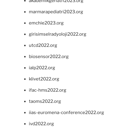
akademikgeriatri2023.org
marmarapediatri2023.org
emchie2023.org
girisimselradyoloji2022.org
utcd2022.org
biosensor2022.org
ialp2022.org
klivet2022.org
ifac-hms2022.org
taoms2022.org
iias-euromena-conference2022.org
ivd2022.org