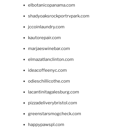
elbotanicopanama.com
shadyoaksrockportrvpark.com
jccoinlaundry.com
kautorepair.com
marjaeswinebar.com
elmazatlanclinton.com
ideacoffeenyc.com
odieschillicothe.com
lacantinitagalesburg.com
pizzadeliverybristol.com
greenstarsmogcheck.com
happypawspl.com