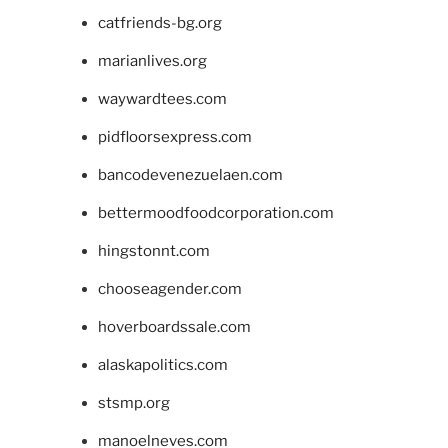
catfriends-bg.org
marianlives.org
waywardtees.com
pidfloorsexpress.com
bancodevenezuelaen.com
bettermoodfoodcorporation.com
hingstonnt.com
chooseagender.com
hoverboardssale.com
alaskapolitics.com
stsmp.org
manoelneves.com