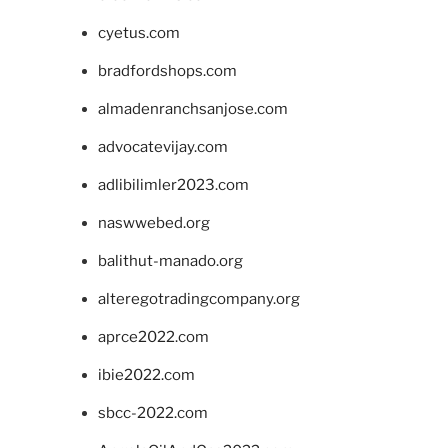
cyetus.com
bradfordshops.com
almadenranchsanjose.com
advocatevijay.com
adlibilimler2023.com
naswwebed.org
balithut-manado.org
alteregotradingcompany.org
aprce2022.com
ibie2022.com
sbcc-2022.com