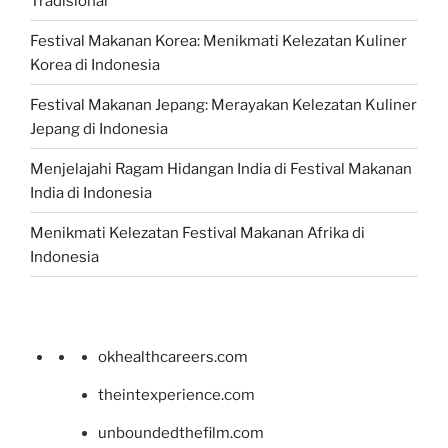
Tradisional
Festival Makanan Korea: Menikmati Kelezatan Kuliner
Korea di Indonesia
Festival Makanan Jepang: Merayakan Kelezatan Kuliner
Jepang di Indonesia
Menjelajahi Ragam Hidangan India di Festival Makanan
India di Indonesia
Menikmati Kelezatan Festival Makanan Afrika di
Indonesia
okhealthcareers.com
theintexperience.com
unboundedthefilm.com