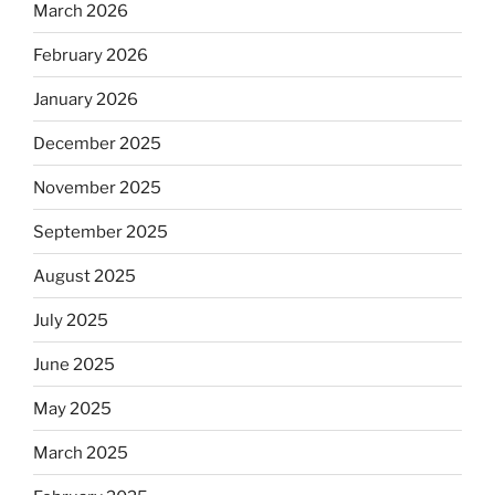
March 2026
February 2026
January 2026
December 2025
November 2025
September 2025
August 2025
July 2025
June 2025
May 2025
March 2025