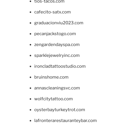
tios-tacos.com
cafecito-satx.com
graduacionviu2023.com
pecanjackstogo.com
zengardendayspa.com
sparklejewelryinc.com
ironcladtattoostudio.com
bruinshome.com
annascleaningsvc.com
wolfcitytattoo.com
oysterbayturkeytrot.com
lafronterarestauranteybar.com