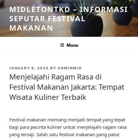
Skip
MIDLETONTKD – INFORMASI
to
SEPUTAR FESTIVAL
content
MAKANAN
Menu
POSTED
JANUARY 8, 2025
BY
ADMINMID
ON
Menjelajahi Ragam Rasa di
Festival Makanan Jakarta: Tempat
Wisata Kuliner Terbaik
Festival makanan memang menjadi tempat yang tepat
bagi para pecinta kuliner untuk menjelajahi ragam rasa
yang tersaji. Salah satu festival makanan yang patut