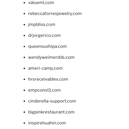
valueml.com
rebeccatorresjewelry.com
jmpbliss.com
drjorgerico.com
queensushipa.com
wendyweimerdds.com
ameri-camp.com
hrsreceivables.com
empconst1.com
cinderella-support.com
bigpinkrestaurant.com
inspirehuahin.com