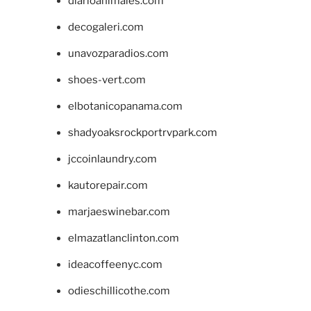
diarioanimales.com
decogaleri.com
unavozparadios.com
shoes-vert.com
elbotanicopanama.com
shadyoaksrockportrvpark.com
jccoinlaundry.com
kautorepair.com
marjaeswinebar.com
elmazatlanclinton.com
ideacoffeenyc.com
odieschillicothe.com