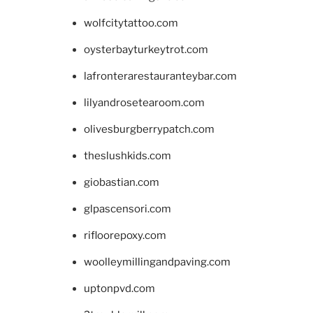
wolfcitytattoo.com
oysterbayturkeytrot.com
lafronterarestauranteybar.com
lilyandrosetearoom.com
olivesburgberrypatch.com
theslushkids.com
giobastian.com
glpascensori.com
rifloorepoxy.com
woolleymillingandpaving.com
uptonpvd.com