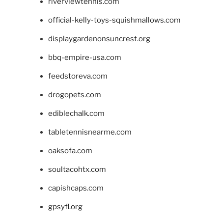
riverviewtennis.com
official-kelly-toys-squishmallows.com
displaygardenonsuncrest.org
bbq-empire-usa.com
feedstoreva.com
drogopets.com
ediblechalk.com
tabletennisnearme.com
oaksofa.com
soultacohtx.com
capishcaps.com
gpsyfl.org