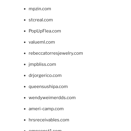
mpzin.com
stcreal.com
PopUpFlea.com
valueml.com
rebeccatorresjewelry.com
jmpbliss.com
drjorgerico.com
queensushipa.com
wendyweimerdds.com
ameri-camp.com
hrsreceivables.com
empconst1.com