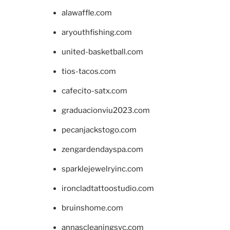
alawaffle.com
aryouthfishing.com
united-basketball.com
tios-tacos.com
cafecito-satx.com
graduacionviu2023.com
pecanjackstogo.com
zengardendayspa.com
sparklejewelryinc.com
ironcladtattoostudio.com
bruinshome.com
annascleaningsvc.com