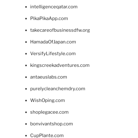
intelligenceqatar.com
PikaPikaApp.com
takecareofbusinessdfw.org
HamadaOfJapan.com
VersifyLifestyle.com
kingscreekadventures.com
antaeuslabs.com
purelycleanchemdry.com
WishOping.com
shoplegacee.com
bonvivantshop.com
CupPlante.com