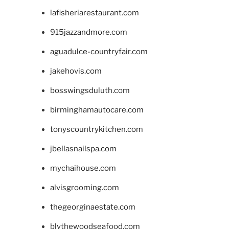
lafisheriarestaurant.com
915jazzandmore.com
aguadulce-countryfair.com
jakehovis.com
bosswingsduluth.com
birminghamautocare.com
tonyscountrykitchen.com
jbellasnailspa.com
mychaihouse.com
alvisgrooming.com
thegeorginaestate.com
blythewoodseafood.com