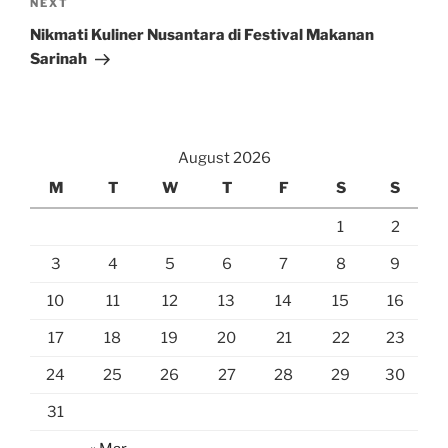
Next
NEXT
Post
Nikmati Kuliner Nusantara di Festival Makanan
Sarinah
August 2026
M
T
W
T
F
S
S
1
2
3
4
5
6
7
8
9
10
11
12
13
14
15
16
17
18
19
20
21
22
23
24
25
26
27
28
29
30
31