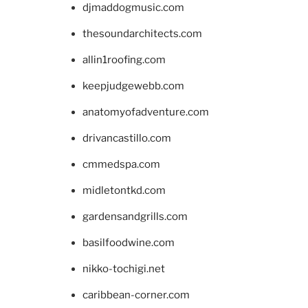
djmaddogmusic.com
thesoundarchitects.com
allin1roofing.com
keepjudgewebb.com
anatomyofadventure.com
drivancastillo.com
cmmedspa.com
midletontkd.com
gardensandgrills.com
basilfoodwine.com
nikko-tochigi.net
caribbean-corner.com