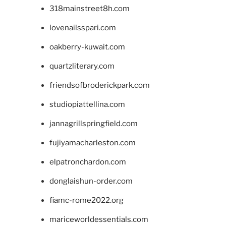
318mainstreet8h.com
lovenailsspari.com
oakberry-kuwait.com
quartzliterary.com
friendsofbroderickpark.com
studiopiattellina.com
jannagrillspringfield.com
fujiyamacharleston.com
elpatronchardon.com
donglaishun-order.com
fiamc-rome2022.org
mariceworldessentials.com