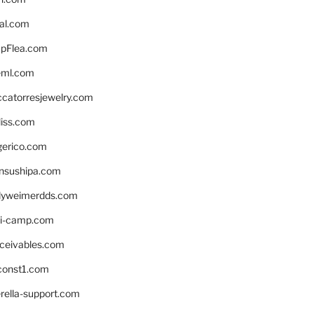
eal.com
pFlea.com
eml.com
ccatorresjewelry.com
liss.com
gerico.com
nsushipa.com
yweimerdds.com
i-camp.com
eceivables.com
onst1.com
rella-support.com