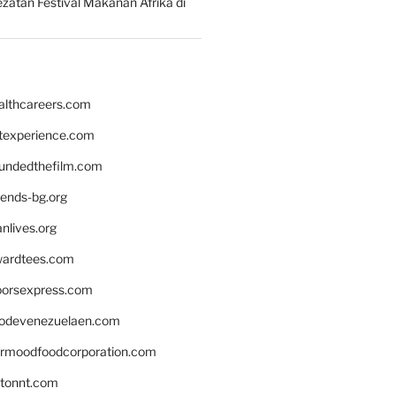
zatan Festival Makanan Afrika di
althcareers.com
ntexperience.com
undedthefilm.com
iends-bg.org
nlives.org
ardtees.com
loorsexpress.com
odevenezuelaen.com
ermoodfoodcorporation.com
stonnt.com