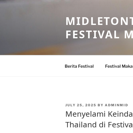
Skip
to
MIDLETONT
content
FESTIVAL
Berita Festival
Festival Mak
POSTED
JULY 25, 2025
BY
ADMINMID
ON
Menyelami Keinda
Thailand di Festi