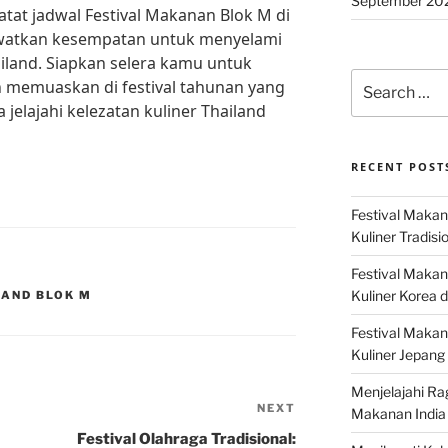
September 20
catat jadwal Festival Makanan Blok M di
ewatkan kesempatan untuk menyelami
iland. Siapkan selera kamu untuk
Search
 memuaskan di festival tahunan yang
for:
a jelajahi kelezatan kuliner Thailand
RECENT POST
Festival Makan
Kuliner Tradisi
Festival Makan
Kuliner Korea d
LAND BLOK M
Festival Maka
Kuliner Jepang 
Menjelajahi Ra
NEXT
Next
Makanan India 
Post
Festival Olahraga Tradisional: