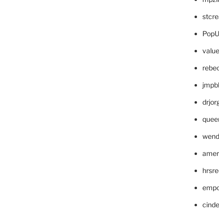
stcr
PopU
valu
rebe
jmpb
drjor
quee
wend
amer
hrsr
empc
cinde