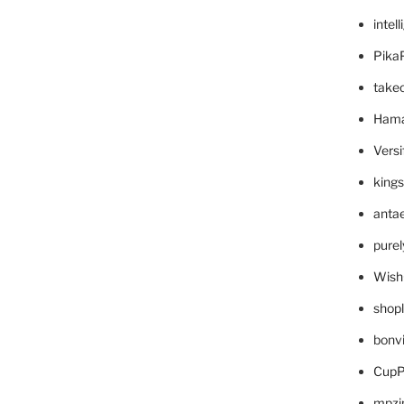
intel
Pika
take
Hama
Versi
king
anta
pure
Wish
shop
bonv
CupP
mpzi