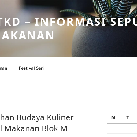
KD – INFORMASI SEP
 MAKANAN
anan
Festival Seni
han Budaya Kuliner
M
T
val Makanan Blok M