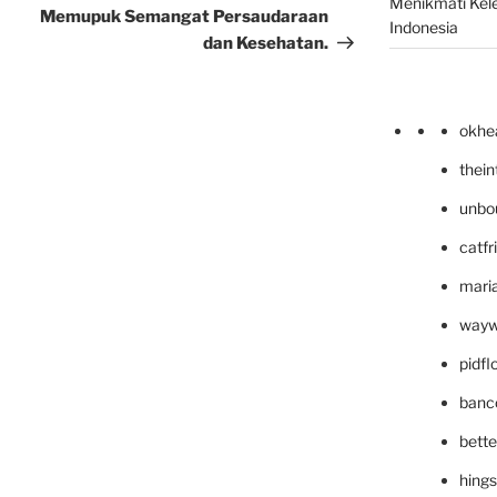
Menikmati Kele
Memupuk Semangat Persaudaraan
Indonesia
dan Kesehatan.
okhe
thei
unbo
catfr
maria
wayw
pidf
banc
bett
hing