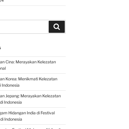
24
Search
S
an Cina: Merayakan Kelezatan
onal
an Korea: Menikmati Kelezatan
i Indonesia
nan Jepang: Merayakan Kelezatan
di Indonesia
gam Hidangan India di Festival
di Indonesia