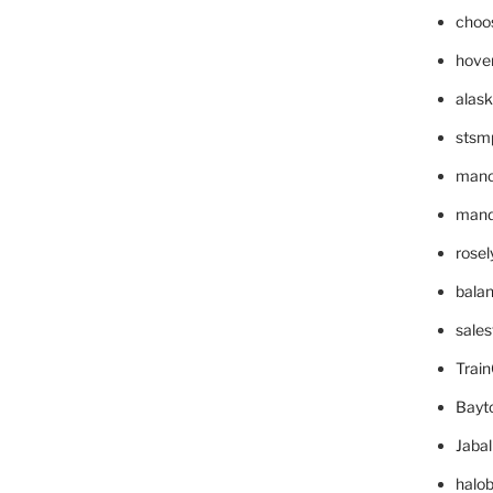
choo
hove
alask
stsm
mano
mande
rose
bala
sale
Trai
Bayt
Jaba
halo