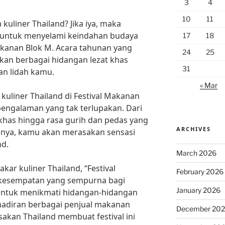
3
4
10
11
uliner Thailand? Jika iya, maka
 untuk menyelami keindahan budaya
17
18
Makanan Blok M. Acara tahunan yang
24
25
rkan berbagai hidangan lezat khas
31
an lidah kamu.
« Mar
uliner Thailand di Festival Makanan
ngalaman yang tak terlupakan. Dari
as hingga rasa gurih dan pedas yang
ARCHIVES
nnya, kamu akan merasakan sensasi
nd.
March 2026
kar kuliner Thailand, “Festival
February 2026
kesempatan yang sempurna bagi
January 2026
untuk menikmati hidangan-hidangan
hadiran berbagai penjual makanan
December 20
akan Thailand membuat festival ini