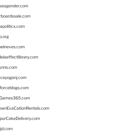
seagender.com
rboardssale.com
apolitics.com
p.org
elneves.com
laeffectlibrary.com
lynns.com
nceyoganj.com
sforceblogs.com
nGames365.com
ownEvaCationRentals.com
lpurCakeDelivery.com
bjd.com