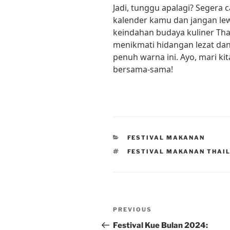
Jadi, tunggu apalagi? Segera 
kalender kamu dan jangan l
keindahan budaya kuliner Tha
menikmati hidangan lezat dan
penuh warna ini. Ayo, mari kit
bersama-sama!
CATEGORIES
FESTIVAL MAKANAN
TAGS
FESTIVAL MAKANAN THAI
Post
Previous
PREVIOUS
navigation
Post
Festival Kue Bulan 2024: