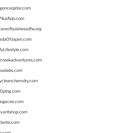
ligenceqatar.com
PikaApp.com
careofbusinessdfw.org
daOfJapan.com
fyLifestyle.com
screekadventures.com
euslabs.com
lycleanchemdry.com
Oping.com
legacee.com
ivantshop.com
lante.com
n.com