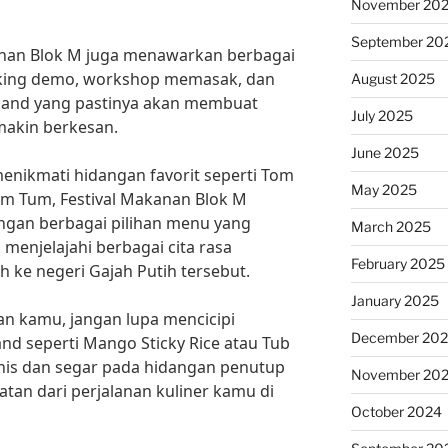
November 20
September 20
kanan Blok M juga menawarkan berbagai
oking demo, workshop memasak, dan
August 2025
iland yang pastinya akan membuat
July 2025
akin berkesan.
June 2025
enikmati hidangan favorit seperti Tom
May 2025
om Tum, Festival Makanan Blok M
ngan berbagai pilihan menu yang
March 2025
menjelajahi berbagai cita rasa
February 2025
h ke negeri Gajah Putih tersebut.
January 2025
n kamu, jangan lupa mencicipi
December 20
nd seperti Mango Sticky Rice atau Tub
nis dan segar pada hidangan penutup
November 20
atan dari perjalanan kuliner kamu di
October 2024