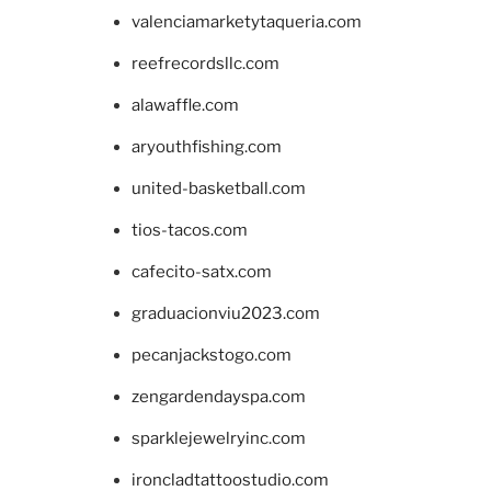
valenciamarketytaqueria.com
reefrecordsllc.com
alawaffle.com
aryouthfishing.com
united-basketball.com
tios-tacos.com
cafecito-satx.com
graduacionviu2023.com
pecanjackstogo.com
zengardendayspa.com
sparklejewelryinc.com
ironcladtattoostudio.com