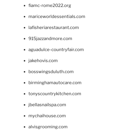
fiamc-rome2022.org
mariceworldessentials.com
lafisheriarestaurant.com
915jazzandmore.com
aguadulce-countryfair.com
jakehovis.com
bosswingsduluth.com
birminghamautocare.com
tonyscountrykitchen.com
jbellasnailspa.com
mychaihouse.com
alvisgrooming.com