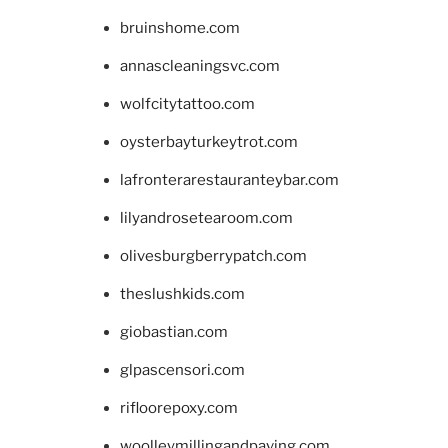
bruinshome.com
annascleaningsvc.com
wolfcitytattoo.com
oysterbayturkeytrot.com
lafronterarestauranteybar.com
lilyandrosetearoom.com
olivesburgberrypatch.com
theslushkids.com
giobastian.com
glpascensori.com
rifloorepoxy.com
woolleymillingandpaving.com