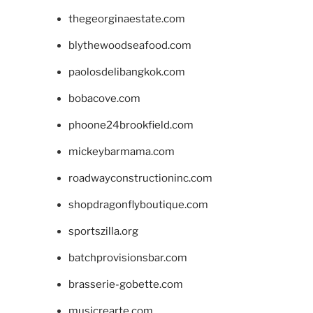
thegeorginaestate.com
blythewoodseafood.com
paolosdelibangkok.com
bobacove.com
phoone24brookfield.com
mickeybarmama.com
roadwayconstructioninc.com
shopdragonflyboutique.com
sportszilla.org
batchprovisionsbar.com
brasserie-gobette.com
musicrearte.com