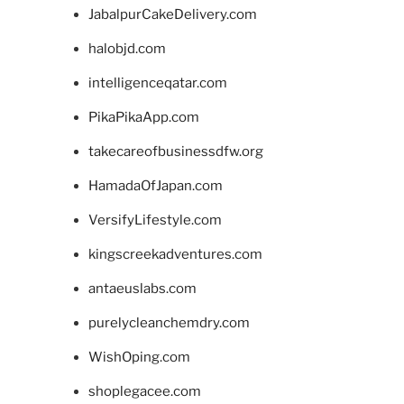
JabalpurCakeDelivery.com
halobjd.com
intelligenceqatar.com
PikaPikaApp.com
takecareofbusinessdfw.org
HamadaOfJapan.com
VersifyLifestyle.com
kingscreekadventures.com
antaeuslabs.com
purelycleanchemdry.com
WishOping.com
shoplegacee.com