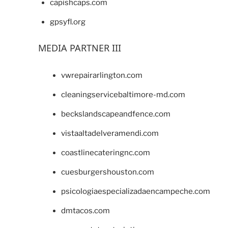
capishcaps.com
gpsyfl.org
MEDIA PARTNER III
vwrepairarlington.com
cleaningservicebaltimore-md.com
beckslandscapeandfence.com
vistaaltadelveramendi.com
coastlinecateringnc.com
cuesburgershouston.com
psicologiaespecializadaencampeche.com
dmtacos.com