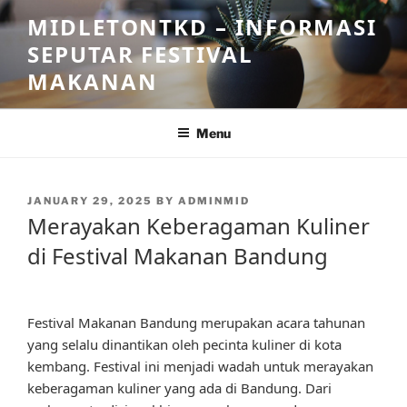
Skip
MIDLETONTKD – INFORMASI
to
SEPUTAR FESTIVAL
content
MAKANAN
Menu
POSTED
JANUARY 29, 2025
BY
ADMINMID
ON
Merayakan Keberagaman Kuliner
di Festival Makanan Bandung
Festival Makanan Bandung merupakan acara tahunan
yang selalu dinantikan oleh pecinta kuliner di kota
kembang. Festival ini menjadi wadah untuk merayakan
keberagaman kuliner yang ada di Bandung. Dari