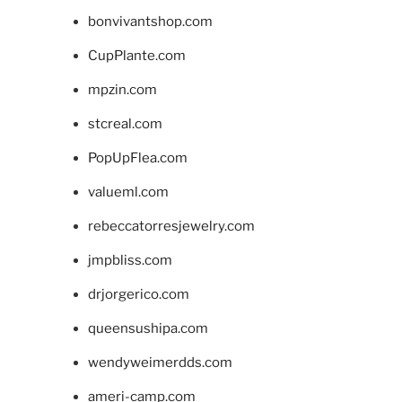
bonvivantshop.com
CupPlante.com
mpzin.com
stcreal.com
PopUpFlea.com
valueml.com
rebeccatorresjewelry.com
jmpbliss.com
drjorgerico.com
queensushipa.com
wendyweimerdds.com
ameri-camp.com