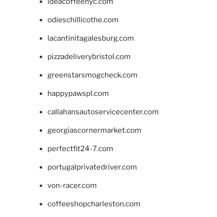
ideacoffeenyc.com
odieschillicothe.com
lacantinitagalesburg.com
pizzadeliverybristol.com
greenstarsmogcheck.com
happypawspl.com
callahansautoservicecenter.com
georgiascornermarket.com
perfectfit24-7.com
portugalprivatedriver.com
von-racer.com
coffeeshopcharleston.com