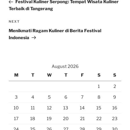
Post
Festival Kuliner Serpong: Tempat Wisata Kuliner
Terbaik di Tangerang
Next
NEXT
Post
Menikmati Ragam Kuliner di Berita Festival
Indonesia
August 2026
M
T
W
T
F
S
S
1
2
3
4
5
6
7
8
9
10
11
12
13
14
15
16
17
18
19
20
21
22
23
24
25
26
27
28
29
30