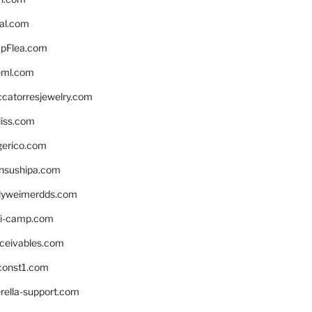
eal.com
pFlea.com
eml.com
ccatorresjewelry.com
liss.com
gerico.com
nsushipa.com
yweimerdds.com
i-camp.com
eceivables.com
onst1.com
rella-support.com