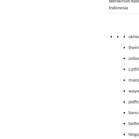
Menikmati Kele
Indonesia
okhe
thei
unbo
catfr
maria
wayw
pidf
banc
bett
hing