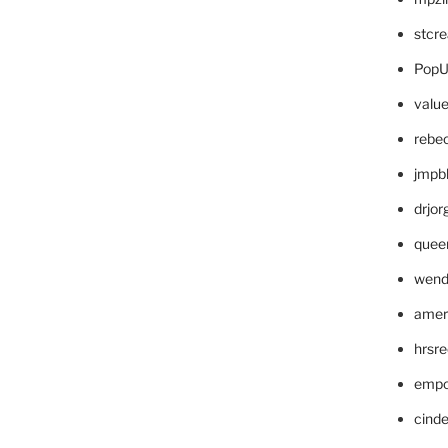
stcr
PopU
valu
rebe
jmpb
drjor
quee
wend
amer
hrsr
empc
cinde