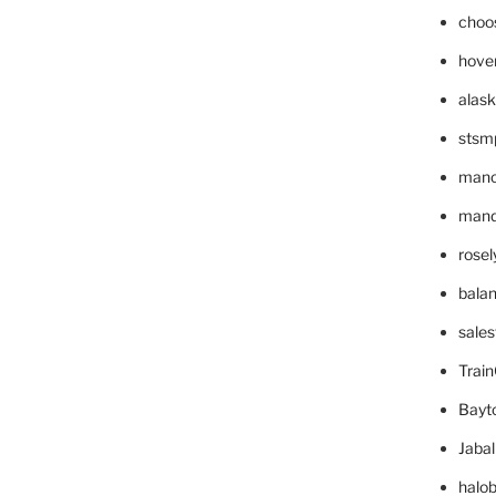
choo
hove
alask
stsm
mano
mande
rose
bala
sale
Trai
Bayt
Jaba
halo