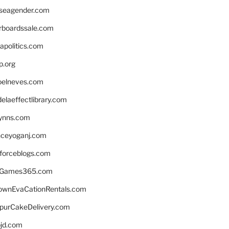
seagender.com
rboardssale.com
apolitics.com
p.org
elneves.com
laeffectlibrary.com
lynns.com
nceyoganj.com
sforceblogs.com
nGames365.com
ownEvaCationRentals.com
lpurCakeDelivery.com
bjd.com