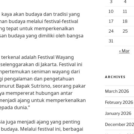
3
4
10
11
 kaya akan budaya dan tradisi yang
 budaya melalui festival-festival
17
18
ang tepat untuk memperkenalkan
24
25
an budaya yang dimiliki oleh bangsa
31
« Mar
g terkenal adalah Festival Wayang
elenggarakan di Jakarta. Festival ini
pertemukan seniman wayang dari
ARCHIVES
agi pengalaman dan pengetahuan
 Menurut Bapak Sutrisno, seorang pakar
March 2026
hanya mempererat hubungan antar
 menjadi ajang untuk memperkenalkan
February 2026
epada dunia.”
January 2026
nesia juga menjadi ajang yang penting
December 20
daya. Melalui festival ini, berbagai