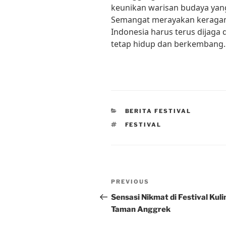
keunikan warisan budaya yang
Semangat merayakan keragaman
Indonesia harus terus dijaga
tetap hidup dan berkembang.
CATEGORIES
BERITA FESTIVAL
TAGS
FESTIVAL
Post
Previous
PREVIOUS
navigation
Post
Sensasi Nikmat di Festival Kuli
Taman Anggrek