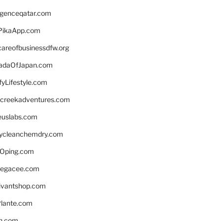
ligenceqatar.com
PikaApp.com
careofbusinessdfw.org
daOfJapan.com
fyLifestyle.com
screekadventures.com
euslabs.com
lycleanchemdry.com
Oping.com
legacee.com
ivantshop.com
lante.com
n.com