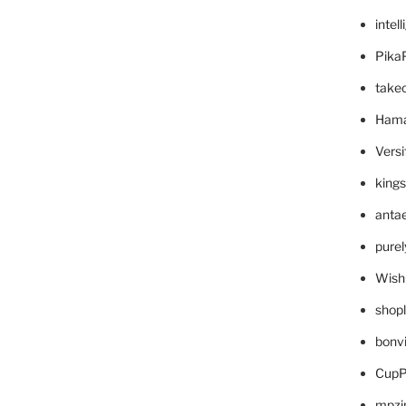
intel
Pika
take
Hama
Versi
king
anta
pure
Wish
shop
bonv
CupP
mpzi