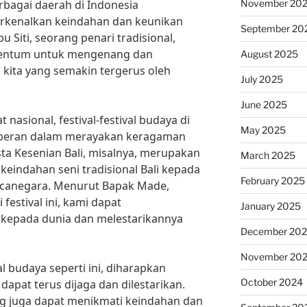
November 20
berbagai daerah di Indonesia
rkenalkan keindahan dan keunikan
September 20
u Siti, seorang penari tradisional,
momentum untuk mengenang dan
August 2025
kita yang semakin tergerus oleh
July 2025
June 2025
kat nasional, festival-festival budaya di
May 2025
erperan dalam merayakan keragaman
sta Kesenian Bali, misalnya, merupakan
March 2025
keindahan seni tradisional Bali kepada
February 2025
canegara. Menurut Bapak Made,
 festival ini, kami dapat
January 2025
kepada dunia dan melestarikannya
December 20
November 20
l budaya seperti ini, diharapkan
October 2024
apat terus dijaga dan dilestarikan.
g juga dapat menikmati keindahan dan