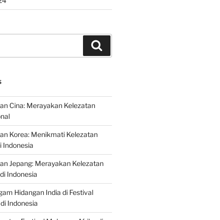
24
Search
S
an Cina: Merayakan Kelezatan
onal
an Korea: Menikmati Kelezatan
i Indonesia
nan Jepang: Merayakan Kelezatan
di Indonesia
gam Hidangan India di Festival
di Indonesia