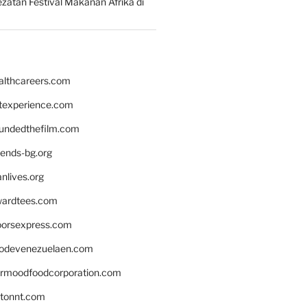
zatan Festival Makanan Afrika di
althcareers.com
ntexperience.com
undedthefilm.com
iends-bg.org
nlives.org
ardtees.com
loorsexpress.com
odevenezuelaen.com
ermoodfoodcorporation.com
stonnt.com