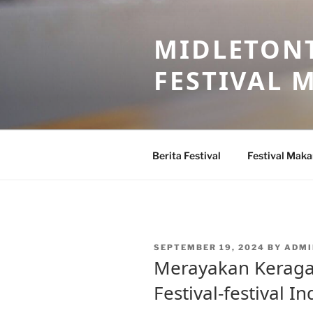
Skip
to
MIDLETONT
content
FESTIVAL
Berita Festival
Festival Mak
POSTED
SEPTEMBER 19, 2024
BY
ADMI
ON
Merayakan Keraga
Festival-festival I