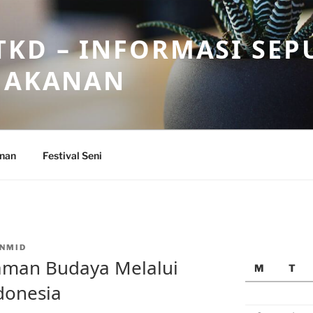
KD – INFORMASI SEP
 MAKANAN
anan
Festival Seni
NMID
man Budaya Melalui
M
T
ndonesia