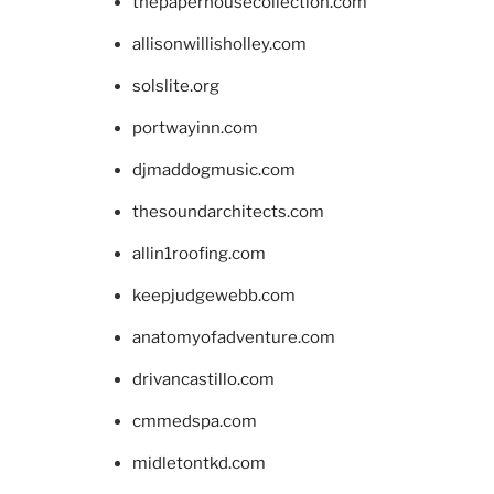
thepaperhousecollection.com
allisonwillisholley.com
solslite.org
portwayinn.com
djmaddogmusic.com
thesoundarchitects.com
allin1roofing.com
keepjudgewebb.com
anatomyofadventure.com
drivancastillo.com
cmmedspa.com
midletontkd.com