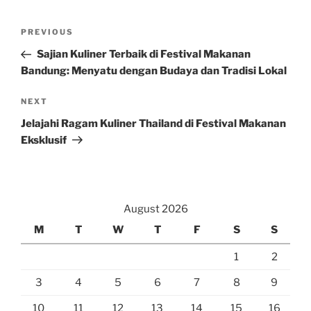
Post
Previous
PREVIOUS
navigation
Post
Sajian Kuliner Terbaik di Festival Makanan
Bandung: Menyatu dengan Budaya dan Tradisi Lokal
Next
NEXT
Post
Jelajahi Ragam Kuliner Thailand di Festival Makanan
Eksklusif
August 2026
M
T
W
T
F
S
S
1
2
3
4
5
6
7
8
9
10
11
12
13
14
15
16