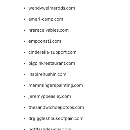
wendyweimerdds.com
ameri-camp.com
hrsreceivables.com
empconst1.com
cinderella-support.com
bigpinkrestaurant.com
inspirehuahin.com
memmingerspainting.com
jeremypbeasley.com
thesandwichdepotcos.com
drgiggleshouseofpain.com
hotflashdesigns.com