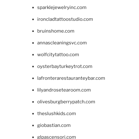
sparklejewelryinc.com
ironcladtattoostudio.com
bruinshome.com
annascleaningsvc.com
wolfcitytattoo.com
oysterbayturkeytrot.com
lafronterarestauranteybar.com
lilyandrosetearoom.com
olivesburgberrypatch.com
theslushkids.com
giobastian.com
glpascensori.com