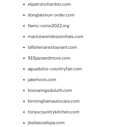
elpatronchardon.com
donglaishun-order.com
fiamc-rome2022.org
mariceworldessentials.com
lafisheriarestaurant.com
915jazzandmore.com
aguadulce-countryfair.com
jakehovis.com
bosswingsduluth.com
birminghamautocare.com
tonyscountrykitchen.com
jbellasnailspa.com