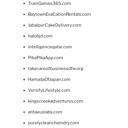
TrainGames365.com
BaytownEvaCationRentals.com
JabalpurCakeDelivery.com
halobjd.com
intelligenceqatar.com
PikaPikaApp.com
takecareofbusinessdfw.org
HamadaOfJapan.com
VersifyLifestyle.com
kingscreekadventures.com
antaeuslabs.com
purelycleanchemdry.com