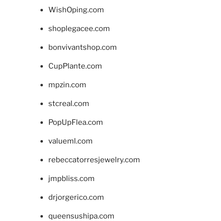
WishOping.com
shoplegacee.com
bonvivantshop.com
CupPlante.com
mpzin.com
stcreal.com
PopUpFlea.com
valueml.com
rebeccatorresjewelry.com
jmpbliss.com
drjorgerico.com
queensushipa.com