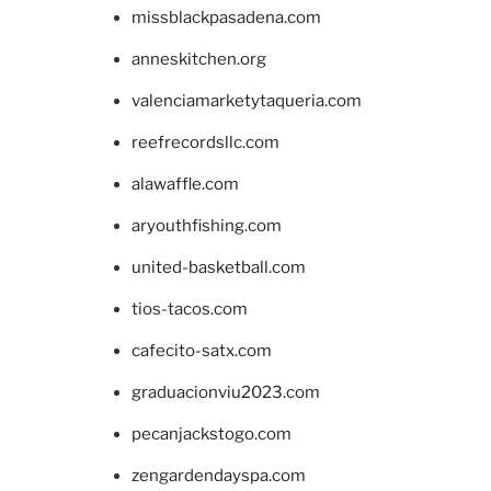
missblackpasadena.com
anneskitchen.org
valenciamarketytaqueria.com
reefrecordsllc.com
alawaffle.com
aryouthfishing.com
united-basketball.com
tios-tacos.com
cafecito-satx.com
graduacionviu2023.com
pecanjackstogo.com
zengardendayspa.com