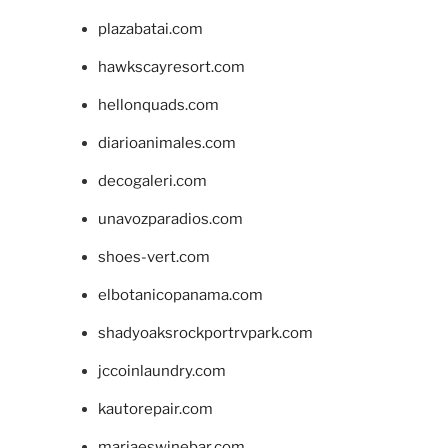
plazabatai.com
hawkscayresort.com
hellonquads.com
diarioanimales.com
decogaleri.com
unavozparadios.com
shoes-vert.com
elbotanicopanama.com
shadyoaksrockportrvpark.com
jccoinlaundry.com
kautorepair.com
marjaeswinebar.com