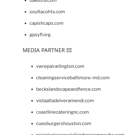
oaksofa.com
soultacohtx.com
capishcaps.com
gpsyfl.org
MEDIA PARTNER III
vwrepairarlington.com
cleaningservicebaltimore-md.com
beckslandscapeandfence.com
vistaaltadelveramendi.com
coastlinecateringnc.com
cuesburgershouston.com
psicologiaespecializadaencampeche.com