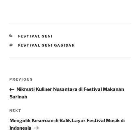
CATEGORIES
FESTIVAL SENI
TAGS
FESTIVAL SENI QASIDAH
Post
Previous
PREVIOUS
navigation
Post
Nikmati Kuliner Nusantara di Festival Makanan
Sarinah
Next
NEXT
Post
Mengulik Keseruan di Balik Layar Festival Musik di
Indonesia