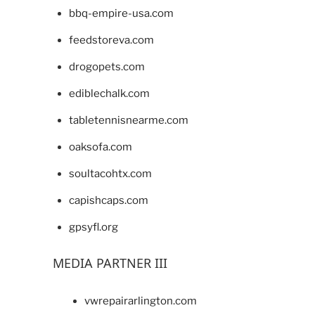
bbq-empire-usa.com
feedstoreva.com
drogopets.com
ediblechalk.com
tabletennisnearme.com
oaksofa.com
soultacohtx.com
capishcaps.com
gpsyfl.org
MEDIA PARTNER III
vwrepairarlington.com