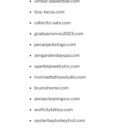
united-basketball.com
tios-tacos.com
cafecito-satx.com
graduacionviu2023.com
pecanjackstogo.com
zengardendayspa.com
sparklejewelryinc.com
ironcladtattoostudio.com
bruinshome.com
annascleaningsvc.com
wolfcitytattoo.com
oysterbayturkeytrot.com