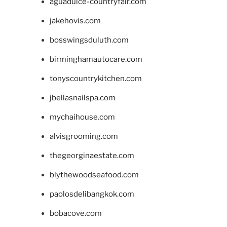
aguadulce-countryfair.com
jakehovis.com
bosswingsduluth.com
birminghamautocare.com
tonyscountrykitchen.com
jbellasnailspa.com
mychaihouse.com
alvisgrooming.com
thegeorginaestate.com
blythewoodseafood.com
paolosdelibangkok.com
bobacove.com