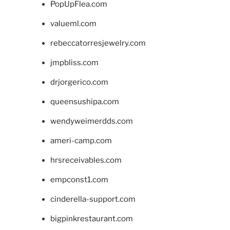
PopUpFlea.com
valueml.com
rebeccatorresjewelry.com
jmpbliss.com
drjorgerico.com
queensushipa.com
wendyweimerdds.com
ameri-camp.com
hrsreceivables.com
empconst1.com
cinderella-support.com
bigpinkrestaurant.com