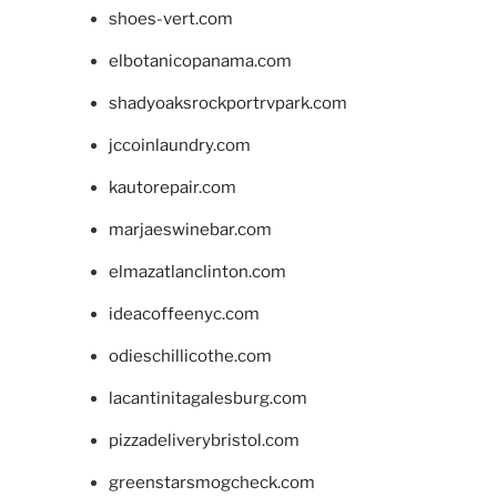
shoes-vert.com
elbotanicopanama.com
shadyoaksrockportrvpark.com
jccoinlaundry.com
kautorepair.com
marjaeswinebar.com
elmazatlanclinton.com
ideacoffeenyc.com
odieschillicothe.com
lacantinitagalesburg.com
pizzadeliverybristol.com
greenstarsmogcheck.com