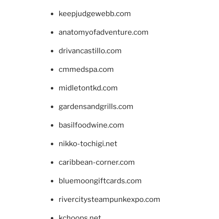
keepjudgewebb.com
anatomyofadventure.com
drivancastillo.com
cmmedspa.com
midletontkd.com
gardensandgrills.com
basilfoodwine.com
nikko-tochigi.net
caribbean-corner.com
bluemoongiftcards.com
rivercitysteampunkexpo.com
kchoops.net