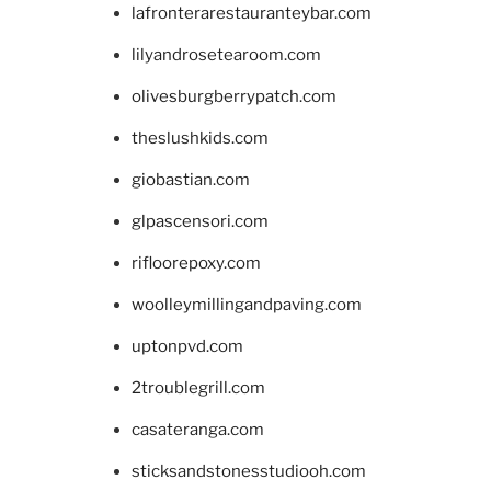
lafronterarestauranteybar.com
lilyandrosetearoom.com
olivesburgberrypatch.com
theslushkids.com
giobastian.com
glpascensori.com
rifloorepoxy.com
woolleymillingandpaving.com
uptonpvd.com
2troublegrill.com
casateranga.com
sticksandstonesstudiooh.com