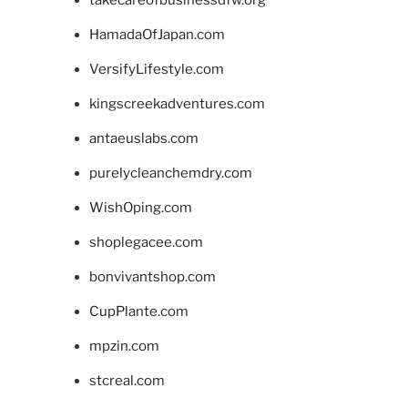
takecareofbusinessdfw.org
HamadaOfJapan.com
VersifyLifestyle.com
kingscreekadventures.com
antaeuslabs.com
purelycleanchemdry.com
WishOping.com
shoplegacee.com
bonvivantshop.com
CupPlante.com
mpzin.com
stcreal.com