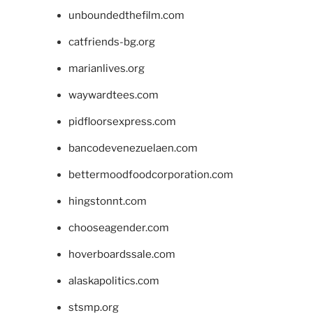
unboundedthefilm.com
catfriends-bg.org
marianlives.org
waywardtees.com
pidfloorsexpress.com
bancodevenezuelaen.com
bettermoodfoodcorporation.com
hingstonnt.com
chooseagender.com
hoverboardssale.com
alaskapolitics.com
stsmp.org