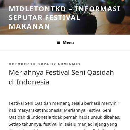
Skip
MIDLETONTKD – INFORMASI
to
SEPUTAR FESTIVAL
content
MAKANAN
Menu
POSTED
OCTOBER 14, 2024
BY
ADMINMID
ON
Meriahnya Festival Seni Qasidah
di Indonesia
Festival Seni Qasidah memang selalu berhasil menyihir
hati masyarakat Indonesia. Meriahnya Festival Seni
Qasidah di Indonesia tidak pernah habis untuk dibahas.
Setiap tahunnya, festival ini selalu menjadi ajang yang