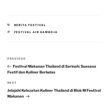
CATEGORIES
BERITA FESTIVAL
TAGS
FESTIVAL AIR KAMBOJA
Post
Previous
PREVIOUS
navigation
Post
Festival Makanan Thailand di Sarinah: Suasana
Festif dan Kuliner Berkelas
Next
NEXT
Post
Jelajahi Kelezatan Kuliner Thailand di Blok M Festival
Makanan