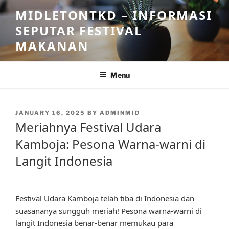
Skip
MIDLETONTKD – INFORMASI
to
SEPUTAR FESTIVAL
content
MAKANAN
Menu
POSTED
JANUARY 16, 2025
BY
ADMINMID
ON
Meriahnya Festival Udara
Kamboja: Pesona Warna-warni di
Langit Indonesia
Festival Udara Kamboja telah tiba di Indonesia dan
suasananya sungguh meriah! Pesona warna-warni di
langit Indonesia benar-benar memukau para