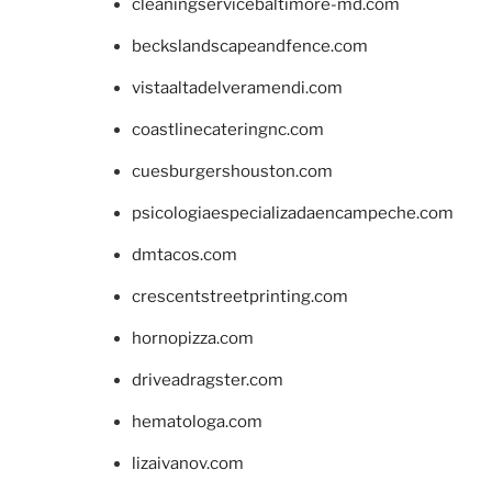
cleaningservicebaltimore-md.com
beckslandscapeandfence.com
vistaaltadelveramendi.com
coastlinecateringnc.com
cuesburgershouston.com
psicologiaespecializadaencampeche.com
dmtacos.com
crescentstreetprinting.com
hornopizza.com
driveadragster.com
hematologa.com
lizaivanov.com