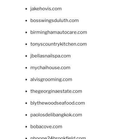
jakehovis.com
bosswingsduluth.com
birminghamautocare.com
tonyscountrykitchen.com
jbellasnailspa.com
mychaihouse.com
alvisgrooming.com
thegeorginaestate.com
blythewoodseafood.com
paolosdelibangkok.com
bobacove.com
phoone24brookfield.com