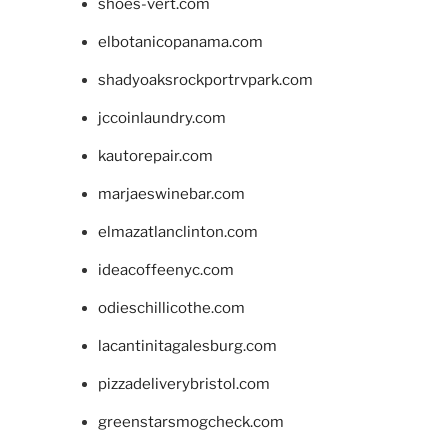
shoes-vert.com
elbotanicopanama.com
shadyoaksrockportrvpark.com
jccoinlaundry.com
kautorepair.com
marjaeswinebar.com
elmazatlanclinton.com
ideacoffeenyc.com
odieschillicothe.com
lacantinitagalesburg.com
pizzadeliverybristol.com
greenstarsmogcheck.com