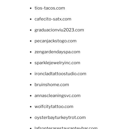
tios-tacos.com
cafecito-satx.com
graduacionviu2023.com
pecanjackstogo.com
zengardendayspa.com
sparklejewelryinc.com
ironcladtattoostudio.com
bruinshome.com
annascleaningsvc.com
wolfcitytattoo.com
oysterbayturkeytrot.com
lafronterarestauranteybar.com