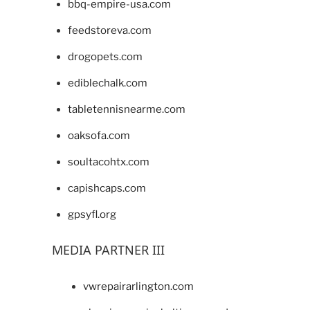
bbq-empire-usa.com
feedstoreva.com
drogopets.com
ediblechalk.com
tabletennisnearme.com
oaksofa.com
soultacohtx.com
capishcaps.com
gpsyfl.org
MEDIA PARTNER III
vwrepairarlington.com