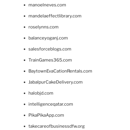
manoelneves.com
mandelaeffectlibrary.com
roselynns.com
balanceyoganj.com
salesforceblogs.com
TrainGames365.com
BaytownEvaCationRentals.com
JabalpurCakeDelivery.com
halobjd.com
intelligenceqatar.com
PikaPikaApp.com
takecareofbusinessdfw.org