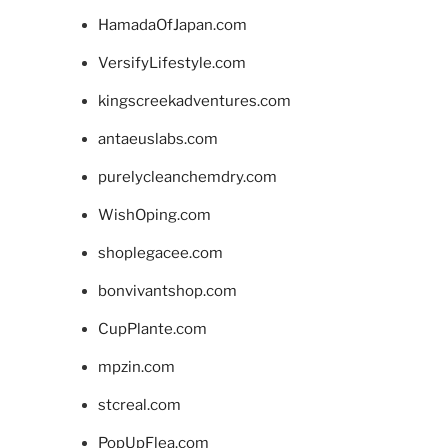
HamadaOfJapan.com
VersifyLifestyle.com
kingscreekadventures.com
antaeuslabs.com
purelycleanchemdry.com
WishOping.com
shoplegacee.com
bonvivantshop.com
CupPlante.com
mpzin.com
stcreal.com
PopUpFlea.com