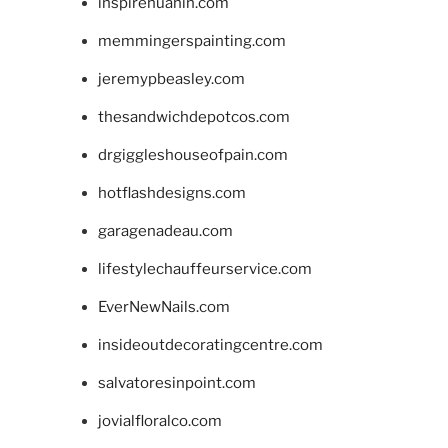
inspirehuahin.com
memmingerspainting.com
jeremypbeasley.com
thesandwichdepotcos.com
drgiggleshouseofpain.com
hotflashdesigns.com
garagenadeau.com
lifestylechauffeurservice.com
EverNewNails.com
insideoutdecoratingcentre.com
salvatoresinpoint.com
jovialfloralco.com