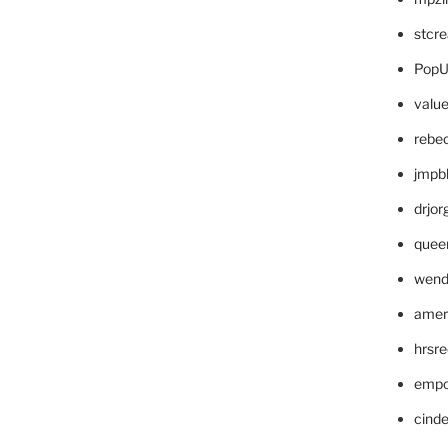
stcr
PopU
valu
rebe
jmpb
drjor
quee
wend
amer
hrsr
empc
cinde