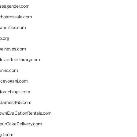
seagender.com
rboardssale.com
apolitics.com
p.org
elneves.com
laeffectlibrary.com
lynns.com
nceyoganj.com
sforceblogs.com
nGames365.com
ownEvaCationRentals.com
lpurCakeDelivery.com
bjd.com