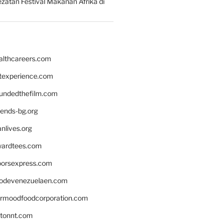
zatan Festival Makanan Afrika di
althcareers.com
ntexperience.com
undedthefilm.com
iends-bg.org
nlives.org
ardtees.com
loorsexpress.com
odevenezuelaen.com
ermoodfoodcorporation.com
stonnt.com