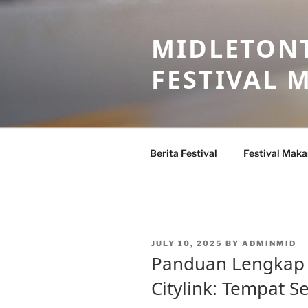
Skip
to
MIDLETONT
content
FESTIVAL
Berita Festival
Festival Mak
POSTED
JULY 10, 2025
BY
ADMINMID
ON
Panduan Lengkap B
Citylink: Tempat 