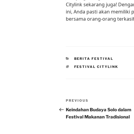
Citylink sekarang juga! Deng
ini, Anda pasti akan memiliki
bersama orang-orang terkasih
CATEGORIES
BERITA FESTIVAL
TAGS
FESTIVAL CITYLINK
Post
Previous
PREVIOUS
navigation
Post
Keindahan Budaya Solo dalam
Festival Makanan Tradisional