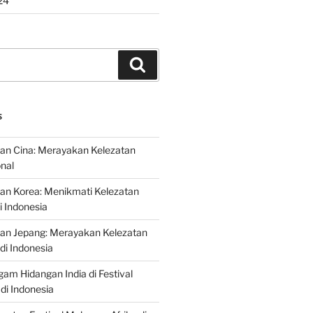
24
Search
S
an Cina: Merayakan Kelezatan
onal
an Korea: Menikmati Kelezatan
i Indonesia
nan Jepang: Merayakan Kelezatan
di Indonesia
gam Hidangan India di Festival
di Indonesia