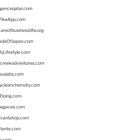
ligenceqatar.com
PikaApp.com
careofbusinessdfw.org
daOfJapan.com
fyLifestyle.com
screekadventures.com
euslabs.com
lycleanchemdry.com
Oping.com
legacee.com
ivantshop.com
lante.com
n.com