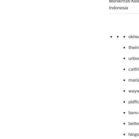
Menikmati Kele
Indonesia
okhe
thei
unbo
catfr
maria
wayw
pidf
banc
bett
hing