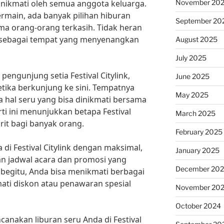
November 20
dinikmati oleh semua anggota keluarga.
rmain, ada banyak pilihan hiburan
September 20
ma orang-orang terkasih. Tidak heran
gap sebagai tempat yang menyenangkan
August 2025
July 2025
engunjung setia Festival Citylink,
June 2025
etika berkunjung ke sini. Tempatnya
May 2025
a hal seru yang bisa dinikmati bersama
rti ini menunjukkan betapa Festival
March 2025
orit bagi banyak orang.
February 2025
di Festival Citylink dengan maksimal,
January 2025
n jadwal acara dan promosi yang
December 20
begitu, Anda bisa menikmati berbagai
ati diskon atau penawaran spesial
November 20
October 2024
canakan liburan seru Anda di Festival