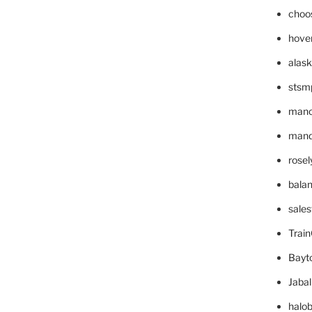
choo
hove
alask
stsm
mano
mande
rose
bala
sale
Trai
Bayt
Jaba
halo