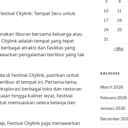
3
4
10
11
estival Citylink: Tempat Seru untuk
17
18
24
25
nakan liburan bersama keluarga atau
31
l Citylink adalah tempat yang tepat
erbagai atraksi dan fasilitas yang
« Mar
enawarkan pengalaman berlibur yang tak
ARCHIVES
 di Festival Citylink, pastikan untuk
rlibur di tempat ini. Pertama-tama,
March 2026
ksplorasi berbagai toko dan restoran
kaian hingga kuliner lezat, Festival
February 2026
untuk memuaskan selera belanja dan
January 2026
December 20
ap, Festival Citylink juga menawarkan