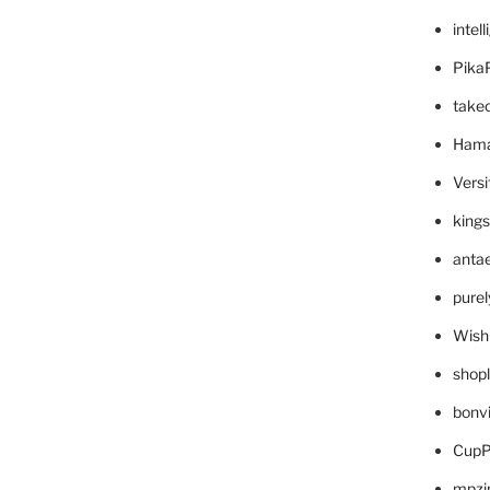
intel
Pika
take
Hama
Versi
king
anta
pure
Wish
shop
bonv
CupP
mpzi