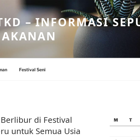
KD – INFORMASI SEP
 MAKANAN
anan
Festival Seni
erlibur di Festival
M
T
Seru untuk Semua Usia