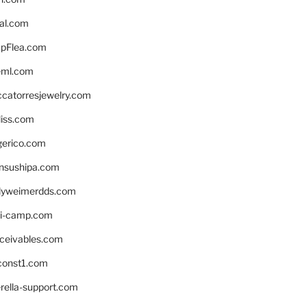
eal.com
pFlea.com
eml.com
ccatorresjewelry.com
liss.com
gerico.com
nsushipa.com
yweimerdds.com
i-camp.com
eceivables.com
onst1.com
rella-support.com