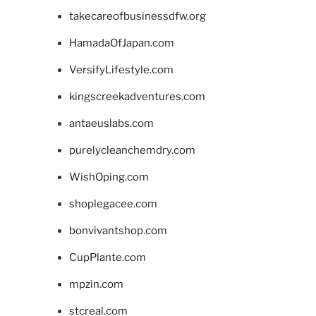
takecareofbusinessdfw.org
HamadaOfJapan.com
VersifyLifestyle.com
kingscreekadventures.com
antaeuslabs.com
purelycleanchemdry.com
WishOping.com
shoplegacee.com
bonvivantshop.com
CupPlante.com
mpzin.com
stcreal.com