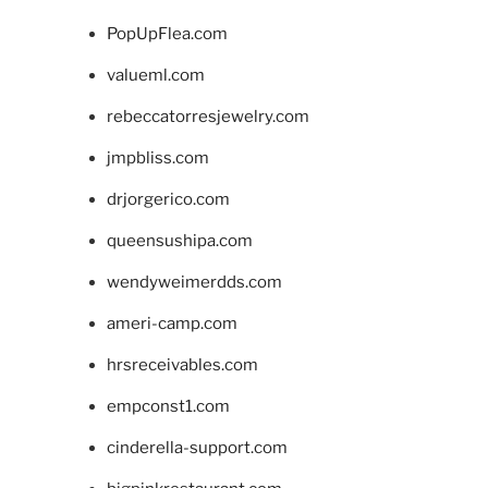
PopUpFlea.com
valueml.com
rebeccatorresjewelry.com
jmpbliss.com
drjorgerico.com
queensushipa.com
wendyweimerdds.com
ameri-camp.com
hrsreceivables.com
empconst1.com
cinderella-support.com