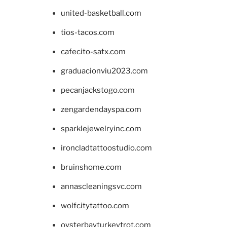
united-basketball.com
tios-tacos.com
cafecito-satx.com
graduacionviu2023.com
pecanjackstogo.com
zengardendayspa.com
sparklejewelryinc.com
ironcladtattoostudio.com
bruinshome.com
annascleaningsvc.com
wolfcitytattoo.com
oysterbayturkeytrot.com