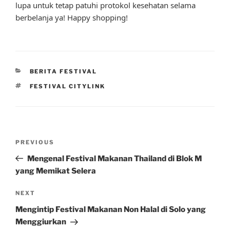
lupa untuk tetap patuhi protokol kesehatan selama
berbelanja ya! Happy shopping!
CATEGORIES
BERITA FESTIVAL
TAGS
FESTIVAL CITYLINK
Post
Previous
PREVIOUS
navigation
Post
Mengenal Festival Makanan Thailand di Blok M
yang Memikat Selera
Next
NEXT
Post
Mengintip Festival Makanan Non Halal di Solo yang
Menggiurkan