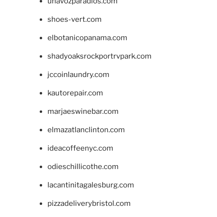
unavozparadios.com
shoes-vert.com
elbotanicopanama.com
shadyoaksrockportrvpark.com
jccoinlaundry.com
kautorepair.com
marjaeswinebar.com
elmazatlanclinton.com
ideacoffeenyc.com
odieschillicothe.com
lacantinitagalesburg.com
pizzadeliverybristol.com