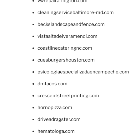
vwrepairarlington.com
cleaningservicebaltimore-md.com
beckslandscapeandfence.com
vistaaltadelveramendi.com
coastlinecateringnc.com
cuesburgershouston.com
psicologiaespecializadaencampeche.com
dmtacos.com
crescentstreetprinting.com
hornopizza.com
driveadragster.com
hematologa.com