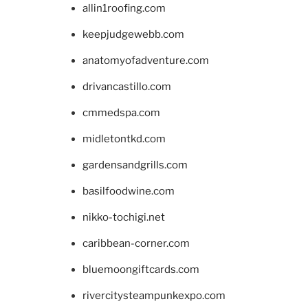
allin1roofing.com
keepjudgewebb.com
anatomyofadventure.com
drivancastillo.com
cmmedspa.com
midletontkd.com
gardensandgrills.com
basilfoodwine.com
nikko-tochigi.net
caribbean-corner.com
bluemoongiftcards.com
rivercitysteampunkexpo.com