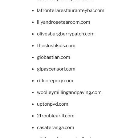
lafronterarestauranteybar.com
lilyandrosetearoom.com
olivesburgberrypatch.com
theslushkids.com
giobastian.com
glpascensori.com
rifloorepoxy.com
woolleymillingandpaving.com
uptonpvd.com
2troublegrill.com
casateranga.com