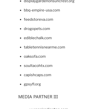
displaygardenonsuncrest.org
bbq-empire-usa.com
feedstoreva.com
drogopets.com
ediblechalk.com
tabletennisnearme.com
oaksofa.com
soultacohtx.com
capishcaps.com
gpsyfl.org
MEDIA PARTNER III