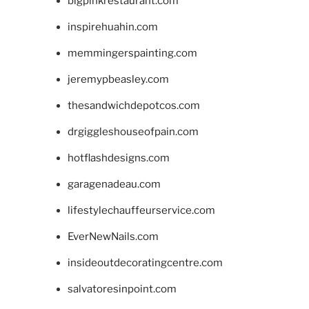
bigpinkrestaurant.com
inspirehuahin.com
memmingerspainting.com
jeremypbeasley.com
thesandwichdepotcos.com
drgiggleshouseofpain.com
hotflashdesigns.com
garagenadeau.com
lifestylechauffeurservice.com
EverNewNails.com
insideoutdecoratingcentre.com
salvatoresinpoint.com