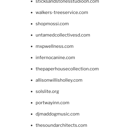
sticksandstonesstudiooh.com
walkers-treeservice.com
shopmossi.com
untamedcollectivesd.com
mxpwellness.com
infernocanine.com
thepaperhousecollection.com
allisonwillisholley.com
solslite.org
portwayinn.com
djmaddogmusic.com
thesoundarchitects.com