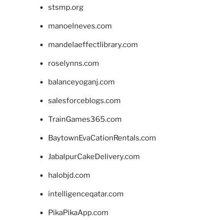
stsmp.org
manoelneves.com
mandelaeffectlibrary.com
roselynns.com
balanceyoganj.com
salesforceblogs.com
TrainGames365.com
BaytownEvaCationRentals.com
JabalpurCakeDelivery.com
halobjd.com
intelligenceqatar.com
PikaPikaApp.com