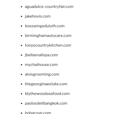
aguadulce-countryfair.com
jakehovis.com
bosswingsduluth.com
birminghamautocare.com
tonyscountrykitchen.com
jbellasnailspa.com
mychaihouse.com
alvisgrooming.com
thegeorginaestate.com
blythewoodseafood.com
paolosdelibangkok.com
bobacove.com