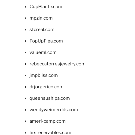
CupPlante.com
mpzin.com
stcreal.com
PopUpFlea.com
valueml.com
rebeccatorresjewelry.com
jmpbliss.com
drjorgerico.com
queensushipa.com
wendyweimerdds.com
ameri-camp.com
hrsreceivables.com