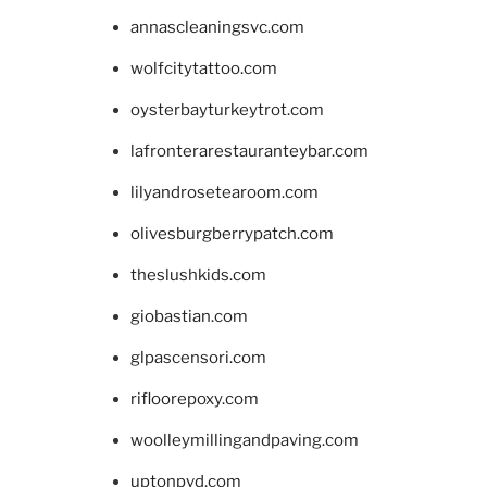
annascleaningsvc.com
wolfcitytattoo.com
oysterbayturkeytrot.com
lafronterarestauranteybar.com
lilyandrosetearoom.com
olivesburgberrypatch.com
theslushkids.com
giobastian.com
glpascensori.com
rifloorepoxy.com
woolleymillingandpaving.com
uptonpvd.com