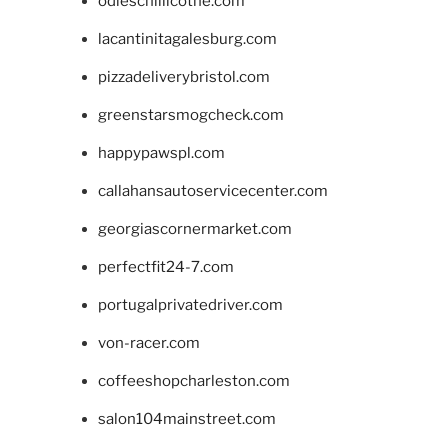
odieschillicothe.com
lacantinitagalesburg.com
pizzadeliverybristol.com
greenstarsmogcheck.com
happypawspl.com
callahansautoservicecenter.com
georgiascornermarket.com
perfectfit24-7.com
portugalprivatedriver.com
von-racer.com
coffeeshopcharleston.com
salon104mainstreet.com