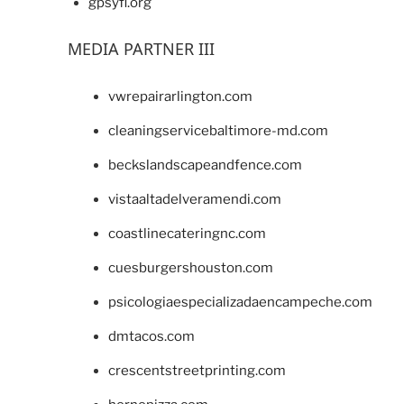
gpsyfl.org
MEDIA PARTNER III
vwrepairarlington.com
cleaningservicebaltimore-md.com
beckslandscapeandfence.com
vistaaltadelveramendi.com
coastlinecateringnc.com
cuesburgershouston.com
psicologiaespecializadaencampeche.com
dmtacos.com
crescentstreetprinting.com