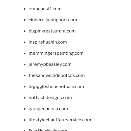
empconst1.com
cinderella-support.com
bigpinkrestaurant.com
inspirehuahin.com
memmingerspainting.com
jeremypbeasley.com
thesandwichdepotcos.com
drgiggleshouseofpain.com
hotflashdesigns.com
garagenadeau.com
lifestylechauffeurservice.com
EverNewNails.com