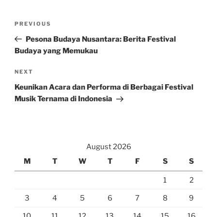
Post
Previous
PREVIOUS
navigation
Post
Pesona Budaya Nusantara: Berita Festival
Budaya yang Memukau
Next
NEXT
Post
Keunikan Acara dan Performa di Berbagai Festival
Musik Ternama di Indonesia
August 2026
M
T
W
T
F
S
S
1
2
3
4
5
6
7
8
9
10
11
12
13
14
15
16