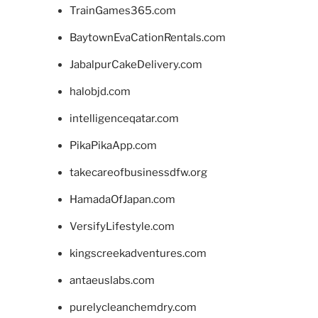
TrainGames365.com
BaytownEvaCationRentals.com
JabalpurCakeDelivery.com
halobjd.com
intelligenceqatar.com
PikaPikaApp.com
takecareofbusinessdfw.org
HamadaOfJapan.com
VersifyLifestyle.com
kingscreekadventures.com
antaeuslabs.com
purelycleanchemdry.com