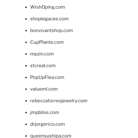
WishOping.com
shoplegacee.com
bonvivantshop.com
CupPlante.com
mpzin.com
stcreal.com
PopUpFlea.com
valueml.com
rebeccatorresjewelry.com
jmpbliss.com
drjorgerico.com
queensushipa.com