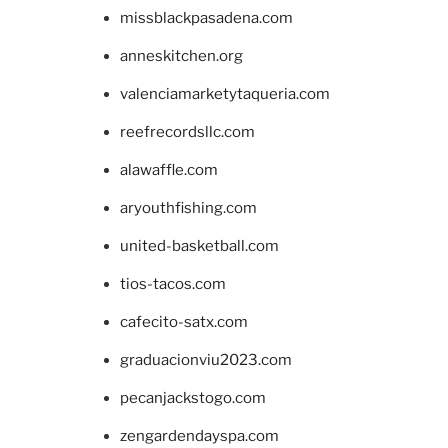
missblackpasadena.com
anneskitchen.org
valenciamarketytaqueria.com
reefrecordsllc.com
alawaffle.com
aryouthfishing.com
united-basketball.com
tios-tacos.com
cafecito-satx.com
graduacionviu2023.com
pecanjackstogo.com
zengardendayspa.com