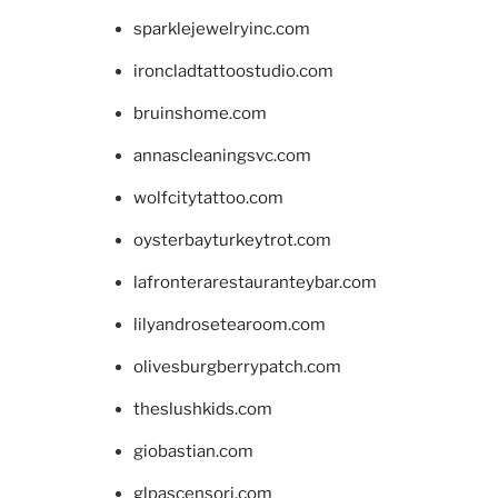
sparklejewelryinc.com
ironcladtattoostudio.com
bruinshome.com
annascleaningsvc.com
wolfcitytattoo.com
oysterbayturkeytrot.com
lafronterarestauranteybar.com
lilyandrosetearoom.com
olivesburgberrypatch.com
theslushkids.com
giobastian.com
glpascensori.com