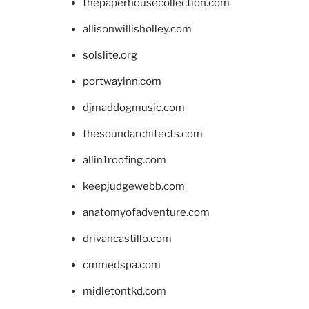
thepaperhousecollection.com
allisonwillisholley.com
solslite.org
portwayinn.com
djmaddogmusic.com
thesoundarchitects.com
allin1roofing.com
keepjudgewebb.com
anatomyofadventure.com
drivancastillo.com
cmmedspa.com
midletontkd.com