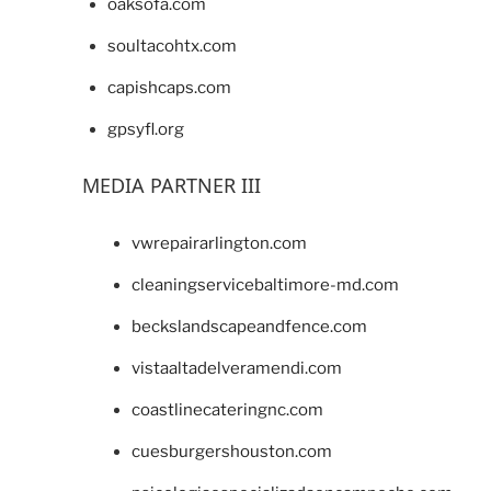
oaksofa.com
soultacohtx.com
capishcaps.com
gpsyfl.org
MEDIA PARTNER III
vwrepairarlington.com
cleaningservicebaltimore-md.com
beckslandscapeandfence.com
vistaaltadelveramendi.com
coastlinecateringnc.com
cuesburgershouston.com