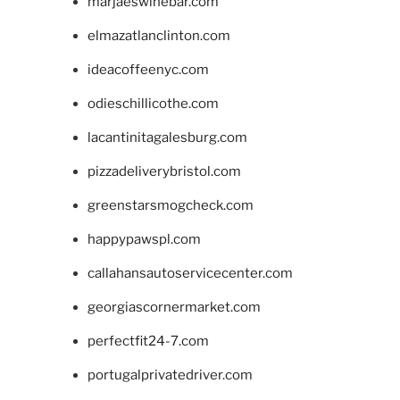
marjaeswinebar.com
elmazatlanclinton.com
ideacoffeenyc.com
odieschillicothe.com
lacantinitagalesburg.com
pizzadeliverybristol.com
greenstarsmogcheck.com
happypawspl.com
callahansautoservicecenter.com
georgiascornermarket.com
perfectfit24-7.com
portugalprivatedriver.com