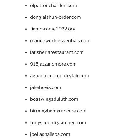
elpatronchardon.com
donglaishun-order.com
fiamc-rome2022.org
mariceworldessentials.com
lafisheriarestaurant.com
915jazzandmore.com
aguadulce-countryfair.com
jakehovis.com
bosswingsduluth.com
birminghamautocare.com
tonyscountrykitchen.com
jbellasnailspa.com