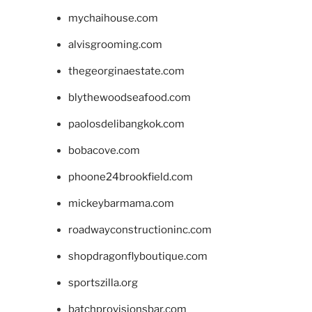
mychaihouse.com
alvisgrooming.com
thegeorginaestate.com
blythewoodseafood.com
paolosdelibangkok.com
bobacove.com
phoone24brookfield.com
mickeybarmama.com
roadwayconstructioninc.com
shopdragonflyboutique.com
sportszilla.org
batchprovisionsbar.com