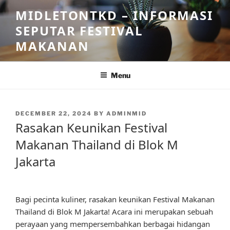
Skip
MIDLETONTKD – INFORMASI
to
SEPUTAR FESTIVAL
content
MAKANAN
Menu
POSTED
DECEMBER 22, 2024
BY
ADMINMID
ON
Rasakan Keunikan Festival
Makanan Thailand di Blok M
Jakarta
Bagi pecinta kuliner, rasakan keunikan Festival Makanan
Thailand di Blok M Jakarta! Acara ini merupakan sebuah
perayaan yang mempersembahkan berbagai hidangan