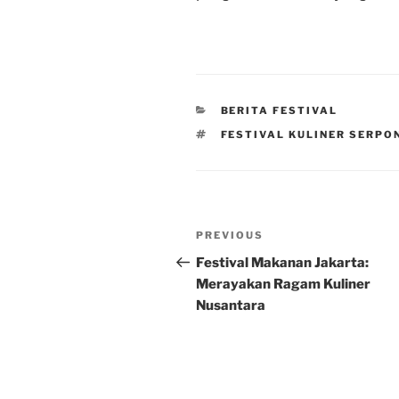
CATEGORIES
BERITA FESTIVAL
TAGS
FESTIVAL KULINER SERPO
Post
Previous
PREVIOUS
navigation
Post
Festival Makanan Jakarta:
Merayakan Ragam Kuliner
Nusantara