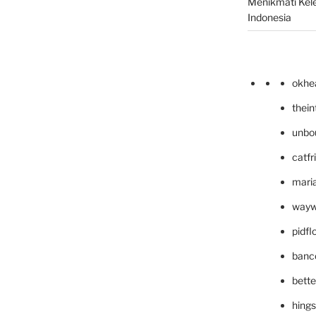
Menikmati Kele
Indonesia
okhe
thei
unbo
catfr
maria
wayw
pidf
banc
bett
hing