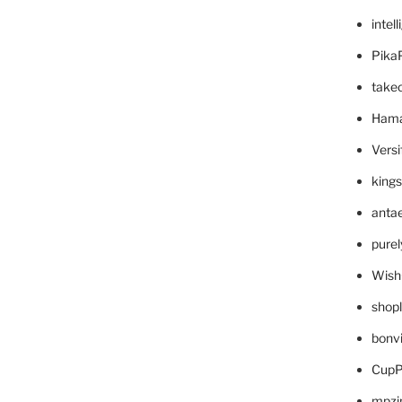
intel
Pika
take
Hama
Versi
king
anta
pure
Wish
shop
bonv
CupP
mpzi