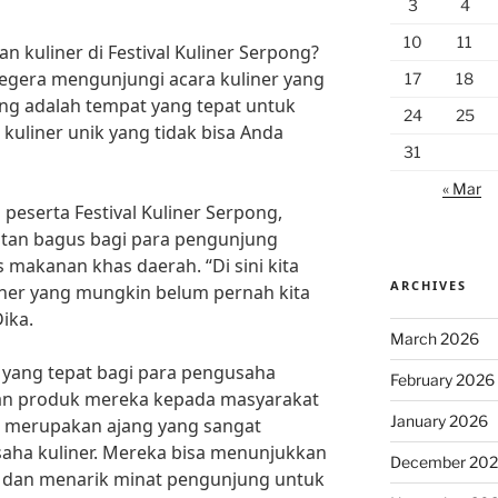
3
4
10
11
 kuliner di Festival Kuliner Serpong?
 segera mengunjungi acara kuliner yang
17
18
pong adalah tempat yang tepat untuk
24
25
liner unik yang tidak bisa Anda
31
« Mar
 peserta Festival Kuliner Serpong,
tan bagus bagi para pengunjung
s makanan khas daerah. “Di sini kita
ARCHIVES
iner yang mungkin belum pernah kita
ika.
March 2026
t yang tepat bagi para pengusaha
February 2026
an produk mereka kepada masyarakat
January 2026
ng merupakan ajang yang sangat
saha kuliner. Mereka bisa menunjukkan
December 20
 dan menarik minat pengunjung untuk