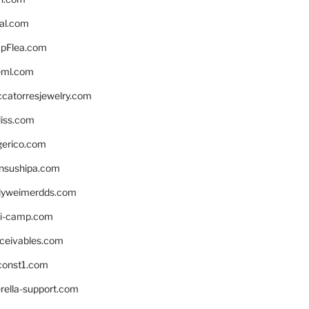
eal.com
pFlea.com
eml.com
ccatorresjewelry.com
liss.com
gerico.com
nsushipa.com
yweimerdds.com
i-camp.com
eceivables.com
onst1.com
rella-support.com