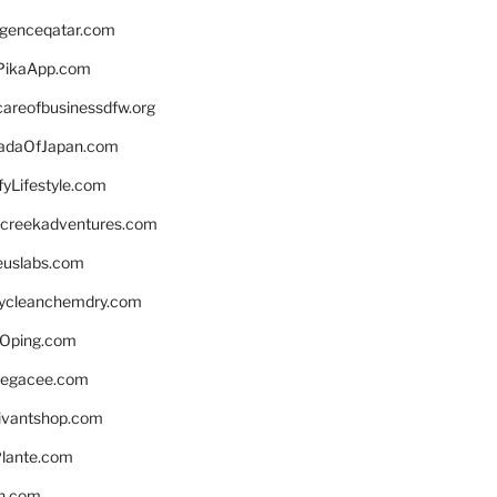
ligenceqatar.com
PikaApp.com
careofbusinessdfw.org
daOfJapan.com
fyLifestyle.com
screekadventures.com
euslabs.com
lycleanchemdry.com
Oping.com
legacee.com
ivantshop.com
lante.com
n.com