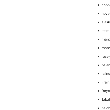
choo
hove
alask
stsm
mano
mande
rose
bala
sale
Trai
Bayt
Jaba
halo