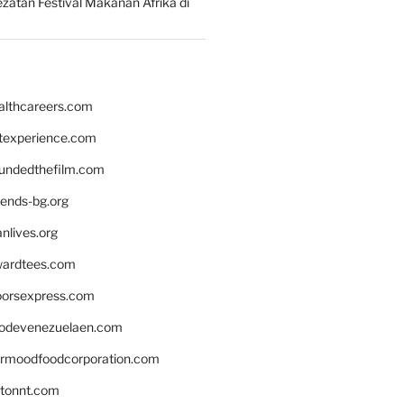
zatan Festival Makanan Afrika di
althcareers.com
ntexperience.com
undedthefilm.com
iends-bg.org
nlives.org
ardtees.com
loorsexpress.com
odevenezuelaen.com
ermoodfoodcorporation.com
stonnt.com