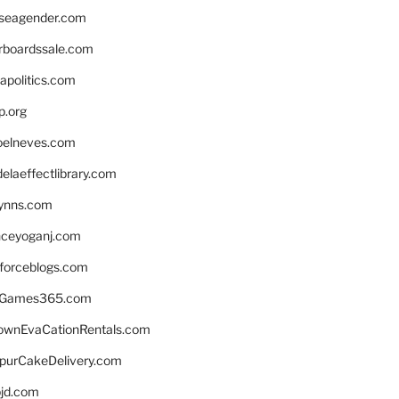
seagender.com
rboardssale.com
apolitics.com
p.org
elneves.com
laeffectlibrary.com
lynns.com
nceyoganj.com
sforceblogs.com
nGames365.com
ownEvaCationRentals.com
lpurCakeDelivery.com
bjd.com