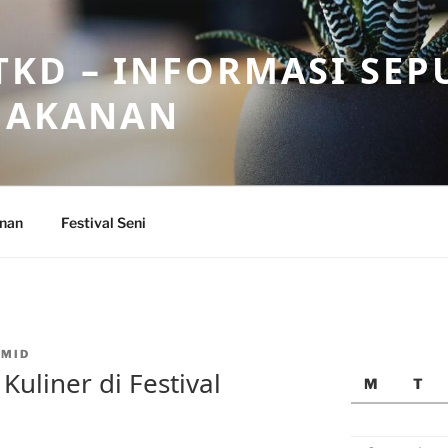
KD – INFORMASI SEP
 MAKANAN
anan
Festival Seni
NMID
uliner di Festival
M
T