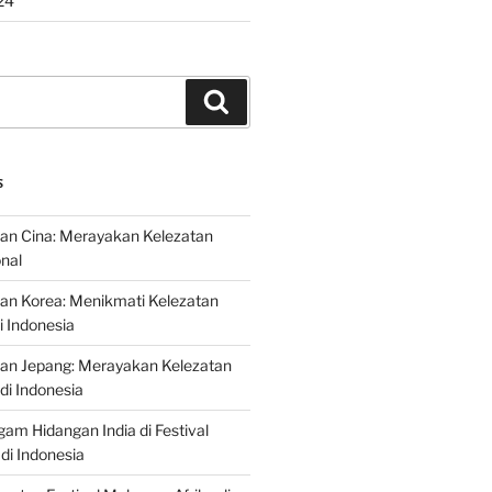
24
Search
S
an Cina: Merayakan Kelezatan
onal
an Korea: Menikmati Kelezatan
i Indonesia
nan Jepang: Merayakan Kelezatan
di Indonesia
gam Hidangan India di Festival
di Indonesia