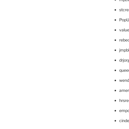
stcr
PopU
valu
rebe
jmpb
drjor
quee
wend
amer
hrsr
empc
cinde