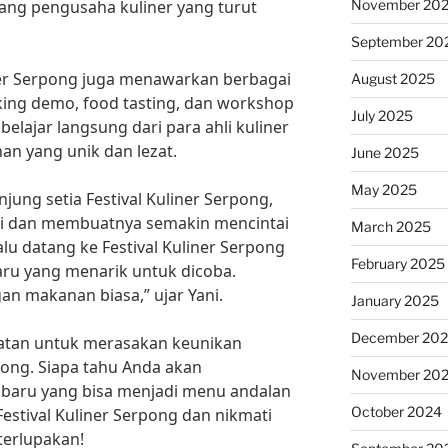
November 20
rang pengusaha kuliner yang turut
September 20
liner Serpong juga menawarkan berbagai
August 2025
king demo, food tasting, dan workshop
July 2025
belajar langsung dari para ahli kuliner
n yang unik dan lezat.
June 2025
May 2025
ung setia Festival Kuliner Serpong,
asi dan membuatnya semakin mencintai
March 2025
lalu datang ke Festival Kuliner Serpong
February 2025
ru yang menarik untuk dicoba.
n makanan biasa,” ujar Yani.
January 2025
December 20
patan untuk merasakan keunikan
rpong. Siapa tahu Anda akan
November 20
baru yang bisa menjadi menu andalan
October 2024
estival Kuliner Serpong dan nikmati
terlupakan!