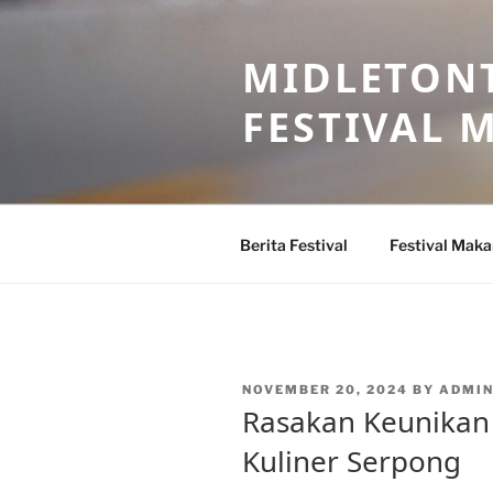
Skip
to
MIDLETONT
content
FESTIVAL
Berita Festival
Festival Mak
POSTED
NOVEMBER 20, 2024
BY
ADMI
ON
Rasakan Keunikan K
Kuliner Serpong