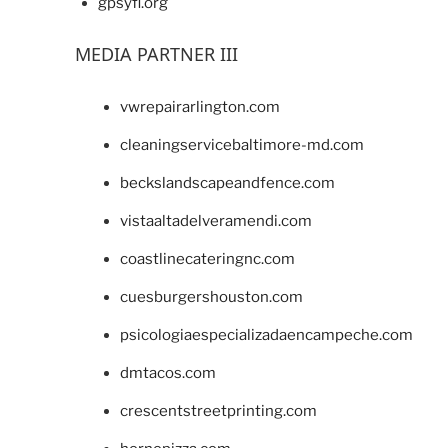
gpsyfl.org
MEDIA PARTNER III
vwrepairarlington.com
cleaningservicebaltimore-md.com
beckslandscapeandfence.com
vistaaltadelveramendi.com
coastlinecateringnc.com
cuesburgershouston.com
psicologiaespecializadaencampeche.com
dmtacos.com
crescentstreetprinting.com