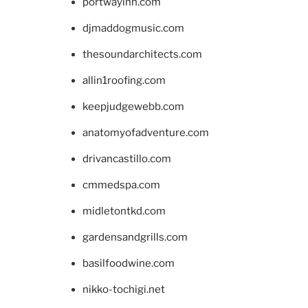
portwayinn.com
djmaddogmusic.com
thesoundarchitects.com
allin1roofing.com
keepjudgewebb.com
anatomyofadventure.com
drivancastillo.com
cmmedspa.com
midletontkd.com
gardensandgrills.com
basilfoodwine.com
nikko-tochigi.net