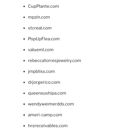
CupPlante.com
mpzin.com
stcreal.com
PopUpFlea.com
valueml.com
rebeccatorresjewelry.com
jmpbliss.com
drjorgerico.com
queensushipa.com
wendyweimerdds.com
ameri-camp.com
hrsreceivables.com