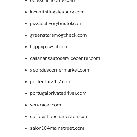
odieschillicothe.com
lacantinitagalesburg.com
pizzadeliverybristol.com
greenstarsmogcheck.com
happypawspl.com
callahansautoservicecenter.com
georgiascornermarket.com
perfectfit24-7.com
portugalprivatedriver.com
von-racer.com
coffeeshopcharleston.com
salon104mainstreet.com