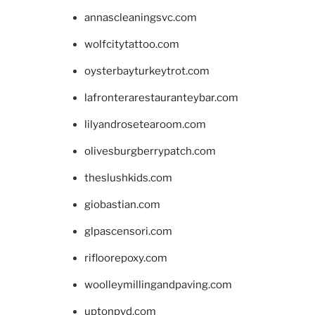
annascleaningsvc.com
wolfcitytattoo.com
oysterbayturkeytrot.com
lafronterarestauranteybar.com
lilyandrosetearoom.com
olivesburgberrypatch.com
theslushkids.com
giobastian.com
glpascensori.com
rifloorepoxy.com
woolleymillingandpaving.com
uptonpvd.com