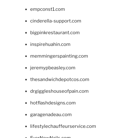
empconst1.com
cinderella-support.com
bigpinkrestaurant.com
inspirehuahin.com
memmingerspainting.com
jeremypbeasley.com
thesandwichdepotcos.com
drgiggleshouseofpain.com
hotflashdesigns.com
garagenadeau.com
lifestylechauffeurservice.com
EverNewNails.com