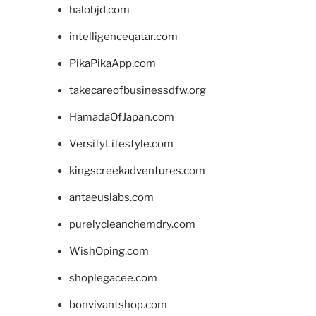
halobjd.com
intelligenceqatar.com
PikaPikaApp.com
takecareofbusinessdfw.org
HamadaOfJapan.com
VersifyLifestyle.com
kingscreekadventures.com
antaeuslabs.com
purelycleanchemdry.com
WishOping.com
shoplegacee.com
bonvivantshop.com