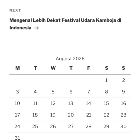
Next
NEXT
Post
Mengenal Lebih Dekat Festival Udara Kamboja di
Indonesia
August 2026
M
T
W
T
F
S
S
1
2
3
4
5
6
7
8
9
10
11
12
13
14
15
16
17
18
19
20
21
22
23
24
25
26
27
28
29
30
31