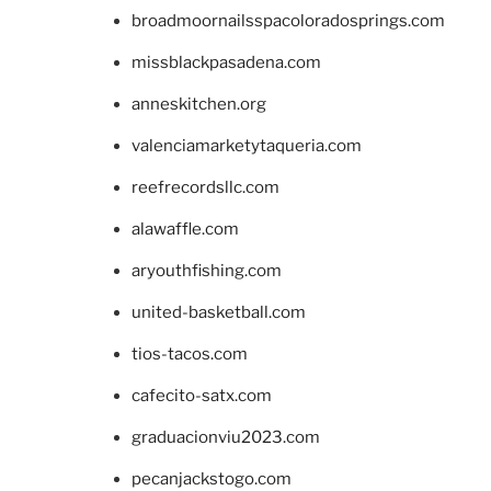
broadmoornailsspacoloradosprings.com
missblackpasadena.com
anneskitchen.org
valenciamarketytaqueria.com
reefrecordsllc.com
alawaffle.com
aryouthfishing.com
united-basketball.com
tios-tacos.com
cafecito-satx.com
graduacionviu2023.com
pecanjackstogo.com