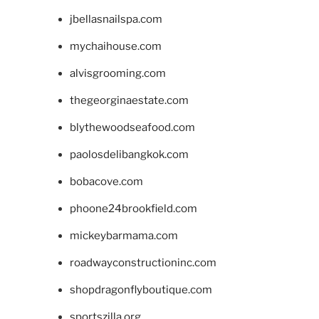
jbellasnailspa.com
mychaihouse.com
alvisgrooming.com
thegeorginaestate.com
blythewoodseafood.com
paolosdelibangkok.com
bobacove.com
phoone24brookfield.com
mickeybarmama.com
roadwayconstructioninc.com
shopdragonflyboutique.com
sportszilla.org