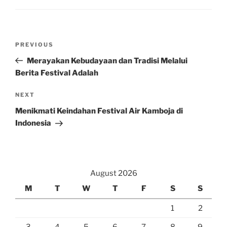
Post
Previous
PREVIOUS
navigation
Post
Merayakan Kebudayaan dan Tradisi Melalui
Berita Festival Adalah
Next
NEXT
Post
Menikmati Keindahan Festival Air Kamboja di
Indonesia
August 2026
M
T
W
T
F
S
S
1
2