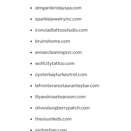
zengardendayspa.com
sparklejewelryinc.com
ironcladtattoostudio.com
bruinshome.com
annascleaningsvc.com
wolfcitytattoo.com
oysterbayturkeytrot.com
lafronterarestauranteybar.com
lilyandrosetearoom.com
olivesburgberrypatch.com
theslushkids.com
giobastian.com