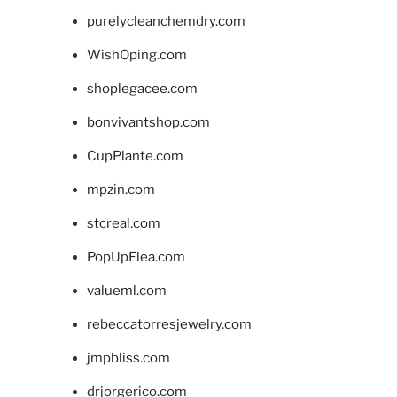
purelycleanchemdry.com
WishOping.com
shoplegacee.com
bonvivantshop.com
CupPlante.com
mpzin.com
stcreal.com
PopUpFlea.com
valueml.com
rebeccatorresjewelry.com
jmpbliss.com
drjorgerico.com