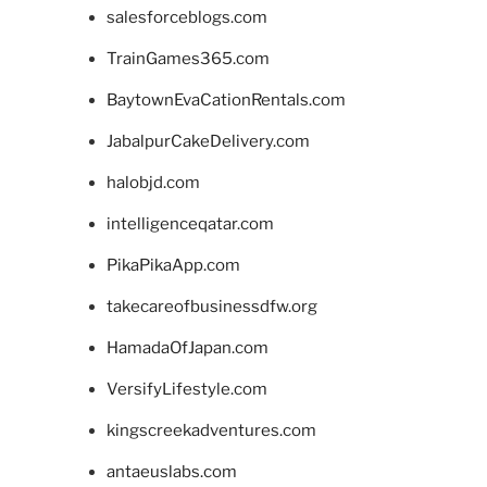
salesforceblogs.com
TrainGames365.com
BaytownEvaCationRentals.com
JabalpurCakeDelivery.com
halobjd.com
intelligenceqatar.com
PikaPikaApp.com
takecareofbusinessdfw.org
HamadaOfJapan.com
VersifyLifestyle.com
kingscreekadventures.com
antaeuslabs.com