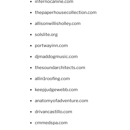
infernocanine.com
thepaperhousecollection.com
allisonwillisholley.com
solslite.org
portwayinn.com
djmaddogmusic.com
thesoundarchitects.com
allin1roofing.com
keepjudgewebb.com
anatomyofadventure.com
drivancastillo.com
cmmedspa.com