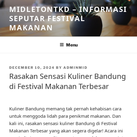
Skip
MIDLETONTKD – INFORMASI
to
SEPUTAR FESTIVAL
content
MAKANAN
Menu
POSTED
DECEMBER 10, 2024
BY
ADMINMID
ON
Rasakan Sensasi Kuliner Bandung
di Festival Makanan Terbesar
Kuliner Bandung memang tak pernah kehabisan cara
untuk menggoda lidah para penikmat makanan. Dan
kali ini, rasakan sensasi kuliner Bandung di Festival
Makanan Terbesar yang akan segera digelar! Acara ini