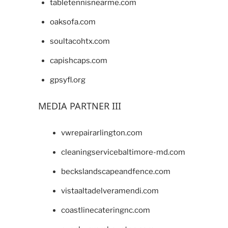
tabletennisnearme.com
oaksofa.com
soultacohtx.com
capishcaps.com
gpsyfl.org
MEDIA PARTNER III
vwrepairarlington.com
cleaningservicebaltimore-md.com
beckslandscapeandfence.com
vistaaltadelveramendi.com
coastlinecateringnc.com