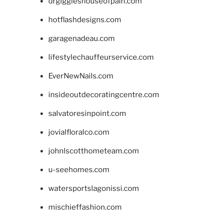
drgiggleshouseofpain.com
hotflashdesigns.com
garagenadeau.com
lifestylechauffeurservice.com
EverNewNails.com
insideoutdecoratingcentre.com
salvatoresinpoint.com
jovialfloralco.com
johnlscotthometeam.com
u-seehomes.com
watersportslagonissi.com
mischieffashion.com