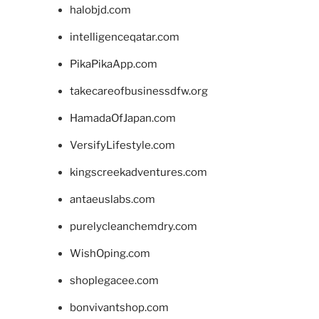
halobjd.com
intelligenceqatar.com
PikaPikaApp.com
takecareofbusinessdfw.org
HamadaOfJapan.com
VersifyLifestyle.com
kingscreekadventures.com
antaeuslabs.com
purelycleanchemdry.com
WishOping.com
shoplegacee.com
bonvivantshop.com