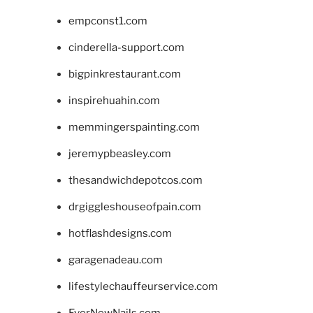
empconst1.com
cinderella-support.com
bigpinkrestaurant.com
inspirehuahin.com
memmingerspainting.com
jeremypbeasley.com
thesandwichdepotcos.com
drgiggleshouseofpain.com
hotflashdesigns.com
garagenadeau.com
lifestylechauffeurservice.com
EverNewNails.com