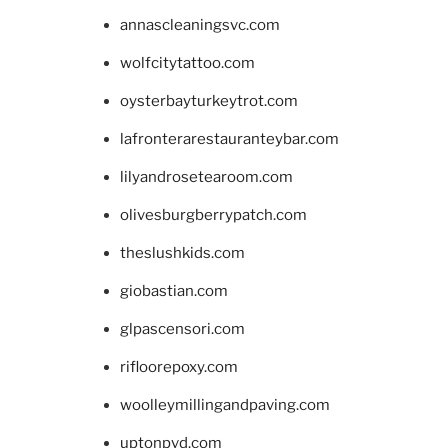
annascleaningsvc.com
wolfcitytattoo.com
oysterbayturkeytrot.com
lafronterarestauranteybar.com
lilyandrosetearoom.com
olivesburgberrypatch.com
theslushkids.com
giobastian.com
glpascensori.com
rifloorepoxy.com
woolleymillingandpaving.com
uptonpvd.com