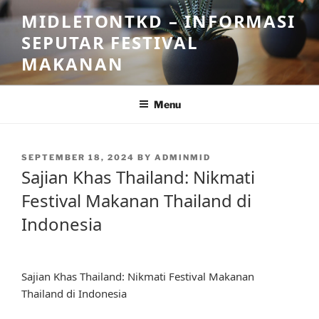
Skip
MIDLETONTKD – INFORMASI
to
SEPUTAR FESTIVAL
content
MAKANAN
Menu
POSTED
SEPTEMBER 18, 2024
BY
ADMINMID
ON
Sajian Khas Thailand: Nikmati
Festival Makanan Thailand di
Indonesia
Sajian Khas Thailand: Nikmati Festival Makanan
Thailand di Indonesia