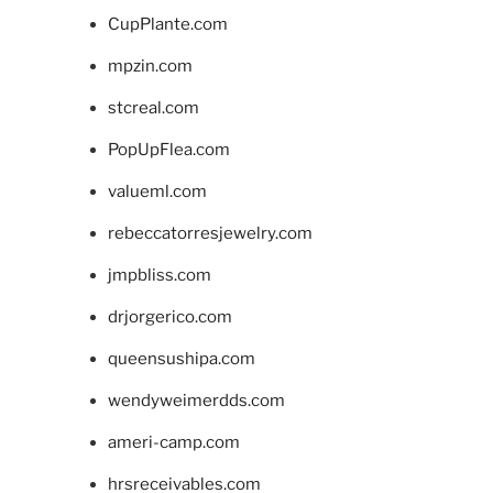
CupPlante.com
mpzin.com
stcreal.com
PopUpFlea.com
valueml.com
rebeccatorresjewelry.com
jmpbliss.com
drjorgerico.com
queensushipa.com
wendyweimerdds.com
ameri-camp.com
hrsreceivables.com