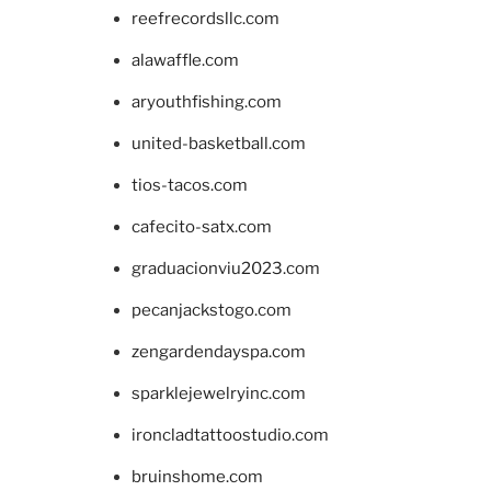
reefrecordsllc.com
alawaffle.com
aryouthfishing.com
united-basketball.com
tios-tacos.com
cafecito-satx.com
graduacionviu2023.com
pecanjackstogo.com
zengardendayspa.com
sparklejewelryinc.com
ironcladtattoostudio.com
bruinshome.com