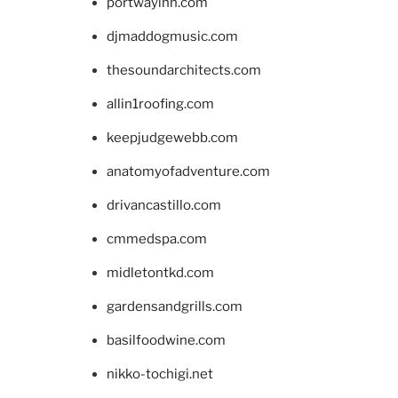
portwayinn.com
djmaddogmusic.com
thesoundarchitects.com
allin1roofing.com
keepjudgewebb.com
anatomyofadventure.com
drivancastillo.com
cmmedspa.com
midletontkd.com
gardensandgrills.com
basilfoodwine.com
nikko-tochigi.net