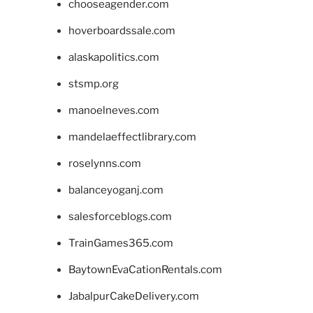
chooseagender.com
hoverboardssale.com
alaskapolitics.com
stsmp.org
manoelneves.com
mandelaeffectlibrary.com
roselynns.com
balanceyoganj.com
salesforceblogs.com
TrainGames365.com
BaytownEvaCationRentals.com
JabalpurCakeDelivery.com