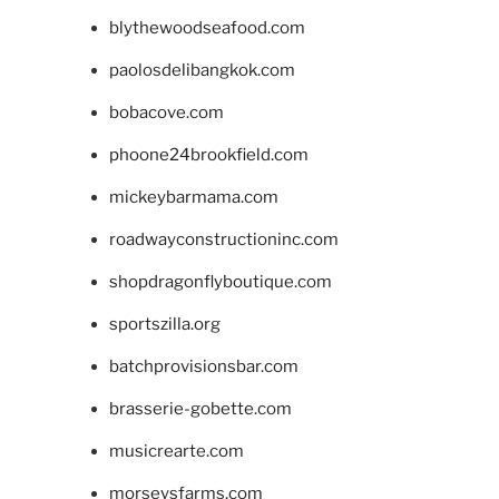
blythewoodseafood.com
paolosdelibangkok.com
bobacove.com
phoone24brookfield.com
mickeybarmama.com
roadwayconstructioninc.com
shopdragonflyboutique.com
sportszilla.org
batchprovisionsbar.com
brasserie-gobette.com
musicrearte.com
morseysfarms.com