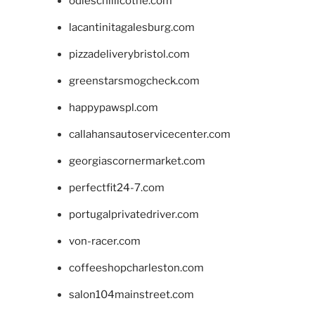
odieschillicothe.com
lacantinitagalesburg.com
pizzadeliverybristol.com
greenstarsmogcheck.com
happypawspl.com
callahansautoservicecenter.com
georgiascornermarket.com
perfectfit24-7.com
portugalprivatedriver.com
von-racer.com
coffeeshopcharleston.com
salon104mainstreet.com