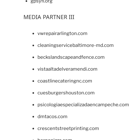
gpsyfl.org
MEDIA PARTNER III
vwrepairarlington.com
cleaningservicebaltimore-md.com
beckslandscapeandfence.com
vistaaltadelveramendi.com
coastlinecateringnc.com
cuesburgershouston.com
psicologiaespecializadaencampeche.com
dmtacos.com
crescentstreetprinting.com