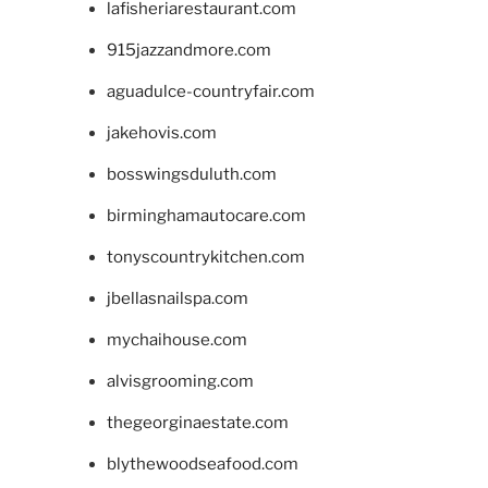
lafisheriarestaurant.com
915jazzandmore.com
aguadulce-countryfair.com
jakehovis.com
bosswingsduluth.com
birminghamautocare.com
tonyscountrykitchen.com
jbellasnailspa.com
mychaihouse.com
alvisgrooming.com
thegeorginaestate.com
blythewoodseafood.com