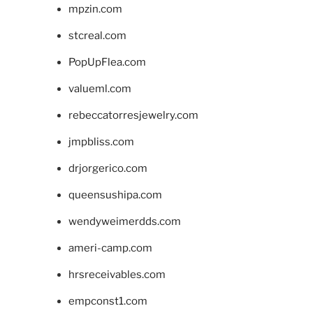
mpzin.com
stcreal.com
PopUpFlea.com
valueml.com
rebeccatorresjewelry.com
jmpbliss.com
drjorgerico.com
queensushipa.com
wendyweimerdds.com
ameri-camp.com
hrsreceivables.com
empconst1.com