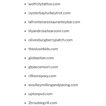
wolfcitytattoo.com
oysterbayturkeytrot.com
lafronterarestauranteybar.com
lilyandrosetearoom.com
olivesburgberrypatch.com
theslushkids.com
giobastian.com
glpascensori.com
rifloorepoxy.com
woolleymillingandpaving.com
uptonpvd.com
2troublegrill.com