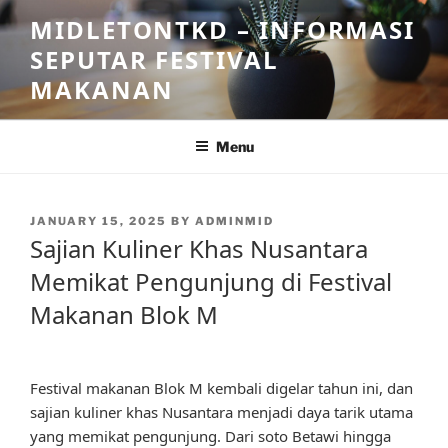
Skip
MIDLETONTKD – INFORMASI
to
SEPUTAR FESTIVAL
content
MAKANAN
Menu
POSTED
JANUARY 15, 2025
BY
ADMINMID
ON
Sajian Kuliner Khas Nusantara
Memikat Pengunjung di Festival
Makanan Blok M
Festival makanan Blok M kembali digelar tahun ini, dan
sajian kuliner khas Nusantara menjadi daya tarik utama
yang memikat pengunjung. Dari soto Betawi hingga