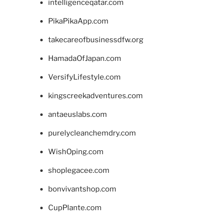
intelligenceqatar.com
PikaPikaApp.com
takecareofbusinessdfw.org
HamadaOfJapan.com
VersifyLifestyle.com
kingscreekadventures.com
antaeuslabs.com
purelycleanchemdry.com
WishOping.com
shoplegacee.com
bonvivantshop.com
CupPlante.com