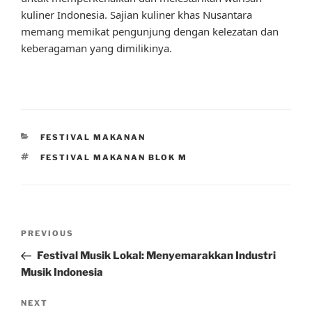
kuliner Indonesia. Sajian kuliner khas Nusantara
memang memikat pengunjung dengan kelezatan dan
keberagaman yang dimilikinya.
CATEGORIES
FESTIVAL MAKANAN
TAGS
FESTIVAL MAKANAN BLOK M
Post
Previous
PREVIOUS
navigation
Post
Festival Musik Lokal: Menyemarakkan Industri
Musik Indonesia
Next
NEXT