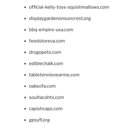
official-kelly-toys-squishmallows.com
displaygardenonsuncrest.org
bbq-empire-usa.com
feedstoreva.com
drogopets.com
ediblechalk.com
tabletennisnearme.com
oaksofa.com
soultacohtx.com
capishcaps.com
gpsyfl.org