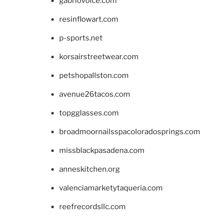
gabriovoice.com
resinflowart.com
p-sports.net
korsairstreetwear.com
petshopallston.com
avenue26tacos.com
topgglasses.com
broadmoornailsspacoloradosprings.com
missblackpasadena.com
anneskitchen.org
valenciamarketytaqueria.com
reefrecordsllc.com