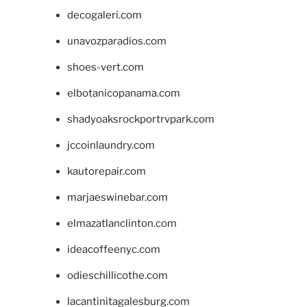
decogaleri.com
unavozparadios.com
shoes-vert.com
elbotanicopanama.com
shadyoaksrockportrvpark.com
jccoinlaundry.com
kautorepair.com
marjaeswinebar.com
elmazatlanclinton.com
ideacoffeenyc.com
odieschillicothe.com
lacantinitagalesburg.com