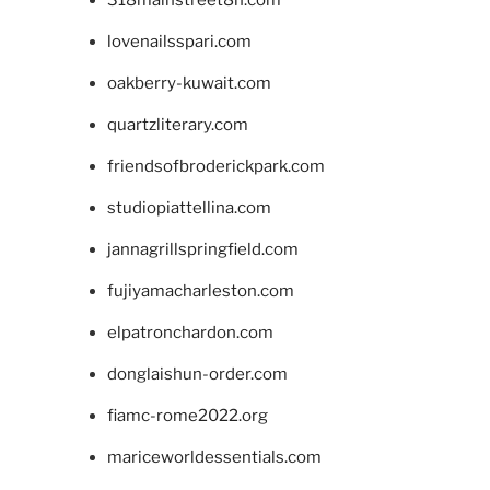
318mainstreet8h.com
lovenailsspari.com
oakberry-kuwait.com
quartzliterary.com
friendsofbroderickpark.com
studiopiattellina.com
jannagrillspringfield.com
fujiyamacharleston.com
elpatronchardon.com
donglaishun-order.com
fiamc-rome2022.org
mariceworldessentials.com