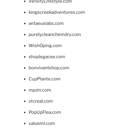
VersifyLifestyle.com
kingscreekadventures.com
antaeuslabs.com
purelycleanchemdry.com
WishOping.com
shoplegacee.com
bonvivantshop.com
CupPlante.com
mpzin.com
stcreal.com
PopUpFlea.com
valueml.com