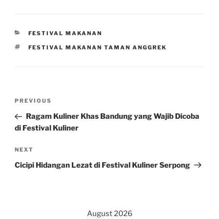
CATEGORIES
FESTIVAL MAKANAN
TAGS
FESTIVAL MAKANAN TAMAN ANGGREK
Post
Previous
PREVIOUS
navigation
Post
Ragam Kuliner Khas Bandung yang Wajib Dicoba
di Festival Kuliner
Next
NEXT
Post
Cicipi Hidangan Lezat di Festival Kuliner Serpong
August 2026