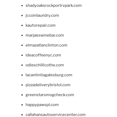
shadyoaksrockportrvpark.com
jccoinlaundry.com
kautorepair.com
marjaeswinebar.com
elmazatlanclinton.com
ideacoffeenyc.com
odieschillicothe.com
lacantinitagalesburg.com
pizzadeliverybristol.com
greenstarsmogcheck.com
happypawspl.com
callahansautoservicecenter.com