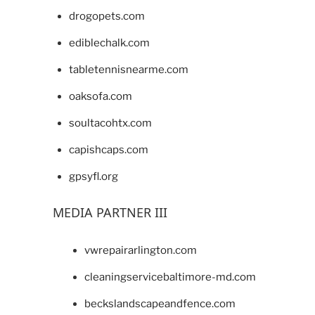
drogopets.com
ediblechalk.com
tabletennisnearme.com
oaksofa.com
soultacohtx.com
capishcaps.com
gpsyfl.org
MEDIA PARTNER III
vwrepairarlington.com
cleaningservicebaltimore-md.com
beckslandscapeandfence.com