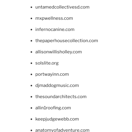
untamedcollectivesd.com
mxpwellness.com
infernocanine.com
thepaperhousecollection.com
allisonwillisholley.com
solslite.org
portwayinn.com
djmaddogmusic.com
thesoundarchitects.com
allin1roofing.com
keepjudgewebb.com
anatomyofadventure.com