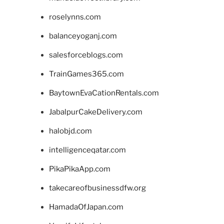
roselynns.com
balanceyoganj.com
salesforceblogs.com
TrainGames365.com
BaytownEvaCationRentals.com
JabalpurCakeDelivery.com
halobjd.com
intelligenceqatar.com
PikaPikaApp.com
takecareofbusinessdfw.org
HamadaOfJapan.com