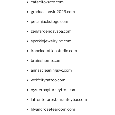
cafecito-satx.com
graduacionviu2023.com
pecanjackstogo.com
zengardendayspa.com
sparklejewelryinc.com
ironcladtattoostudio.com
bruinshome.com
annascleaningsvc.com
wolfcitytattoo.com
oysterbayturkeytrot.com
lafronterarestauranteybar.com
lilyandrosetearoom.com