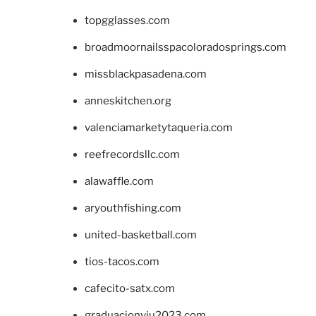
topgglasses.com
broadmoornailsspacoloradosprings.com
missblackpasadena.com
anneskitchen.org
valenciamarketytaqueria.com
reefrecordsllc.com
alawaffle.com
aryouthfishing.com
united-basketball.com
tios-tacos.com
cafecito-satx.com
graduacionviu2023.com