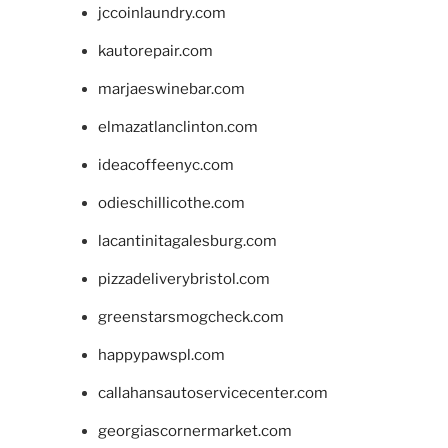
jccoinlaundry.com
kautorepair.com
marjaeswinebar.com
elmazatlanclinton.com
ideacoffeenyc.com
odieschillicothe.com
lacantinitagalesburg.com
pizzadeliverybristol.com
greenstarsmogcheck.com
happypawspl.com
callahansautoservicecenter.com
georgiascornermarket.com