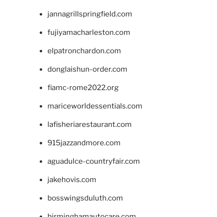
jannagrillspringfield.com
fujiyamacharleston.com
elpatronchardon.com
donglaishun-order.com
fiamc-rome2022.org
mariceworldessentials.com
lafisheriarestaurant.com
915jazzandmore.com
aguadulce-countryfair.com
jakehovis.com
bosswingsduluth.com
birminghamautocare.com