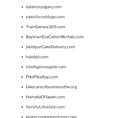
balanceyoganj.com
salesforceblogs.com
TrainGames365.com
BaytownEvaCationRentals.com
JabalpurCakeDelivery.com
halobjd.com
intelligenceqatar.com
PikaPikaApp.com
takecareofbusinessdfw.org
HamadaOfJapan.com
VersifyLifestyle.com
kingscreekadventures.com