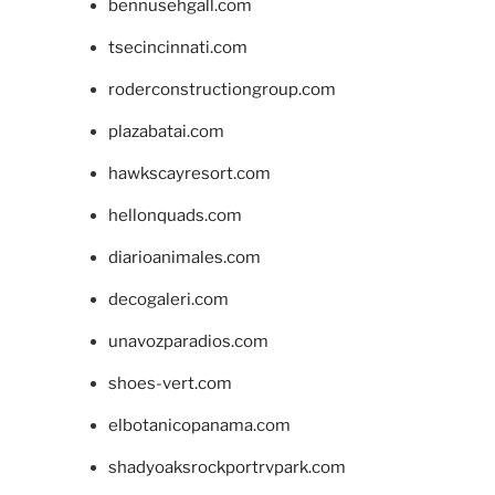
bennusehgall.com
tsecincinnati.com
roderconstructiongroup.com
plazabatai.com
hawkscayresort.com
hellonquads.com
diarioanimales.com
decogaleri.com
unavozparadios.com
shoes-vert.com
elbotanicopanama.com
shadyoaksrockportrvpark.com