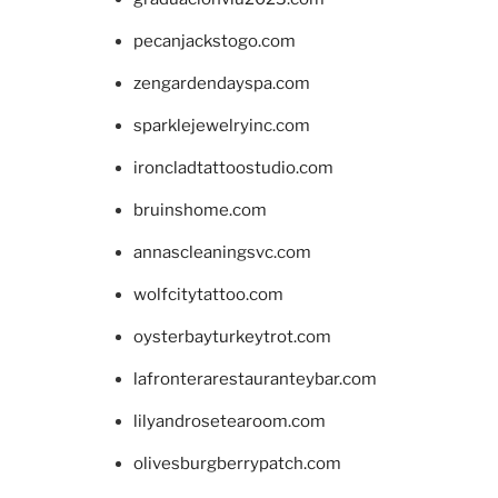
pecanjackstogo.com
zengardendayspa.com
sparklejewelryinc.com
ironcladtattoostudio.com
bruinshome.com
annascleaningsvc.com
wolfcitytattoo.com
oysterbayturkeytrot.com
lafronterarestauranteybar.com
lilyandrosetearoom.com
olivesburgberrypatch.com