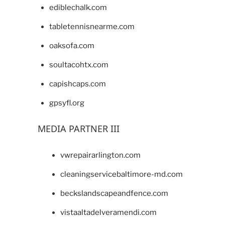
ediblechalk.com
tabletennisnearme.com
oaksofa.com
soultacohtx.com
capishcaps.com
gpsyfl.org
MEDIA PARTNER III
vwrepairarlington.com
cleaningservicebaltimore-md.com
beckslandscapeandfence.com
vistaaltadelveramendi.com