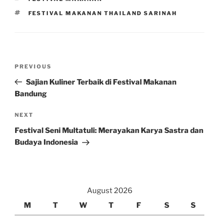
TAGS
FESTIVAL MAKANAN THAILAND SARINAH
Post
Previous
PREVIOUS
navigation
Post
Sajian Kuliner Terbaik di Festival Makanan
Bandung
Next
NEXT
Post
Festival Seni Multatuli: Merayakan Karya Sastra dan
Budaya Indonesia
August 2026
M
T
W
T
F
S
S