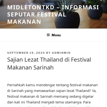
Skip
MIDLETONTKD – INFORMASI
to
SEPUTAR FESTIVAL
content
MAKANAN
Menu
POSTED
SEPTEMBER 19, 2024
BY
ADMINMID
ON
Sajian Lezat Thailand di Festival
Makanan Sarinah
Pernahkah kamu mendengar tentang festival makanan
di Sarinah yang menawarkan sajian lezat Thailand? Ya,
festival makanan di Sarinah memang sedang digelar
dan kali ini Thailand menjadi tema utamanya. Para