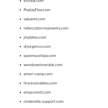
stcreal.com
PopUpFlea.com
valueml.com
rebeccatorresjewelry.com
jmpbliss.com
drjorgerico.com
queensushipa.com
wendyweimerdds.com
ameri-camp.com
hrsreceivables.com
empconst1.com
cinderella-support.com