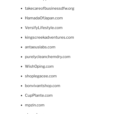
takecareofbusinessdfw.org
HamadaOfJapan.com
VersifyLifestyle.com
kingscreekadventures.com
antaeuslabs.com
purelycleanchemdry.com
WishOping.com
shoplegacee.com
bonvivantshop.com
CupPlante.com
mpzin.com