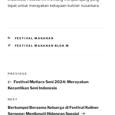
tepat untuk merayakan kekayaan kuliner nusantara.
CATEGORIES
FESTIVAL MAKANAN
TAGS
FESTIVAL MAKANAN BLOK M
Post
Previous
PREVIOUS
navigation
Post
Festival Mutiara Seni 2024: Merayakan
Kecantikan Seni Indonesia
Next
NEXT
Post
Berkumpul Bersama Keluarga di Festival Kuliner
Serpong: Menikmati Hidangan Spesial