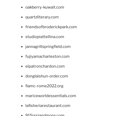
oakberry-kuwait.com
quartzliterary.com
friendsofbroderickpark.com
studiopiattellina.com
jannagrillspringfield.com
fujiyamacharleston.com
elpatronchardon.com
donglaishun-order.com
fiamc-rome2022.org
mariceworldessentials.com
lafisheriarestaurant.com
915jazzandmore.com