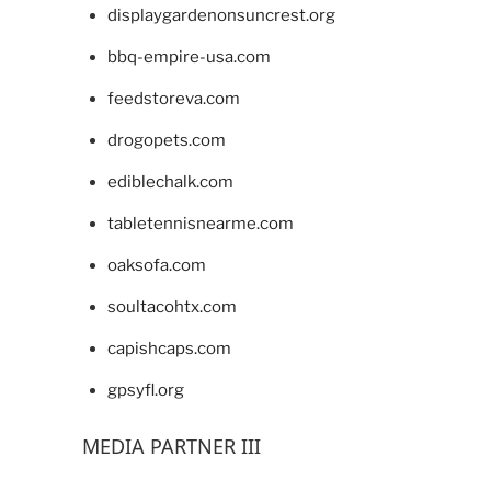
displaygardenonsuncrest.org
bbq-empire-usa.com
feedstoreva.com
drogopets.com
ediblechalk.com
tabletennisnearme.com
oaksofa.com
soultacohtx.com
capishcaps.com
gpsyfl.org
MEDIA PARTNER III