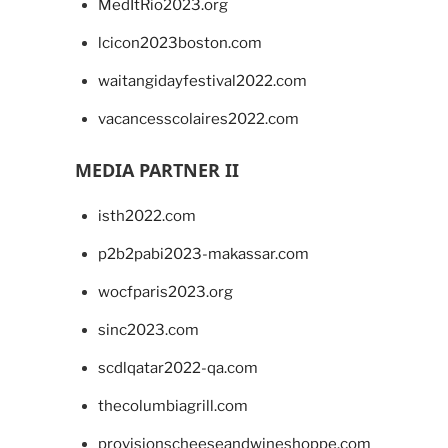
MedItRio2023.org
lcicon2023boston.com
waitangidayfestival2022.com
vacancesscolaires2022.com
MEDIA PARTNER II
isth2022.com
p2b2pabi2023-makassar.com
wocfparis2023.org
sinc2023.com
scdlqatar2022-qa.com
thecolumbiagrill.com
provisionscheeseandwineshoppe.com