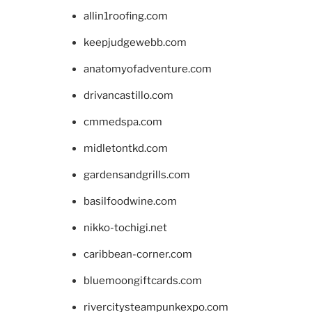
allin1roofing.com
keepjudgewebb.com
anatomyofadventure.com
drivancastillo.com
cmmedspa.com
midletontkd.com
gardensandgrills.com
basilfoodwine.com
nikko-tochigi.net
caribbean-corner.com
bluemoongiftcards.com
rivercitysteampunkexpo.com