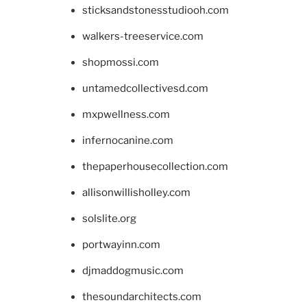
sticksandstonesstudiooh.com
walkers-treeservice.com
shopmossi.com
untamedcollectivesd.com
mxpwellness.com
infernocanine.com
thepaperhousecollection.com
allisonwillisholley.com
solslite.org
portwayinn.com
djmaddogmusic.com
thesoundarchitects.com