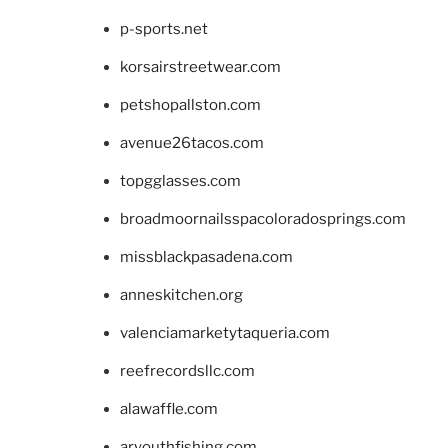
p-sports.net
korsairstreetwear.com
petshopallston.com
avenue26tacos.com
topgglasses.com
broadmoornailsspacoloradosprings.com
missblackpasadena.com
anneskitchen.org
valenciamarketytaqueria.com
reefrecordsllc.com
alawaffle.com
aryouthfishing.com