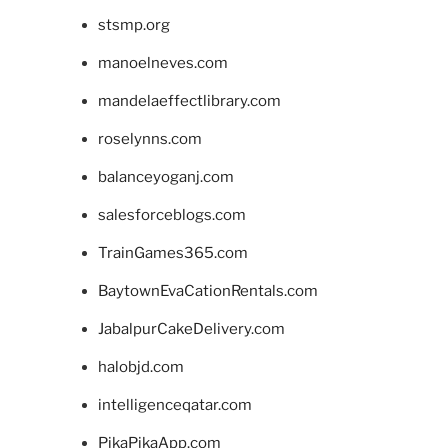
stsmp.org
manoelneves.com
mandelaeffectlibrary.com
roselynns.com
balanceyoganj.com
salesforceblogs.com
TrainGames365.com
BaytownEvaCationRentals.com
JabalpurCakeDelivery.com
halobjd.com
intelligenceqatar.com
PikaPikaApp.com