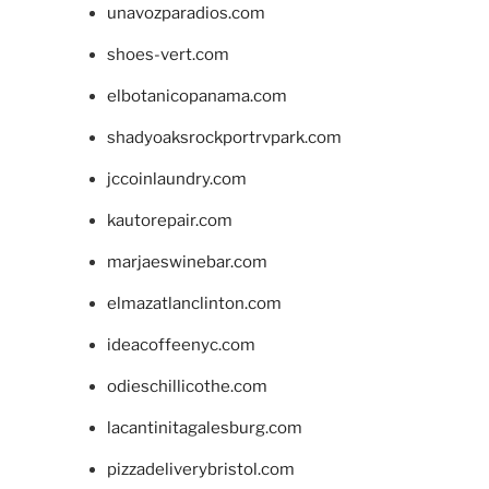
unavozparadios.com
shoes-vert.com
elbotanicopanama.com
shadyoaksrockportrvpark.com
jccoinlaundry.com
kautorepair.com
marjaeswinebar.com
elmazatlanclinton.com
ideacoffeenyc.com
odieschillicothe.com
lacantinitagalesburg.com
pizzadeliverybristol.com