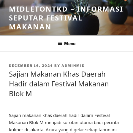
Skip
MIDLETONTKD – INFORMASI
to
SEPUTAR FESTIVAL
content
MAKANAN
Menu
POSTED
DECEMBER 16, 2024
BY
ADMINMID
ON
Sajian Makanan Khas Daerah
Hadir dalam Festival Makanan
Blok M
Sajian makanan khas daerah hadir dalam Festival
Makanan Blok M menjadi sorotan utama bagi pecinta
kuliner di Jakarta. Acara yang digelar setiap tahun ini