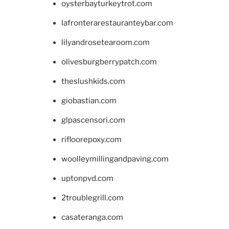
oysterbayturkeytrot.com
lafronterarestauranteybar.com
lilyandrosetearoom.com
olivesburgberrypatch.com
theslushkids.com
giobastian.com
glpascensori.com
rifloorepoxy.com
woolleymillingandpaving.com
uptonpvd.com
2troublegrill.com
casateranga.com