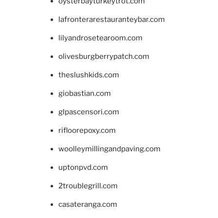
oysterbayturkeytrot.com
lafronterarestauranteybar.com
lilyandrosetearoom.com
olivesburgberrypatch.com
theslushkids.com
giobastian.com
glpascensori.com
rifloorepoxy.com
woolleymillingandpaving.com
uptonpvd.com
2troublegrill.com
casateranga.com