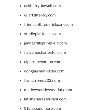
oakberry-kuwait.com
quartzliterary.com
friendsofbroderickpark.com
studiopiattellina.com
jannagrillspringfield.com
fujiyamacharleston.com
elpatronchardon.com
donglaishun-order.com
fiamc-rome2022.org
mariceworldessentials.com
lafisheriarestaurant.com
915jazzandmore.com