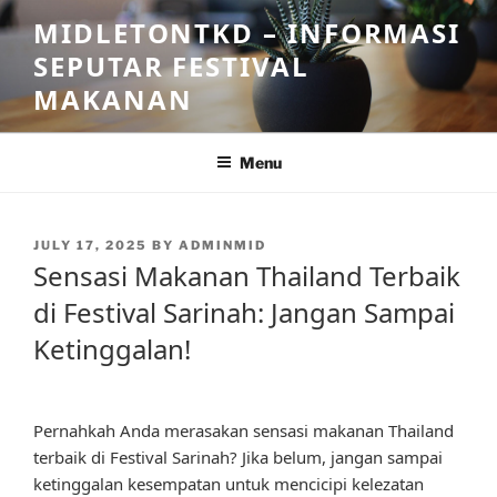
Skip
MIDLETONTKD – INFORMASI
to
SEPUTAR FESTIVAL
content
MAKANAN
Menu
POSTED
JULY 17, 2025
BY
ADMINMID
ON
Sensasi Makanan Thailand Terbaik
di Festival Sarinah: Jangan Sampai
Ketinggalan!
Pernahkah Anda merasakan sensasi makanan Thailand
terbaik di Festival Sarinah? Jika belum, jangan sampai
ketinggalan kesempatan untuk mencicipi kelezatan