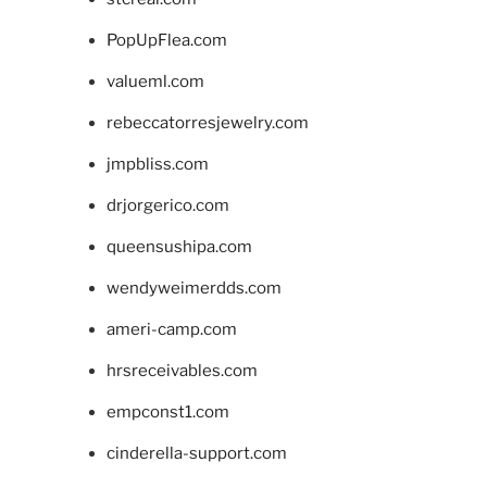
PopUpFlea.com
valueml.com
rebeccatorresjewelry.com
jmpbliss.com
drjorgerico.com
queensushipa.com
wendyweimerdds.com
ameri-camp.com
hrsreceivables.com
empconst1.com
cinderella-support.com