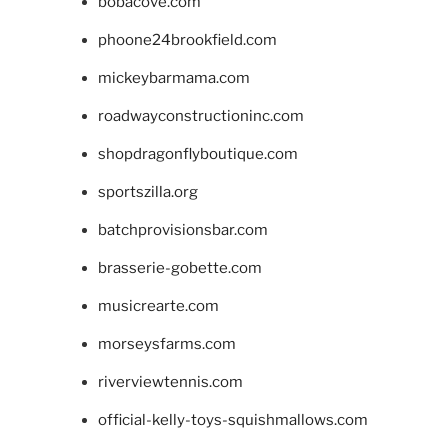
bobacove.com
phoone24brookfield.com
mickeybarmama.com
roadwayconstructioninc.com
shopdragonflyboutique.com
sportszilla.org
batchprovisionsbar.com
brasserie-gobette.com
musicrearte.com
morseysfarms.com
riverviewtennis.com
official-kelly-toys-squishmallows.com