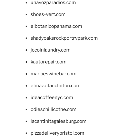
unavozparadios.com
shoes-vert.com
elbotanicopanama.com
shadyoaksrockportrvpark.com
jccoinlaundry.com
kautorepair.com
marjaeswinebar.com
elmazatlanclinton.com
ideacoffeenyc.com
odieschillicothe.com
lacantinitagalesburg.com
pizzadeliverybristol.com