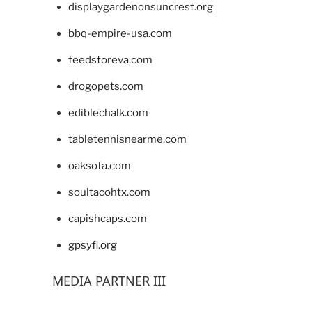
displaygardenonsuncrest.org
bbq-empire-usa.com
feedstoreva.com
drogopets.com
ediblechalk.com
tabletennisnearme.com
oaksofa.com
soultacohtx.com
capishcaps.com
gpsyfl.org
MEDIA PARTNER III