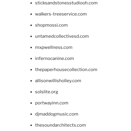
sticksandstonesstudiooh.com
walkers-treeservice.com
shopmossi.com
untamedcollectivesd.com
mxpwellness.com
infernocanine.com
thepaperhousecollection.com
allisonwillisholley.com
solslite.org
portwayinn.com
djmaddogmusic.com
thesoundarchitects.com