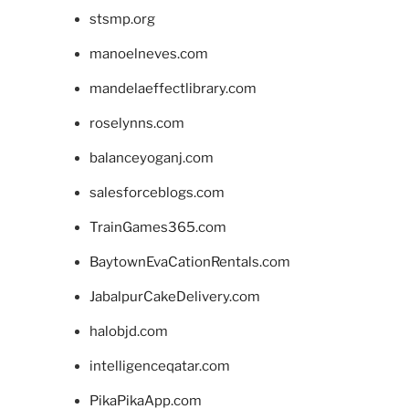
stsmp.org
manoelneves.com
mandelaeffectlibrary.com
roselynns.com
balanceyoganj.com
salesforceblogs.com
TrainGames365.com
BaytownEvaCationRentals.com
JabalpurCakeDelivery.com
halobjd.com
intelligenceqatar.com
PikaPikaApp.com