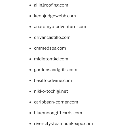
allin1roofing.com
keepjudgewebb.com
anatomyofadventure.com
drivancastillo.com
cmmedspa.com
midletontkd.com
gardensandgrills.com
basilfoodwine.com
nikko-tochigi.net
caribbean-corner.com
bluemoongiftcards.com
rivercitysteampunkexpo.com