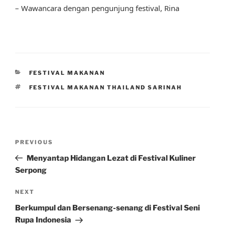
– Wawancara dengan pengunjung festival, Rina
CATEGORIES
FESTIVAL MAKANAN
TAGS
FESTIVAL MAKANAN THAILAND SARINAH
Post
Previous
PREVIOUS
navigation
Post
Menyantap Hidangan Lezat di Festival Kuliner
Serpong
Next
NEXT
Post
Berkumpul dan Bersenang-senang di Festival Seni
Rupa Indonesia