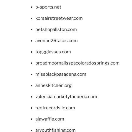
p-sports.net
korsairstreetwear.com
petshopallston.com
avenue26tacos.com
topgglasses.com
broadmoornailsspacoloradosprings.com
missblackpasadena.com
anneskitchen.org
valenciamarketytaqueria.com
reefrecordsllc.com
alawaffle.com
aryouthfishing.com