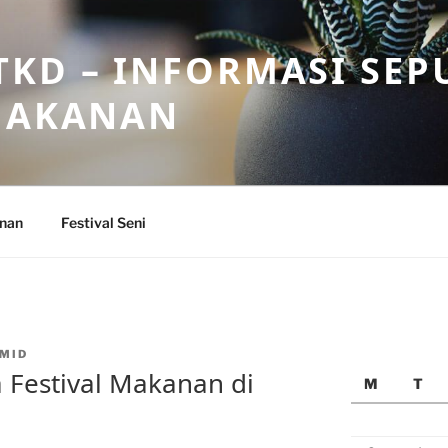
KD – INFORMASI SEP
 MAKANAN
anan
Festival Seni
MID
 Festival Makanan di
M
T