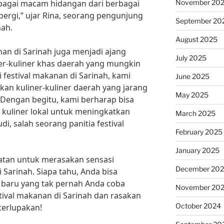
November 20
rbagai macam hidangan dari berbagai
pergi,” ujar Rina, seorang pengunjung
September 20
nah.
August 2025
anan di Sarinah juga menjadi ajang
July 2025
r-kuliner khas daerah yang mungkin
i festival makanan di Sarinah, kami
June 2025
n kuliner-kuliner daerah yang jarang
May 2025
. Dengan begitu, kami berharap bisa
kuliner lokal untuk meningkatkan
March 2025
i, salah seorang panitia festival
February 2025
January 2025
atan untuk merasakan sensasi
December 20
 Sarinah. Siapa tahu, Anda bisa
baru yang tak pernah Anda coba
November 20
tival makanan di Sarinah dan rasakan
October 2024
terlupakan!