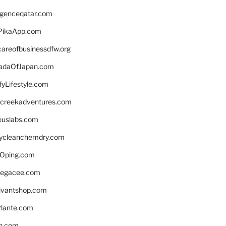
ligenceqatar.com
PikaApp.com
careofbusinessdfw.org
daOfJapan.com
fyLifestyle.com
screekadventures.com
euslabs.com
lycleanchemdry.com
Oping.com
legacee.com
ivantshop.com
lante.com
n.com