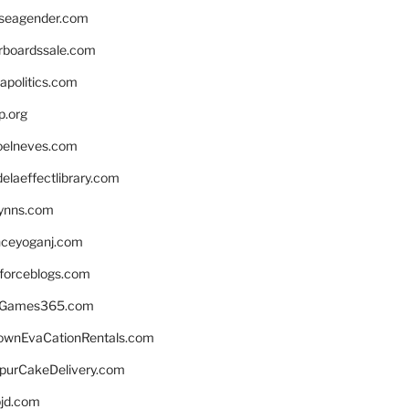
seagender.com
rboardssale.com
apolitics.com
p.org
elneves.com
laeffectlibrary.com
lynns.com
nceyoganj.com
sforceblogs.com
nGames365.com
ownEvaCationRentals.com
lpurCakeDelivery.com
bjd.com