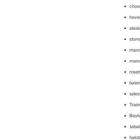
choo
hove
alask
stsm
mano
mande
rose
bala
sale
Trai
Bayt
Jaba
halo