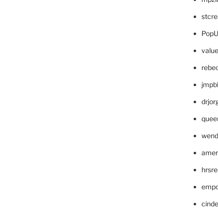
stcr
PopU
valu
rebe
jmpb
drjor
quee
wend
amer
hrsr
empc
cinde