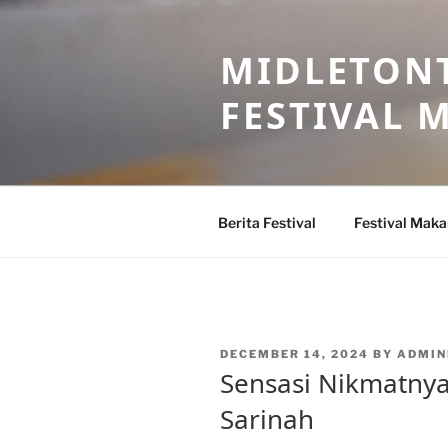
Skip
to
MIDLETONT
content
FESTIVAL
Berita Festival
Festival Mak
POSTED
DECEMBER 14, 2024
BY
ADMIN
ON
Sensasi Nikmatnya
Sarinah