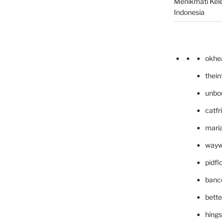
Menikmati Kele
Indonesia
okhe
thei
unbo
catfr
maria
wayw
pidf
banc
bett
hing