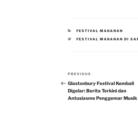
CATEGORIES
FESTIVAL MAKANAN
TAGS
FESTIVAL MAKANAN DI SA
Post
Previous
PREVIOUS
navigation
Post
Glastonbury Festival Kembali
Digelar: Berita Terkini dan
Antusiasme Penggemar Musik