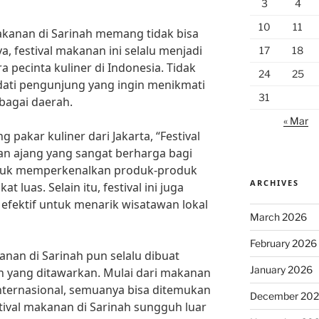
3
4
10
11
akanan di Sarinah memang tidak bisa
a, festival makanan ini selalu menjadi
17
18
 pecinta kuliner di Indonesia. Tidak
24
25
adati pengunjung yang ingin menikmati
31
bagai daerah.
« Mar
pakar kuliner dari Jakarta, “Festival
n ajang yang sangat berharga bagi
ntuk memperkenalkan produk-produk
ARCHIVES
luas. Selain itu, festival ini juga
efektif untuk menarik wisatawan lokal
March 2026
February 2026
anan di Sarinah pun selalu dibuat
January 2026
n yang ditawarkan. Mulai dari makanan
nternasional, semuanya bisa ditemukan
December 20
estival makanan di Sarinah sungguh luar