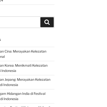
24
Search
S
an Cina: Merayakan Kelezatan
onal
an Korea: Menikmati Kelezatan
i Indonesia
nan Jepang: Merayakan Kelezatan
di Indonesia
gam Hidangan India di Festival
di Indonesia