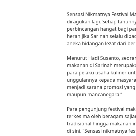
Sensasi Nikmatnya Festival M
diragukan lagi. Setiap tahunny
perbincangan hangat bagi para
heran jika Sarinah selalu dip
aneka hidangan lezat dari ber
Menurut Hadi Susanto, seorang 
makanan di Sarinah merupaka
para pelaku usaha kuliner u
unggulannya kepada masyarakat 
menjadi sarana promosi yang 
maupun mancanegara.”
Para pengunjung festival mak
terkesima oleh beragam sajia
tradisional hingga makanan i
di sini. “Sensasi nikmatnya f