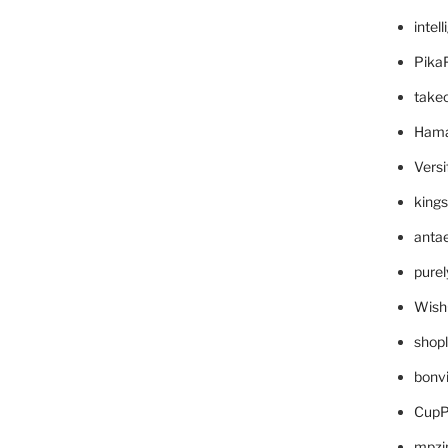
intel
Pika
take
Hama
Versi
king
anta
pure
Wish
shop
bonv
CupP
mpzi