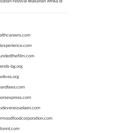
zatan Festival Makanan Afrika di
althcareers.com
ntexperience.com
undedthefilm.com
iends-bg.org
nlives.org
ardtees.com
loorsexpress.com
odevenezuelaen.com
ermoodfoodcorporation.com
stonnt.com