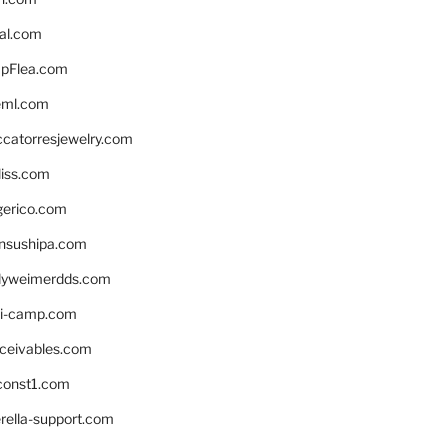
eal.com
pFlea.com
eml.com
ccatorresjewelry.com
liss.com
gerico.com
nsushipa.com
yweimerdds.com
i-camp.com
eceivables.com
onst1.com
rella-support.com