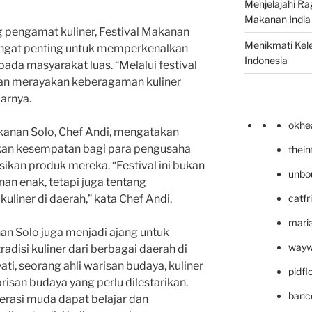
Menjelajahi Ra
Makanan India 
 pengamat kuliner, Festival Makanan
Menikmati Kele
angat penting untuk memperkenalkan
Indonesia
ada masyarakat luas. “Melalui festival
 dan merayakan keberagaman kuliner
jarnya.
okhe
akanan Solo, Chef Andi, mengatakan
kan kesempatan bagi para pengusaha
thei
ikan produk mereka. “Festival ini bukan
unbo
an enak, tetapi juga tentang
catfr
liner di daerah,” kata Chef Andi.
maria
nan Solo juga menjadi ajang untuk
wayw
disi kuliner dari berbagai daerah di
ti, seorang ahli warisan budaya, kuliner
pidf
isan budaya yang perlu dilestarikan.
banc
enerasi muda dapat belajar dan