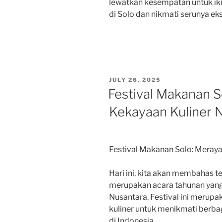
lewatkan kesempatan untuk iku
di Solo dan nikmati serunya eks
POSTED
JULY 26, 2025
ON
Festival Makanan 
Kekayaan Kuliner 
Festival Makanan Solo: Meray
Hari ini, kita akan membahas 
merupakan acara tahunan yang
Nusantara. Festival ini merupa
kuliner untuk menikmati berbag
di Indonesia.