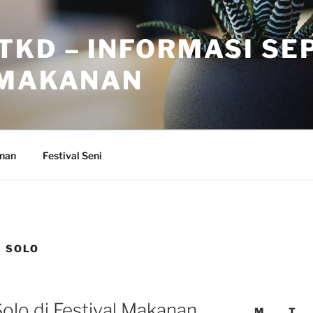
TKD – INFORMASI SE
 MAKANAN
anan
Festival Seni
 SOLO
Solo di Festival Makanan
M
T