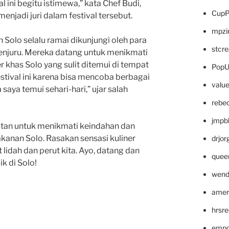
l ini begitu istimewa,” kata Chef Budi,
CupP
menjadi juri dalam festival tersebut.
mpzi
n Solo selalu ramai dikunjungi oleh para
stcr
 penjuru. Mereka datang untuk menikmati
r khas Solo yang sulit ditemui di tempat
PopU
estival ini karena bisa mencoba berbagai
valu
 saya temui sehari-hari,” ujar salah
rebe
jmpb
atan untuk menikmati keindahan dan
Makanan Solo. Rasakan sensasi kuliner
drjor
lidah dan perut kita. Ayo, datang dan
quee
k di Solo!
wend
amer
hrsr
empc