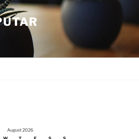
PUTAR
August 2026
W
T
F
S
S