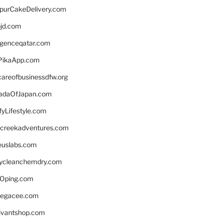
lpurCakeDelivery.com
bjd.com
ligenceqatar.com
PikaApp.com
careofbusinessdfw.org
daOfJapan.com
fyLifestyle.com
screekadventures.com
euslabs.com
lycleanchemdry.com
Oping.com
legacee.com
ivantshop.com