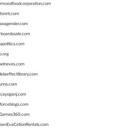
ermoodfoodcorporation.com
stonnt.com
seagender.com
rboardssale.com
apolitics.com
p.org
elneves.com
laeffectlibrary.com
lynns.com
nceyoganj.com
sforceblogs.com
nGames365.com
ownEvaCationRentals.com