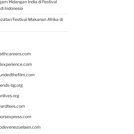
gam Hidangan India di Festival
di Indonesia
zatan Festival Makanan Afrika di
althcareers.com
ntexperience.com
undedthefilm.com
iends-bg.org
nlives.org
ardtees.com
loorsexpress.com
odevenezuelaen.com