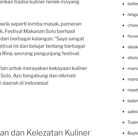
ikan tradisi kuliner nenek moyang
bett
hing
arik seperti lomba masak, pameran
choo
, Festival Makanan Solo berhasil
hove
dari berbagai kalangan. “Saya sangat
stival ini dan belajar tentang berbagai
alask
a Rina, seorang pengunjung festival.
stsm
tan untuk merayakan kekayaan kuliner
mano
 Solo. Ayo bergabung dan nikmati
mande
ai daerah di Indonesia!
rose
bala
sale
Trai
an dan Kelezatan Kuliner
Bayt