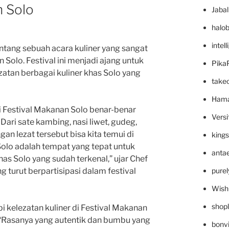
n Solo
Jaba
halo
intel
entang sebuah acara kuliner yang sangat
 Solo. Festival ini menjadi ajang untuk
Pika
atan berbagai kuliner khas Solo yang
take
Hama
i Festival Makanan Solo benar-benar
Versi
ari sate kambing, nasi liwet, gudeg,
an lezat tersebut bisa kita temui di
king
 Solo adalah tempat yang tepat untuk
anta
as Solo yang sudah terkenal,” ujar Chef
pure
g turut berpartisipasi dalam festival
Wish
shop
pi kelezatan kuliner di Festival Makanan
. “Rasanya yang autentik dan bumbu yang
bonv