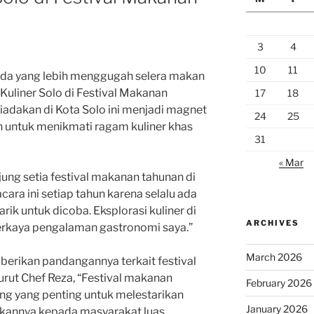
3
4
10
11
k ada yang lebih menggugah selera makan
Kuliner Solo di Festival Makanan
17
18
iadakan di Kota Solo ini menjadi magnet
24
25
untuk menikmati ragam kuliner khas
31
« Mar
ung setia festival makanan tahunan di
cara ini setiap tahun karena selalu ada
ik untuk dicoba. Eksplorasi kuliner di
ARCHIVES
erkaya pengalaman gastronomi saya.”
March 2026
mberikan pandangannya terkait festival
rut Chef Reza, “Festival makanan
February 2026
ng yang penting untuk melestarikan
January 2026
lkannya kepada masyarakat luas.