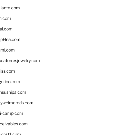
lante.com
n.com
eal.com
pFlea.com
eml.com
ccatorresjewelry.com
liss.com
gerico.com
nsushipa.com
yweimerdds.com
i-camp.com
eceivables.com
onst1.com