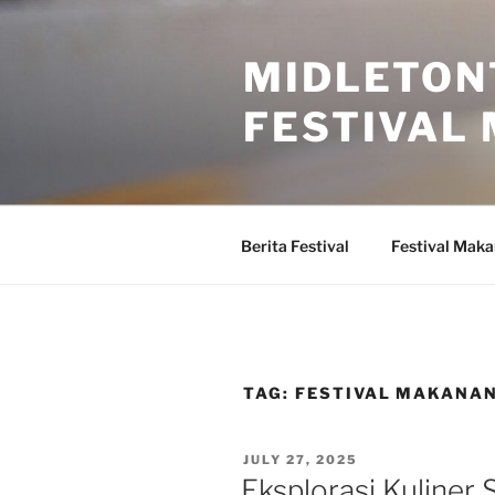
Skip
to
MIDLETON
content
FESTIVAL
Berita Festival
Festival Mak
TAG:
FESTIVAL MAKANAN
POSTED
JULY 27, 2025
ON
Eksplorasi Kuliner 