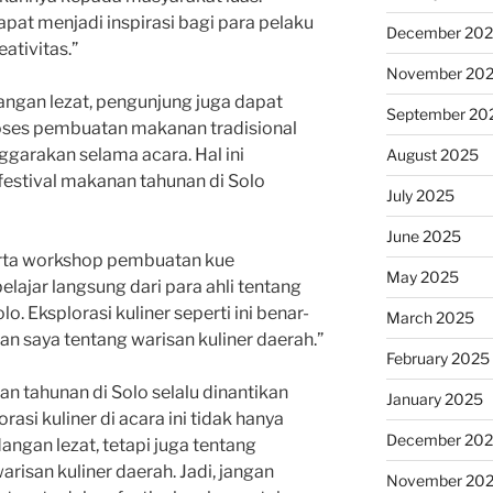
dapat menjadi inspirasi bagi para pelaku
December 20
ativitas.”
November 20
angan lezat, pengunjung juga dapat
September 20
roses pembuatan makanan tradisional
ggarakan selama acara. Hal ini
August 2025
festival makanan tahunan di Solo
July 2025
June 2025
erta workshop pembuatan kue
May 2025
belajar langsung dari para ahli tentang
. Eksplorasi kuliner seperti ini benar-
March 2025
 saya tentang warisan kuliner daerah.”
February 2025
an tahunan di Solo selalu dinantikan
January 2025
orasi kuliner di acara ini tidak hanya
December 20
angan lezat, tetapi juga tentang
isan kuliner daerah. Jadi, jangan
November 20