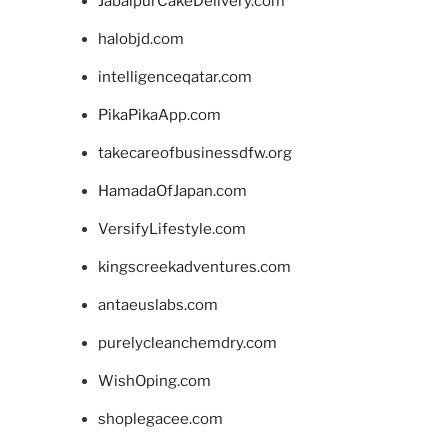
JabalpurCakeDelivery.com
halobjd.com
intelligenceqatar.com
PikaPikaApp.com
takecareofbusinessdfw.org
HamadaOfJapan.com
VersifyLifestyle.com
kingscreekadventures.com
antaeuslabs.com
purelycleanchemdry.com
WishOping.com
shoplegacee.com