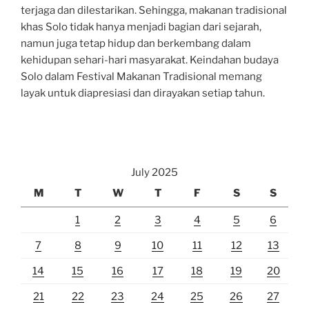
terjaga dan dilestarikan. Sehingga, makanan tradisional
khas Solo tidak hanya menjadi bagian dari sejarah,
namun juga tetap hidup dan berkembang dalam
kehidupan sehari-hari masyarakat. Keindahan budaya
Solo dalam Festival Makanan Tradisional memang
layak untuk diapresiasi dan dirayakan setiap tahun.
July 2025
M
T
W
T
F
S
S
1
2
3
4
5
6
7
8
9
10
11
12
13
14
15
16
17
18
19
20
21
22
23
24
25
26
27