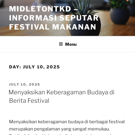
Skip
MIDLETONTKD –
to
INFORMASI SEPUTAR
content
FESTIVAL MAKANAN
Menu
DAY:
JULY 10, 2025
POSTED
JULY 10, 2025
ON
Menyaksikan Keberagaman Budaya di
Berita Festival
Menyaksikan keberagaman budaya di berbagai festival
merupakan pengalaman yang sangat memukau.