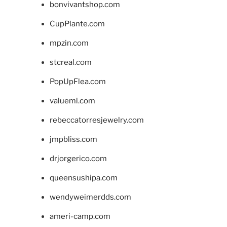
bonvivantshop.com
CupPlante.com
mpzin.com
stcreal.com
PopUpFlea.com
valueml.com
rebeccatorresjewelry.com
jmpbliss.com
drjorgerico.com
queensushipa.com
wendyweimerdds.com
ameri-camp.com