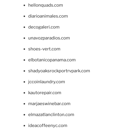
hellonquads.com
diarioanimales.com
decogaleri.com
unavozparadios.com
shoes-vert.com
elbotanicopanama.com
shadyoaksrockportrvpark.com
jccoinlaundry.com
kautorepair.com
marjaeswinebar.com
elmazatlanclinton.com
ideacoffeenyc.com