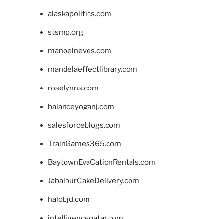
alaskapolitics.com
stsmp.org
manoelneves.com
mandelaeffectlibrary.com
roselynns.com
balanceyoganj.com
salesforceblogs.com
TrainGames365.com
BaytownEvaCationRentals.com
JabalpurCakeDelivery.com
halobjd.com
intelligenceqatar.com