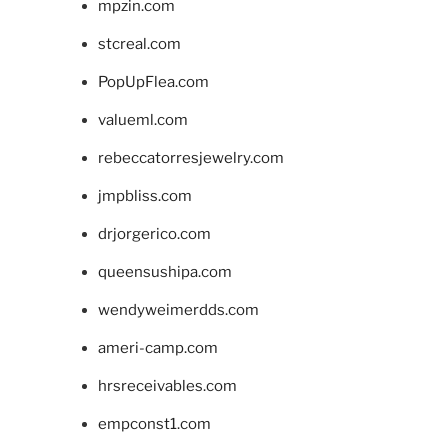
mpzin.com
stcreal.com
PopUpFlea.com
valueml.com
rebeccatorresjewelry.com
jmpbliss.com
drjorgerico.com
queensushipa.com
wendyweimerdds.com
ameri-camp.com
hrsreceivables.com
empconst1.com