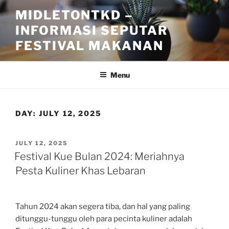
Skip
MIDLETONTKD –
to
INFORMASI SEPUTAR
content
FESTIVAL MAKANAN
Menu
DAY:
JULY 12, 2025
POSTED
JULY 12, 2025
ON
Festival Kue Bulan 2024: Meriahnya
Pesta Kuliner Khas Lebaran
Tahun 2024 akan segera tiba, dan hal yang paling
ditunggu-tunggu oleh para pecinta kuliner adalah