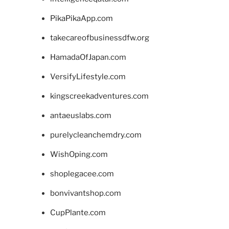
PikaPikaApp.com
takecareofbusinessdfw.org
HamadaOfJapan.com
VersifyLifestyle.com
kingscreekadventures.com
antaeuslabs.com
purelycleanchemdry.com
WishOping.com
shoplegacee.com
bonvivantshop.com
CupPlante.com