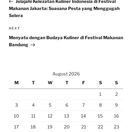
Jelajahi Kelezatan Kuliner Indonesia di Festival
Makanan Jakarta: Suasana Pesta yang Menggugah
Selera
Next
NEXT
Post
Menyatu dengan Budaya Kuliner di Festival Makanan
Bandung
August 2026
M
T
W
T
F
S
S
1
2
3
4
5
6
7
8
9
10
11
12
13
14
15
16
17
18
19
20
21
22
23