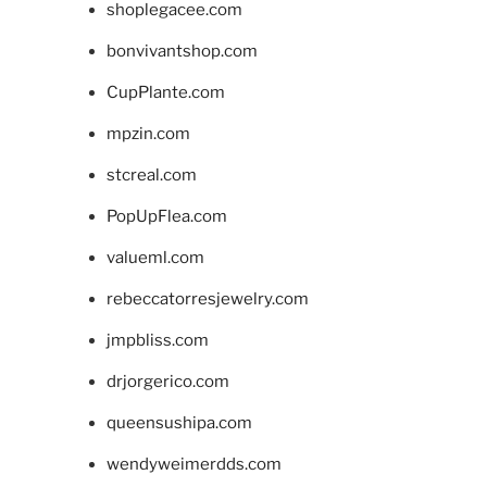
shoplegacee.com
bonvivantshop.com
CupPlante.com
mpzin.com
stcreal.com
PopUpFlea.com
valueml.com
rebeccatorresjewelry.com
jmpbliss.com
drjorgerico.com
queensushipa.com
wendyweimerdds.com