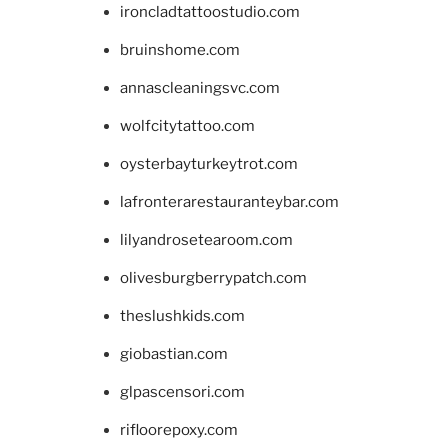
ironcladtattoostudio.com
bruinshome.com
annascleaningsvc.com
wolfcitytattoo.com
oysterbayturkeytrot.com
lafronterarestauranteybar.com
lilyandrosetearoom.com
olivesburgberrypatch.com
theslushkids.com
giobastian.com
glpascensori.com
rifloorepoxy.com