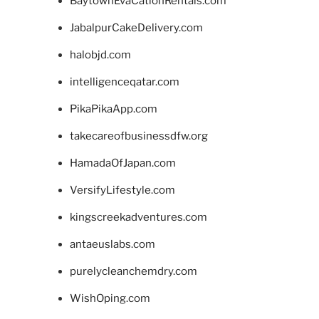
BaytownEvaCationRentals.com
JabalpurCakeDelivery.com
halobjd.com
intelligenceqatar.com
PikaPikaApp.com
takecareofbusinessdfw.org
HamadaOfJapan.com
VersifyLifestyle.com
kingscreekadventures.com
antaeuslabs.com
purelycleanchemdry.com
WishOping.com