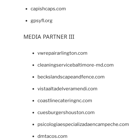
capishcaps.com
gpsyfl.org
MEDIA PARTNER III
vwrepairarlington.com
cleaningservicebaltimore-md.com
beckslandscapeandfence.com
vistaaltadelveramendi.com
coastlinecateringnc.com
cuesburgershouston.com
psicologiaespecializadaencampeche.com
dmtacos.com