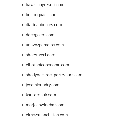
hawkscayresort.com
hellonquads.com
diarioanimales.com
decogaleri.com
unavozparadios.com
shoes-vert.com
elbotanicopanama.com
shadyoaksrockportrvpark.com
jccoinlaundry.com
kautorepair.com
marjaeswinebar.com
elmazatlanclinton.com