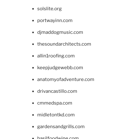
solslite.org
portwayinn.com
djmaddogmusic.com
thesoundarchitects.com
allin1roofing.com
keepjudgewebb.com
anatomyofadventure.com
drivancastillo.com
cmmedspa.com
midletontkd.com
gardensandgrills.com
basilfoodwine.com