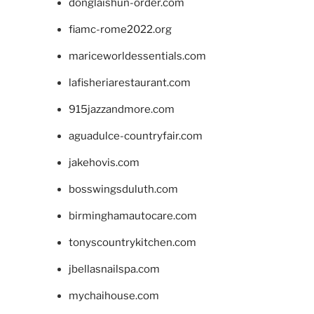
donglaishun-order.com
fiamc-rome2022.org
mariceworldessentials.com
lafisheriarestaurant.com
915jazzandmore.com
aguadulce-countryfair.com
jakehovis.com
bosswingsduluth.com
birminghamautocare.com
tonyscountrykitchen.com
jbellasnailspa.com
mychaihouse.com