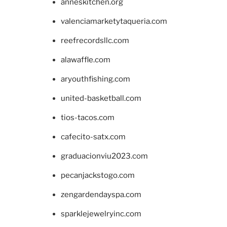
anneskitchen.org
valenciamarketytaqueria.com
reefrecordsllc.com
alawaffle.com
aryouthfishing.com
united-basketball.com
tios-tacos.com
cafecito-satx.com
graduacionviu2023.com
pecanjackstogo.com
zengardendayspa.com
sparklejewelryinc.com