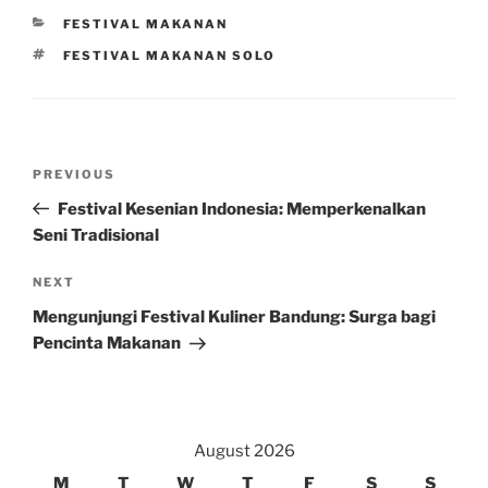
CATEGORIES
FESTIVAL MAKANAN
TAGS
FESTIVAL MAKANAN SOLO
Post
Previous
PREVIOUS
navigation
Post
Festival Kesenian Indonesia: Memperkenalkan
Seni Tradisional
Next
NEXT
Post
Mengunjungi Festival Kuliner Bandung: Surga bagi
Pencinta Makanan
August 2026
M
T
W
T
F
S
S