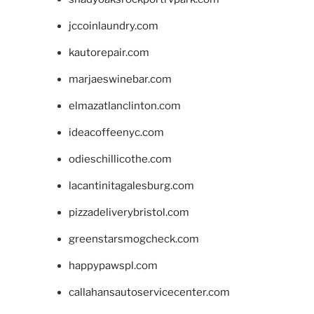
jccoinlaundry.com
kautorepair.com
marjaeswinebar.com
elmazatlanclinton.com
ideacoffeenyc.com
odieschillicothe.com
lacantinitagalesburg.com
pizzadeliverybristol.com
greenstarsmogcheck.com
happypawspl.com
callahansautoservicecenter.com