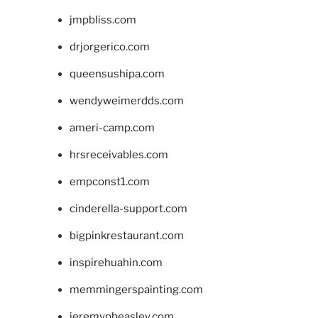
jmpbliss.com
drjorgerico.com
queensushipa.com
wendyweimerdds.com
ameri-camp.com
hrsreceivables.com
empconst1.com
cinderella-support.com
bigpinkrestaurant.com
inspirehuahin.com
memmingerspainting.com
jeremypbeasley.com