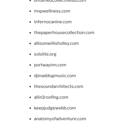
untamedcollectivesd.com
mxpwellness.com
infernocanine.com
thepaperhousecollection.com
allisonwillisholley.com
solslite.org
portwayinn.com
djmaddogmusic.com
thesoundarchitects.com
allin1roofing.com
keepjudgewebb.com
anatomyofadventure.com