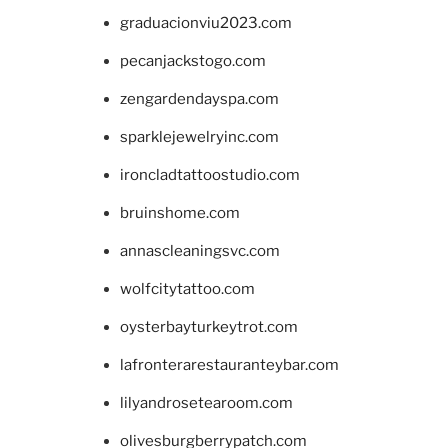
graduacionviu2023.com
pecanjackstogo.com
zengardendayspa.com
sparklejewelryinc.com
ironcladtattoostudio.com
bruinshome.com
annascleaningsvc.com
wolfcitytattoo.com
oysterbayturkeytrot.com
lafronterarestauranteybar.com
lilyandrosetearoom.com
olivesburgberrypatch.com