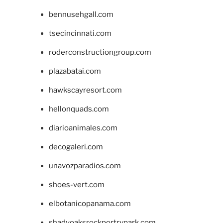
bennusehgall.com
tsecincinnati.com
roderconstructiongroup.com
plazabatai.com
hawkscayresort.com
hellonquads.com
diarioanimales.com
decogaleri.com
unavozparadios.com
shoes-vert.com
elbotanicopanama.com
shadyoaksrockportrvpark.com