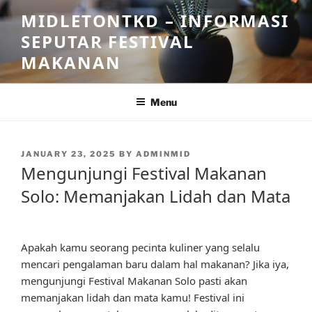
Skip
MIDLETONTKD – INFORMASI
to
SEPUTAR FESTIVAL
content
MAKANAN
Menu
POSTED
JANUARY 23, 2025
BY
ADMINMID
ON
Mengunjungi Festival Makanan
Solo: Memanjakan Lidah dan Mata
Apakah kamu seorang pecinta kuliner yang selalu
mencari pengalaman baru dalam hal makanan? Jika iya,
mengunjungi Festival Makanan Solo pasti akan
memanjakan lidah dan mata kamu! Festival ini