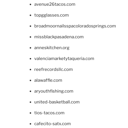
avenue26tacos.com
topgglasses.com
broadmoornailsspacoloradosprings.com
missblackpasadena.com
anneskitchen.org
valenciamarketytaqueria.com
reefrecordsllc.com
alawaffle.com
aryouthfishing.com
united-basketball.com
tios-tacos.com
cafecito-satx.com