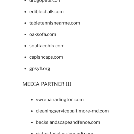
drogopets.com
ediblechalk.com
tabletennisnearme.com
oaksofa.com
soultacohtx.com
capishcaps.com
gpsyfl.org
MEDIA PARTNER III
vwrepairarlington.com
cleaningservicebaltimore-md.com
beckslandscapeandfence.com
vistaaltadelveramendi.com