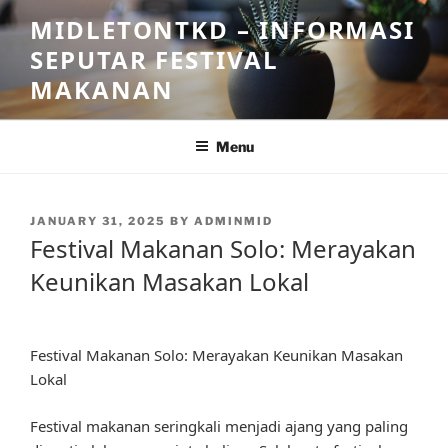
Skip
MIDLETONTKD – INFORMASI
to
SEPUTAR FESTIVAL
content
MAKANAN
Menu
POSTED
JANUARY 31, 2025
BY
ADMINMID
ON
Festival Makanan Solo: Merayakan
Keunikan Masakan Lokal
Festival Makanan Solo: Merayakan Keunikan Masakan
Lokal
Festival makanan seringkali menjadi ajang yang paling