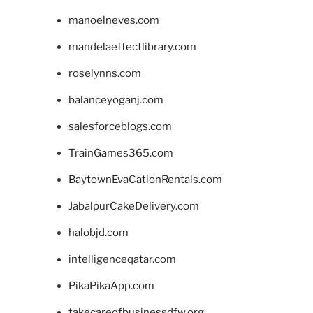
manoelneves.com
mandelaeffectlibrary.com
roselynns.com
balanceyoganj.com
salesforceblogs.com
TrainGames365.com
BaytownEvaCationRentals.com
JabalpurCakeDelivery.com
halobjd.com
intelligenceqatar.com
PikaPikaApp.com
takecareofbusinessdfw.org