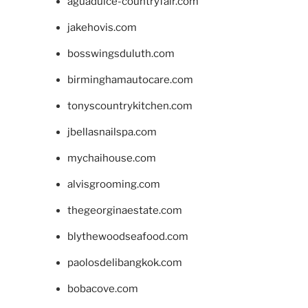
aguadulce-countryfair.com
jakehovis.com
bosswingsduluth.com
birminghamautocare.com
tonyscountrykitchen.com
jbellasnailspa.com
mychaihouse.com
alvisgrooming.com
thegeorginaestate.com
blythewoodseafood.com
paolosdelibangkok.com
bobacove.com