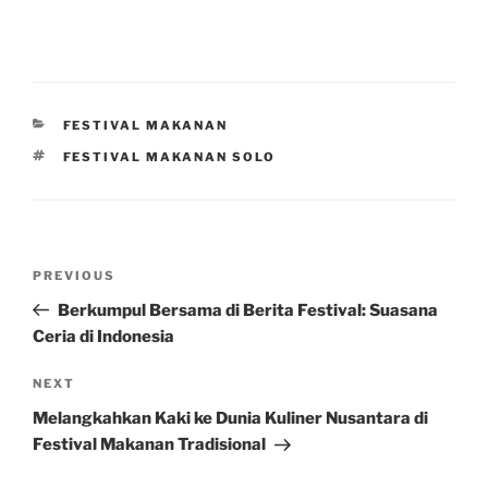
CATEGORIES
FESTIVAL MAKANAN
TAGS
FESTIVAL MAKANAN SOLO
Post
Previous
PREVIOUS
navigation
Post
Berkumpul Bersama di Berita Festival: Suasana
Ceria di Indonesia
Next
NEXT
Post
Melangkahkan Kaki ke Dunia Kuliner Nusantara di
Festival Makanan Tradisional