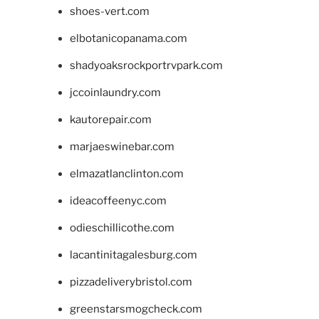
shoes-vert.com
elbotanicopanama.com
shadyoaksrockportrvpark.com
jccoinlaundry.com
kautorepair.com
marjaeswinebar.com
elmazatlanclinton.com
ideacoffeenyc.com
odieschillicothe.com
lacantinitagalesburg.com
pizzadeliverybristol.com
greenstarsmogcheck.com