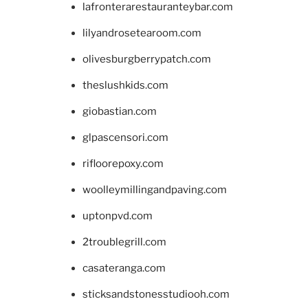
lafronterarestauranteybar.com
lilyandrosetearoom.com
olivesburgberrypatch.com
theslushkids.com
giobastian.com
glpascensori.com
rifloorepoxy.com
woolleymillingandpaving.com
uptonpvd.com
2troublegrill.com
casateranga.com
sticksandstonesstudiooh.com