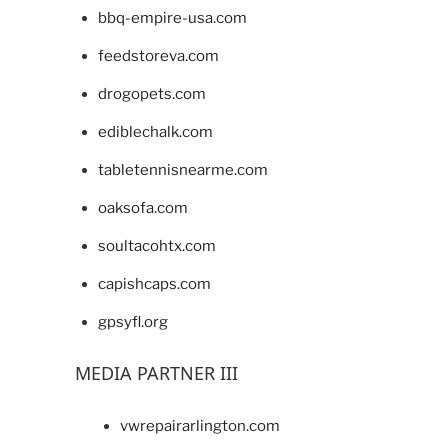
bbq-empire-usa.com
feedstoreva.com
drogopets.com
ediblechalk.com
tabletennisnearme.com
oaksofa.com
soultacohtx.com
capishcaps.com
gpsyfl.org
MEDIA PARTNER III
vwrepairarlington.com