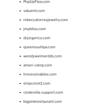
PopUpFlea.com
valueml.com
rebeccatorresjewelry.com
jmpbliss.com
drjorgerico.com
queensushipa.com
wendyweimerdds.com
ameri-camp.com
hrsreceivables.com
empconst1.com
cinderella-support.com
bigpinkrestaurant.com