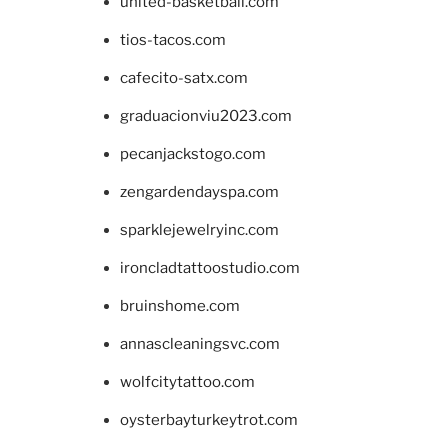
united-basketball.com
tios-tacos.com
cafecito-satx.com
graduacionviu2023.com
pecanjackstogo.com
zengardendayspa.com
sparklejewelryinc.com
ironcladtattoostudio.com
bruinshome.com
annascleaningsvc.com
wolfcitytattoo.com
oysterbayturkeytrot.com