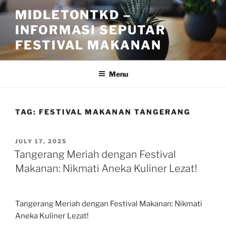
Skip
MIDLETONTKD –
to
INFORMASI SEPUTAR
content
FESTIVAL MAKANAN
Menu
TAG:
FESTIVAL MAKANAN TANGERANG
POSTED
JULY 17, 2025
ON
Tangerang Meriah dengan Festival
Makanan: Nikmati Aneka Kuliner Lezat!
Tangerang Meriah dengan Festival Makanan: Nikmati
Aneka Kuliner Lezat!