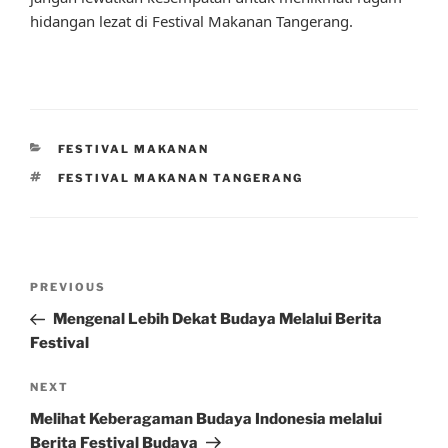
hidangan lezat di Festival Makanan Tangerang.
CATEGORIES
FESTIVAL MAKANAN
TAGS
FESTIVAL MAKANAN TANGERANG
Post
Previous
PREVIOUS
navigation
Post
Mengenal Lebih Dekat Budaya Melalui Berita
Festival
Next
NEXT
Post
Melihat Keberagaman Budaya Indonesia melalui
Berita Festival Budaya