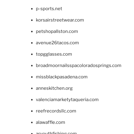
p-sports.net
korsairstreetwear.com
petshopallston.com
avenue26tacos.com
topgglasses.com
broadmoornailsspacoloradosprings.com
missblackpasadena.com
anneskitchen.org
valenciamarketytaqueria.com
reefrecordsllc.com
alawaffle.com
aryouthfishing.com