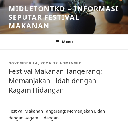
Skip
MIDLETONTKD – INFORMASI
to
SEPUTAR FESTIVAL
content
MAKANAN
Menu
POSTED
NOVEMBER 14, 2024
BY
ADMINMID
ON
Festival Makanan Tangerang:
Memanjakan Lidah dengan
Ragam Hidangan
Festival Makanan Tangerang: Memanjakan Lidah
dengan Ragam Hidangan