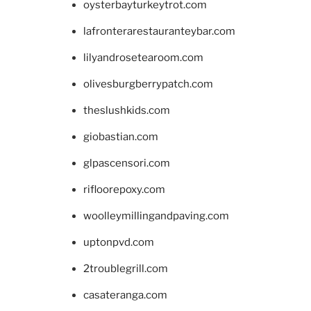
oysterbayturkeytrot.com
lafronterarestauranteybar.com
lilyandrosetearoom.com
olivesburgberrypatch.com
theslushkids.com
giobastian.com
glpascensori.com
rifloorepoxy.com
woolleymillingandpaving.com
uptonpvd.com
2troublegrill.com
casateranga.com