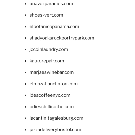
unavozparadios.com
shoes-vert.com
elbotanicopanama.com
shadyoaksrockportrvpark.com
jccoinlaundry.com
kautorepair.com
marjaeswinebar.com
elmazatlanclinton.com
ideacoffeenyc.com
odieschillicothe.com
lacantinitagalesburg.com
pizzadeliverybristol.com