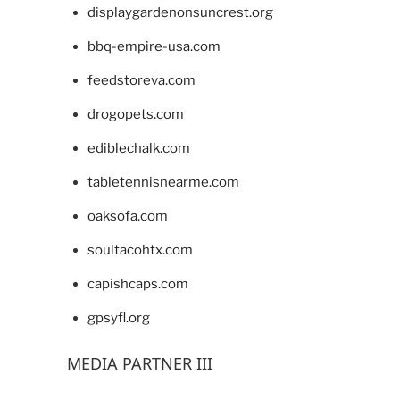
displaygardenonsuncrest.org
bbq-empire-usa.com
feedstoreva.com
drogopets.com
ediblechalk.com
tabletennisnearme.com
oaksofa.com
soultacohtx.com
capishcaps.com
gpsyfl.org
MEDIA PARTNER III