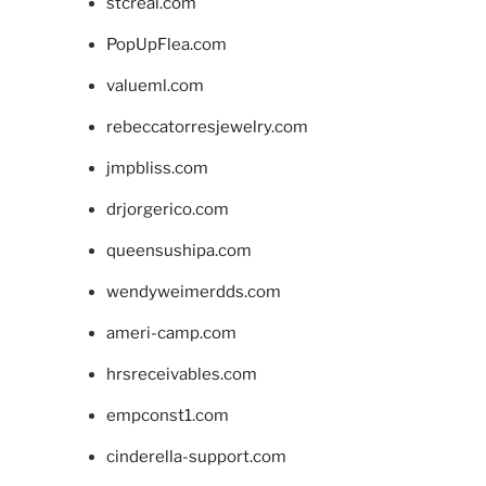
stcreal.com
PopUpFlea.com
valueml.com
rebeccatorresjewelry.com
jmpbliss.com
drjorgerico.com
queensushipa.com
wendyweimerdds.com
ameri-camp.com
hrsreceivables.com
empconst1.com
cinderella-support.com