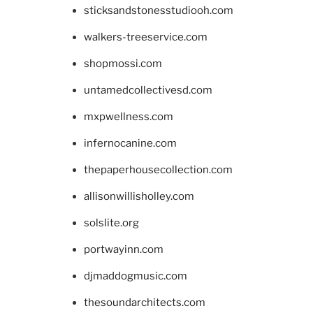
sticksandstonesstudiooh.com
walkers-treeservice.com
shopmossi.com
untamedcollectivesd.com
mxpwellness.com
infernocanine.com
thepaperhousecollection.com
allisonwillisholley.com
solslite.org
portwayinn.com
djmaddogmusic.com
thesoundarchitects.com