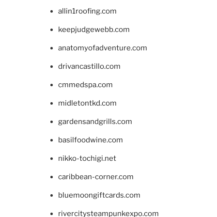
allin1roofing.com
keepjudgewebb.com
anatomyofadventure.com
drivancastillo.com
cmmedspa.com
midletontkd.com
gardensandgrills.com
basilfoodwine.com
nikko-tochigi.net
caribbean-corner.com
bluemoongiftcards.com
rivercitysteampunkexpo.com