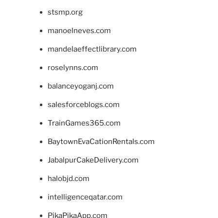
stsmp.org
manoelneves.com
mandelaeffectlibrary.com
roselynns.com
balanceyoganj.com
salesforceblogs.com
TrainGames365.com
BaytownEvaCationRentals.com
JabalpurCakeDelivery.com
halobjd.com
intelligenceqatar.com
PikaPikaApp.com