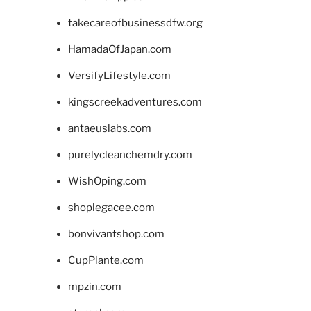
takecareofbusinessdfw.org
HamadaOfJapan.com
VersifyLifestyle.com
kingscreekadventures.com
antaeuslabs.com
purelycleanchemdry.com
WishOping.com
shoplegacee.com
bonvivantshop.com
CupPlante.com
mpzin.com