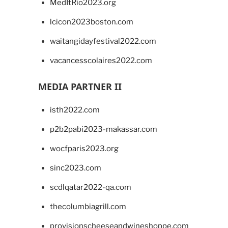
MedItRio2023.org
lcicon2023boston.com
waitangidayfestival2022.com
vacancesscolaires2022.com
MEDIA PARTNER II
isth2022.com
p2b2pabi2023-makassar.com
wocfparis2023.org
sinc2023.com
scdlqatar2022-qa.com
thecolumbiagrill.com
provisionscheeseandwineshoppe.com