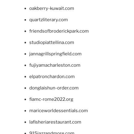
oakberry-kuwait.com
quartzliterary.com
friendsofbroderickpark.com
studiopiattellina.com
jannagrillspringfield.com
fujiyamacharleston.com
elpatronchardon.com
donglaishun-order.com
fiamc-rome2022.org
mariceworldessentials.com
lafisheriarestaurant.com
915jazzandmore.com