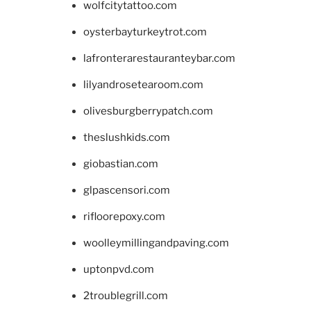
wolfcitytattoo.com
oysterbayturkeytrot.com
lafronterarestauranteybar.com
lilyandrosetearoom.com
olivesburgberrypatch.com
theslushkids.com
giobastian.com
glpascensori.com
rifloorepoxy.com
woolleymillingandpaving.com
uptonpvd.com
2troublegrill.com