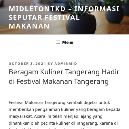
Skip
MIDLETONTKD – INFORMASI
to
SEPUTAR FESTIVAL
content
MAKANAN
Menu
POSTED
OCTOBER 3, 2024
BY
ADMINMID
ON
Beragam Kuliner Tangerang Hadir
di Festival Makanan Tangerang
Festival Makanan Tangerang kembali digelar untuk
memberikan pengalaman kuliner yang beragam kepada
masyarakat. Acara ini telah menjadi ajang yang
dinantikan oleh pecinta kuliner di Tangerang, karena di