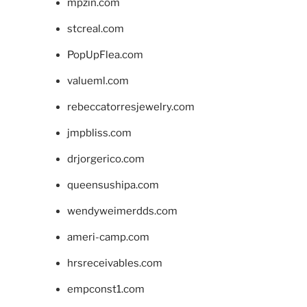
mpzin.com
stcreal.com
PopUpFlea.com
valueml.com
rebeccatorresjewelry.com
jmpbliss.com
drjorgerico.com
queensushipa.com
wendyweimerdds.com
ameri-camp.com
hrsreceivables.com
empconst1.com