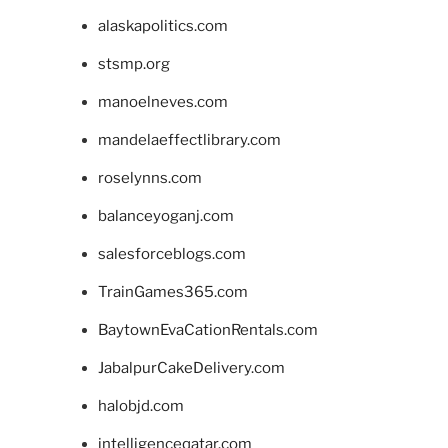
alaskapolitics.com
stsmp.org
manoelneves.com
mandelaeffectlibrary.com
roselynns.com
balanceyoganj.com
salesforceblogs.com
TrainGames365.com
BaytownEvaCationRentals.com
JabalpurCakeDelivery.com
halobjd.com
intelligenceqatar.com