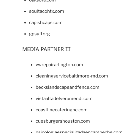
soultacohtx.com
capishcaps.com
gpsyfl.org
MEDIA PARTNER III
vwrepairarlington.com
cleaningservicebaltimore-md.com
beckslandscapeandfence.com
vistaaltadelveramendi.com
coastlinecateringnc.com
cuesburgershouston.com
psicologiaespecializadaencampeche.com