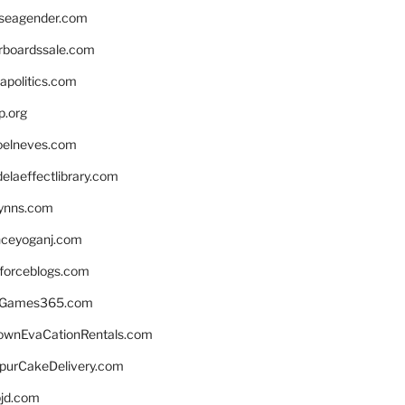
seagender.com
rboardssale.com
apolitics.com
p.org
elneves.com
laeffectlibrary.com
lynns.com
nceyoganj.com
sforceblogs.com
nGames365.com
ownEvaCationRentals.com
lpurCakeDelivery.com
bjd.com