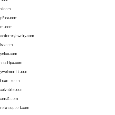
eal.com
pFlea.com
eml.com
ccatorresjewelry.com
liss.com
gerico.com
nsushipa.com
yweimerdds.com
i-camp.com
eceivables.com
onst1.com
rella-support.com