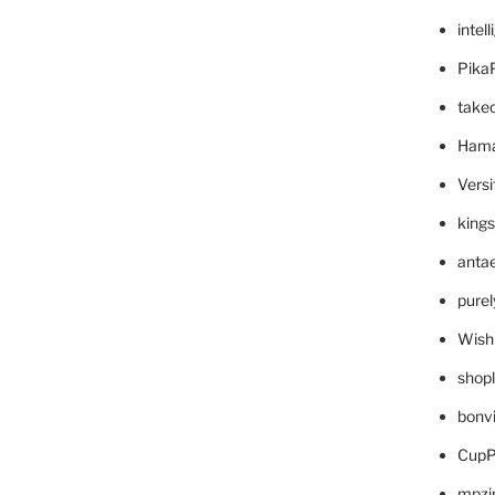
intel
Pika
take
Hama
Versi
king
anta
pure
Wish
shop
bonv
CupP
mpzi