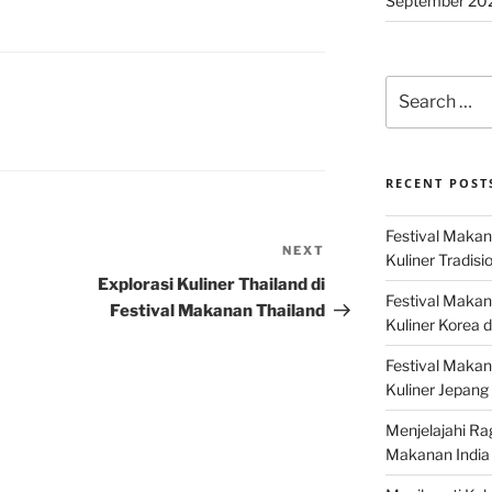
September 20
Search
for:
RECENT POST
Festival Makan
NEXT
Next
Kuliner Tradisi
Post
Explorasi Kuliner Thailand di
Festival Makan
Festival Makanan Thailand
Kuliner Korea d
Festival Maka
Kuliner Jepang 
Menjelajahi Ra
Makanan India 