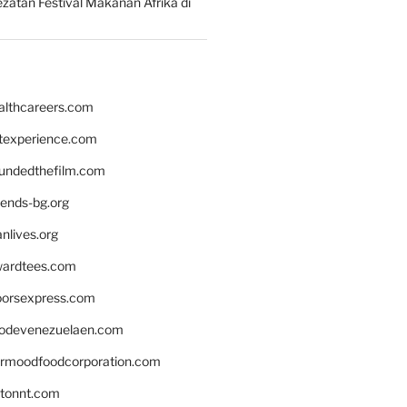
zatan Festival Makanan Afrika di
althcareers.com
ntexperience.com
undedthefilm.com
iends-bg.org
nlives.org
ardtees.com
loorsexpress.com
odevenezuelaen.com
ermoodfoodcorporation.com
stonnt.com