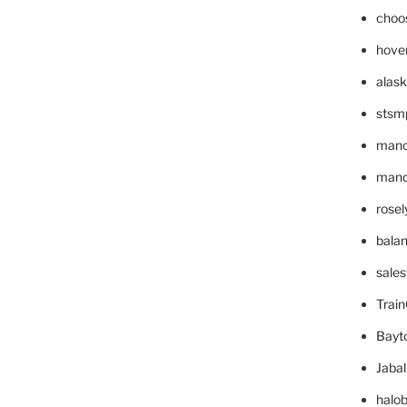
choo
hove
alask
stsm
mano
mande
rose
bala
sale
Trai
Bayt
Jaba
halo