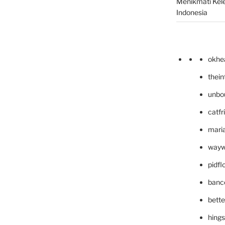
Menikmati Kele
Indonesia
okhe
thei
unbo
catfr
maria
wayw
pidf
banc
bett
hing